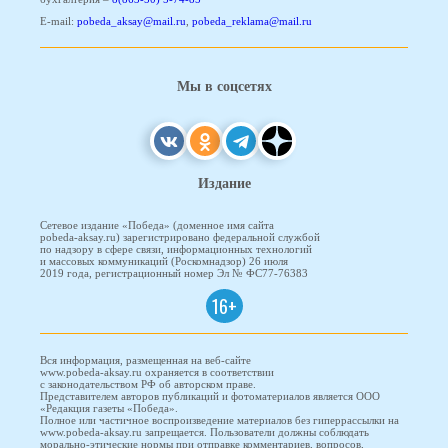
E-mail:
pobeda_aksay@mail.ru
,
pobeda_reklama@mail.ru
Мы в соцсетях
Издание
Сетевое издание «Победа» (доменное имя сайта
pobeda-aksay.ru) зарегистрировано федеральной службой
по надзору в сфере связи, информационных технологий
и массовых коммуникаций (Роскомнадзор) 26 июля
2019 года, регистрационный номер Эл № ФС77-76383
16+
Вся информация, размещенная на веб-сайте
www.pobeda-aksay.ru охраняется в соответствии
с законодательством РФ об авторском праве.
Представителем авторов публикаций и фотоматериалов является ООО
«Редакция газеты «Победа».
Полное или частичное воспроизведение материалов без гиперрассылки на
www.pobeda-aksay.ru запрещается. Пользователи должны соблюдать
морально-этические нормы при отправке комментариев, вопросов,