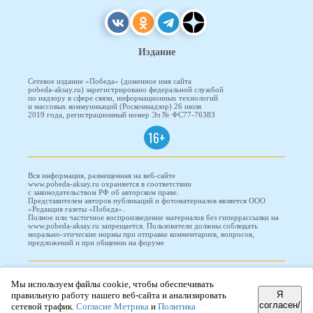
Издание
Сетевое издание «Победа» (доменное имя сайта
pobeda-aksay.ru) зарегистрировано федеральной службой
по надзору в сфере связи, информационных технологий
и массовых коммуникаций (Роскомнадзор) 26 июля
2019 года, регистрационный номер Эл № ФС77-76383
16+
Вся информация, размещенная на веб-сайте
www.pobeda-aksay.ru охраняется в соответствии
с законодательством РФ об авторском праве.
Представителем авторов публикаций и фотоматериалов является ООО
«Редакция газеты «Победа».
Полное или частичное воспроизведение материалов без гиперрассылки на
www.pobeda-aksay.ru запрещается. Пользователи должны соблюдать
морально-этические нормы при отправке комментариев, вопросов,
предложений и при общении на форуме
ПОБЕДА © 2010-2026
Мы используем файлы cookie, чтобы обеспечивать
Я
правильную работу нашего веб-сайта и анализировать
согласен/
сетевой трафик.
Согласие Метрика
и
Политика