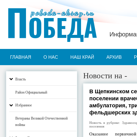
П
pobeda-aksay.ru
ОБЕДА
Информац
ГЛАВНАЯ
О НАС
НАШ КРАЙ
АРХИВ
Новости на -
Власть
В Щепкинском с
Район Официальный
поселении враче
амбулатория, тр
Избранное
фельдшерских з
Ветераны Великой Отечественной
Новость в рубрике:
Здравоох
войны
поселения
Оказание первичной