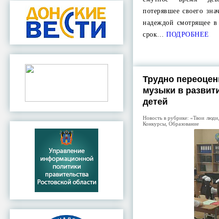
потерявшее своего зна
надеждой смотрящее в 
срок…
ПОДРОБНЕЕ
Трудно переоцен
музыки в развит
детей
Новость в рубрике:
«Твои люди,
Конкурсы
,
Образование