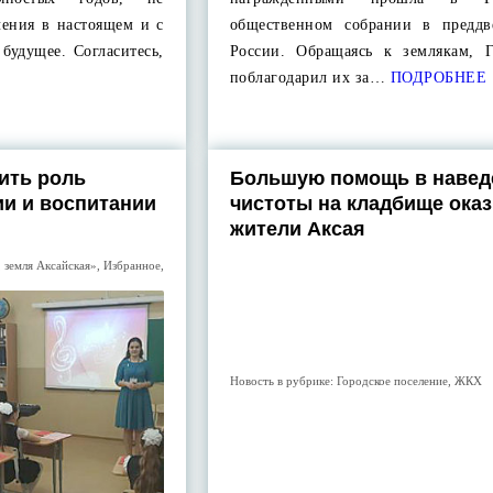
чения в настоящем и с
общественном собрании в предд
будущее. Согласитесь,
России. Обращаясь к землякам, Г
поблагодарил их за…
ПОДРОБНЕЕ
ить роль
Большую помощь в навед
ии и воспитании
чистоты на кладбище ока
жители Аксая
 земля Аксайская»
,
Избранное
,
Новость в рубрике:
Городское поселение
,
ЖКХ