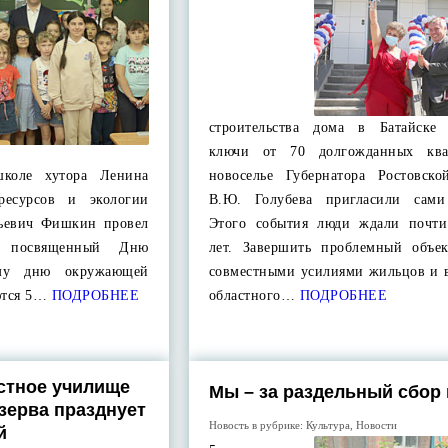
строительства дома в Батайске
ключи от 70 долгожданных ква
коле хутора Ленина
новоселье Губернатора Ростовско
ресурсов и экологии
В.Ю. Голубева пригласили сами
рьевич Фишкин провел
Этого события люди ждали почти
к, посвященный Дню
лет. Завершить проблемный объек
ому дню окружающей
совместными усилиями жильцов и в
ются 5…
ПОДРОБНЕЕ
областного…
ПОДРОБНЕЕ
стное училище
Мы – за раздельный сбор
зерва празднует
Новость в рубрике:
Культура
,
Новости
й