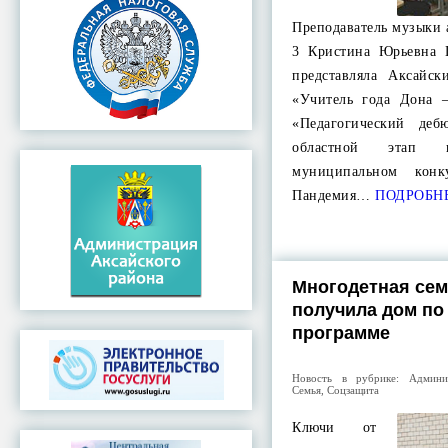
Преподаватель музыки
3 Кристина Юрьевна 
представляла Аксайс
«Учитель года Дона 
«Педагогический де
областной этап
муниципальном кон
Пандемия…
ПОДРОБН
Многодетная сем
получила дом по
программе
Новость в рубрике:
Админи
Семья
,
Соцзащита
Ключи от