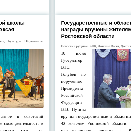
кой школы
Государственные и облас
 Аксая
награды вручены жителя
Ростовской области
ное
,
Культура
,
Образование
,
Новость в рубрике:
АПК
,
Донские Вести
,
Дости
10 июня
Губернатор
В.Ю.
Голубев по
поручению
Президента
Российской
Федерации
В.В. Путина
ованное в советский
вручил государственные и областн
е свою деятельность в
42 жителям Ростовской области. 
яностых годов, не
награжденными прошла в Ро