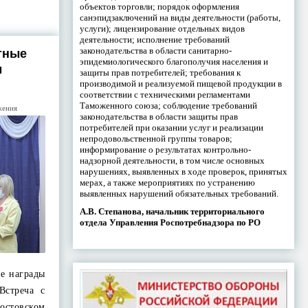
объектов торговли; порядок оформления
санэпидзаключений на виды деятельности (работы,
услуги); лицензирование отдельных видов
деятельности; исполнение требований
законодательства в области санитарно-
тные
эпидемиологического благополучия населения и
м
защиты прав потребителей; требования к
производимой и реализуемой пищевой продукции в
соответствии с техническими регламентами
Таможенного союза; соблюдение требований
жения
законодательства в области защиты прав
потребителей при оказании услуг и реализации
непродовольственной группы товаров;
информирование о результатах контрольно-
надзорной деятельности, в том числе основных
нарушениях, выявленных в ходе проверок, принятых
мерах, а также мероприятиях по устранению
выявленных нарушений обязательных требований.
А.В. Степанова, начальник территориального
отдела Управления Роспотребнадзора по РО
ые награды
Встреча с
стовском