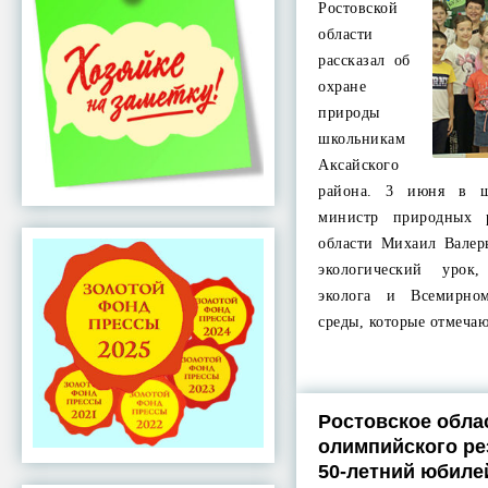
Ростовской
области
рассказал об
охране
природы
школьникам
Аксайского
района. 3 июня в ш
министр природных 
области Михаил Вале
экологический уро
эколога и Всемирн
среды, которые отмеча
Ростовское обла
олимпийского ре
50-летний юбиле