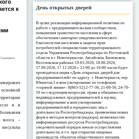
кого
День открытых дверей
ается к
В целях реализации информационной политики по
работе с предпринимательским сообществом,
ями
повышения грамотности населения в сфере
обеспечения санитарно-эпидемиологического
благополучия населения и защиты прав
потребителей специалистами территориального
отдела Управления Роспотребнадзора по Ростовской
области в г. Новочеркасске, Аксайском, Багаевском,
Соцзащита
Веселовском районах 19.03.2026, 18.06.2026,
17.09.2026, 17.12.2026 с 12-00 до 16-00 часов будет
проводиться акция «День открытых дверей для
предпринимателей» по адресу: г. Новочеркасск, пер.
Юннатов,3 и консультирование по телефонам
имирович
«горячей линии»: 8(863-52) 2-77-36, 21-00-56, 24-70-
 основной
10 по следующим вопросам: права и обязанности
индивидуальных предпринимателей и юрлиц;
ерритории
информирование и консультирование
исле и в
предпринимателей и юридических лиц о
деятельности Роспотребнадзора, применении новых
болевания
форм и методов контроля (надзора), возможностях
о мозга. –
информационных ресурсов Роспотребнадзора;
уведомительный порядок начала осуществления
инсульты
деятельности, в т.ч. при открытии пищевых
производств, объектов общественного питания,