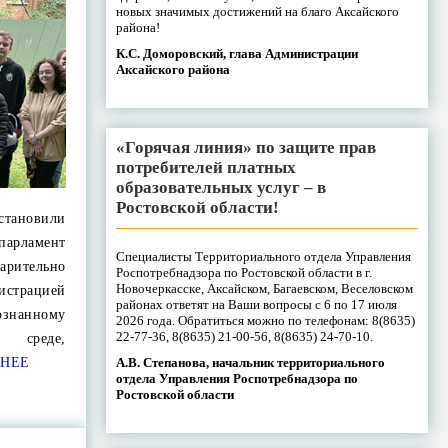
новых значимых достижений на благо Аксайского
района!
К.С. Доморовский, глава Администрации
Аксайского района
«Горячая линия» по защите прав
потребителей платных
образовательных услуг – в
Ростовской области!
новили
парламент
Специалисты Территориального отдела Управления
рительно
Роспотребнадзора по Ростовской области в г.
Новочеркасске, Аксайском, Багаевском, Веселовском
истрацией
районах ответят на Ваши вопросы с 6 по 17 июля
ознанному
2026 года. Обратиться можно по телефонам: 8(8635)
22-77-36, 8(8635) 21-00-56, 8(8635) 24-70-10.
 среде,
А.В. Степанова, начальник территориального
НЕЕ
отдела Управления Роспотребнадзора по
Ростовской области