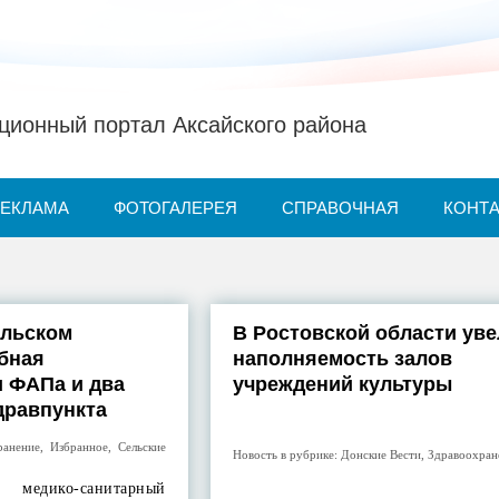
ионный портал Аксайского района
РЕКЛАМА
ФОТОГАЛЕРЕЯ
СПРАВОЧНАЯ
КОНТ
ельском
В Ростовской области ув
бная
наполняемость залов
и ФАПа и два
учреждений культуры
дравпункта
ранение
,
Избранное
,
Сельские
Новость в рубрике:
Донские Вести
,
Здравоохран
 медико-санитарный