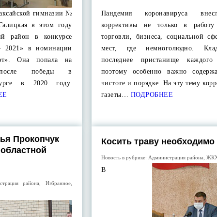
 аксайской гимназии №
Пандемия коронавируса вне
Галицкая в этом году
коррективы не только в работу
кий район в конкурсе
торговли, бизнеса, социальной сф
– 2021» в номинации
мест, где немноголюдно. Кл
бют». Она попала на
последнее пристанище каждого
 после победы в
поэтому особенно важно содерж
курсе в 2020 году.
чистоте и порядке. На эту тему кор
ЕЕ
газеты…
ПОДРОБНЕЕ
ья Прокопчук
Косить траву необходимо
 областной
Новость в рубрике:
Администрация района
,
ЖК
В
страция района
,
Избранное
,