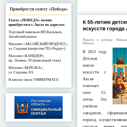
Приобрести газету «Победа»
Газету «ПОБЕДА» можно
К 55-летию детс
приобрести в г. Аксае по адресам:
искусств города
Торговый павильон ИП Васильев,
Аксайский рынок
Новость в рубрике:
Избран
Юбилеи
Магазин «АКСАЙСКИЙ ПРОДУКТ»,
ул. Садовая (напротив ТЦ «Ридер»)
В 2021 году
Магазин «КАНЦЛЕР»,
Детская
пр. Ленина, 30 (цокольный этаж)
школа
Магазин «БЕРЕЗКА»,
ул. Садовая, 8А
искусств г.
Аксая
В киоске около УНИВЕРМАГА
отмечает
свое 55-
летие. Это
учебное
заведение, сформир
период, осуществлявше
смутное время дев