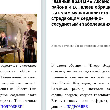
Главный врач ЦРБ Аксайс
района И.В. Галеев обращ
жителям муниципалитета,
страдающим сердечно-
сосудистыми заболевани
Новость в рубрике:
Здравоохранение
,
Новости
,
продолжает ежегодное
В своем обращении Игорь Влад
ероприятие «Ночь в
отметил, что на сегодняшний день
 Таможенной заставы.
причиной смертности на всей т
ил первый оживающий
Российской Федерации, в том ч
мения из 19 века. Она
Аксайском районе, являются за
орию создания этого
сердца, сосудов, сосудов головног
креты. Таинственная
Все мы знаем, что инфаркты, 
ПОДРОБНЕЕ
уносят…
ПОДРОБНЕЕ