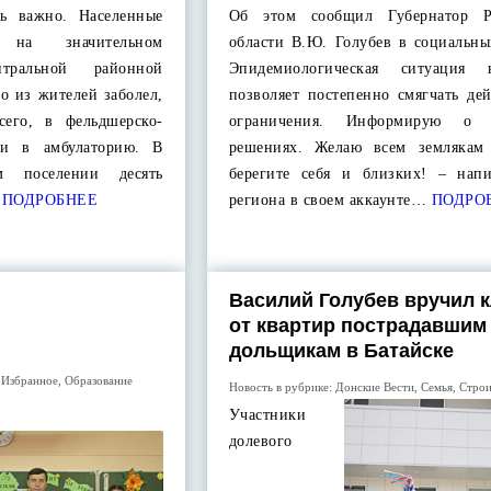
ь важно. Населенные
Об этом сообщил Губернатор Ро
 на значительном
области В.Ю. Голубев в социальны
тральной районной
Эпидемиологическая ситуация
то из жителей заболел,
позволяет постепенно смягчать де
сего, в фельдшерско-
ограничения. Информирую о 
ли в амбулаторию. В
решениях. Желаю всем землякам 
м поселении десять
берегите себя и близких! – напи
ПОДРОБНЕЕ
региона в своем аккаунте…
ПОДРО
Василий Голубев вручил 
от квартир пострадавшим
дольщикам в Батайске
,
Избранное
,
Образование
Новость в рубрике:
Донские Вести
,
Семья
,
Строи
Участники
долевого