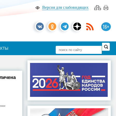
Версия для слабовидящих
16+
АКТЫ
еличена
ение