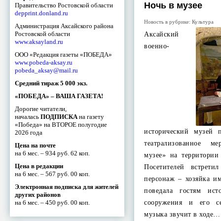
Ночь в музее
Правительство Ростовской области
depprint.donland.ru
Новость в рубрике:
Культура
Администрация Аксайского района
Ростовской области
Аксайский
www.aksayland.ru
военно-
ООО «Редакция газеты «ПОБЕДА»
www.pobeda-aksay.ru
pobeda_aksay@mail.ru
Средний тираж 5 000 экз.
«ПОБЕДА» – ВАША ГАЗЕТА!
Дорогие читатели,
началась
ПОДПИСКА
на газету
«Победа» на ВТОРОЕ полугодие
исторический музей 
2026 года
театрализованное м
Цена на почте
на 6 мес. – 934 руб. 62 коп.
музее» на территории
Цена в редакции
Посетителей встрет
на 6 мес. – 567 руб. 00 коп.
персонаж – хозяйка и
Электронная подписка для жителей
поведала гостям ист
других районов
на 6 мес. – 450 руб. 00 коп.
сооружения и его се
музыка звучит в ходе…