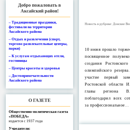
Добро пожаловать в
Аксайский район!
– Традиционные праздники,
Новость в рубрике:
Донские Ве
фестивали на территории
Аксайского района
– Отдых и развлечения (спорт,
торгово-развлекательные центры,
парки)
10 июня прошло торже
– К услугам отдыхающих отели,
посвященное полувек
гостиницы
создания Ростовског
– Центры красоты и здоровья
олимпийского резерва
– Достопримечательности
участие первый заме
Аксайского района
Ростовской области И
главы региона В
поблагодарил всех со
О ГАЗЕТЕ
за профессиональное…
Общественно-политическая газета
«ПОБЕДА»
издается с 1937 года
Учредители: