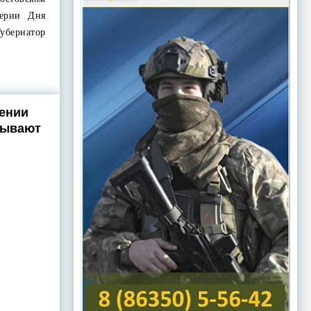
верии Дня
убернатор
ении
зывают