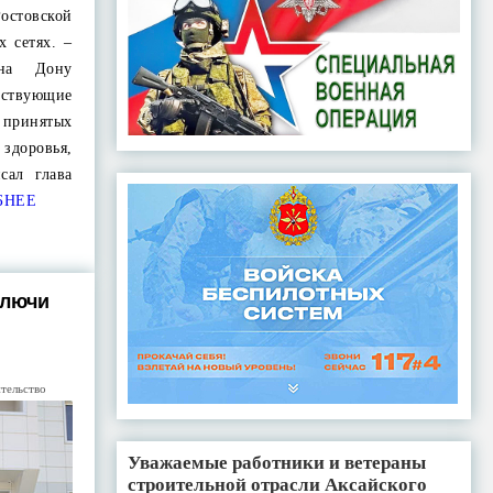
стовской
х сетях. –
 на Дону
йствующие
принятых
здоровья,
сал глава
БНЕЕ
ключи
тельство
Уважаемые работники и ветераны
строительной отрасли Аксайского