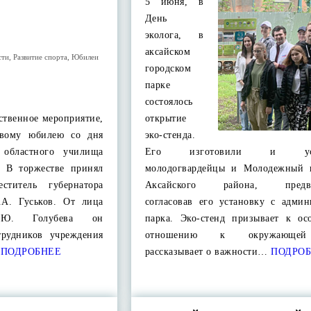
5 июня, в
День
эколога, в
аксайском
сти
,
Развитие спорта
,
Юбилеи
городском
парке
состоялось
ственное мероприятие,
открытие
овому юбилею со дня
эко-стенда.
о областного училища
Его изготовили и уста
. В торжестве принял
молодогвардейцы и Молодежный 
ститель губернатора
Аксайского района, предва
.А. Гуськов. От лица
согласовав его установку с админ
.Ю. Голубева он
парка. Эко-стенд призывает к ос
трудников учреждения
отношению к окружающей
ПОДРОБНЕЕ
рассказывает о важности…
ПОДРОБ