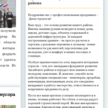
района
Поздравляю вас с профессиональным праздником –
Днем строителя!
Ваш труд – это основа развития нашего района.
Именно вашими руками возводятся новые дома,
 получили
школы, детские сады, объекты социальной и
дорожной инфраструктуры. За каждым
ртир. На
построенным зданием – не просто расчеты и
й области
чертежи, а реальные перемены к лучшему: новые
возможности для жителей, перспективы для
 жильцы.
молодежи, уют и комфорт в наших поселках и
 двадцать
станицах.
т удалось
Особую признательность хочу выразить ветеранам
ласти. Из
отрасли – тем, кто закладывал фундамент развития
Аксайского района и передал свои знания и опыт
молодому поколению. И, конечно, спасибо всем
действующим специалистам – инженерам, прорабам,
каменщикам, монтажникам, всем, кто ежедневно
вкладывает в работу мастерство, ответственность и
искреннюю преданность делу.
 мусора
Пусть все ваши проекты успешно воплощаются в
жизнь, техника работает без сбоев, а погода радует
хорошей строительной порой. Желаю вам крепкого
здоровья, благополучия, неиссякаемой энергии и