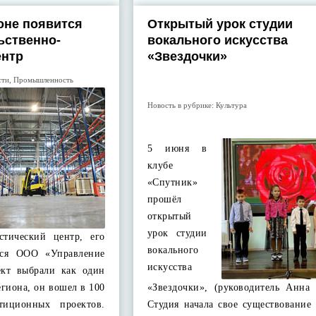
оне появится
Открытый урок студии
ьственно-
вокального искусства
ентр
«Звездочки»
сти
,
Промышленность
Новость в рубрике:
Культура
5 июня в
клубе
«Спутник»
прошёл
открытый
урок студии
истический центр, его
вокального
ется ООО «Управление
искусства
ект выбрали как один
егиона, он вошел в 100
«Звездочки», (руководитель Анна 
стиционных проектов.
Студия начала свое существование