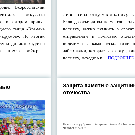
рошел Всероссийский
ического искусства
Лето – сезон отпусков и каникул з
я», в котором принял
Если до отъезда вы не успели пол
одного танца «Времена
посылку, важно помнить о сроках
 «Дружба». По итогам
отправлений в почтовых отделе
лучил диплом лауреата
поделимся с вами несколькими 
за номер «Озера…
лайфхаками, которые расскажут, ка
посылку, находясь в…
ПОДРОБНЕЕ
Защита памяти о защитни
овью
отечества
Новость в рубрике:
Ветераны Великой Отечест
Человек и закон