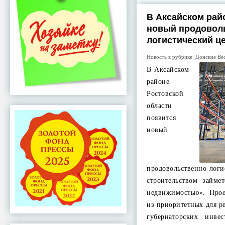
В Аксайском рай
новый продовол
логистический ц
Новость в рубрике:
Донские Ве
В Аксайском
районе
Ростовской
области
появится
новый
продовольственно-лог
строительством займ
недвижимостью». Про
из приоритетных для р
губернаторских инве