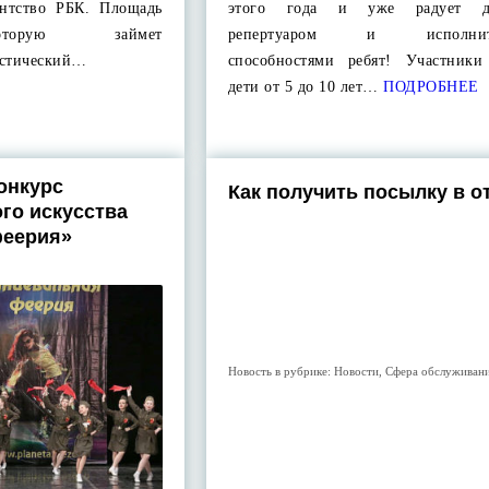
ентство РБК. Площадь
этого года и уже радует д
оторую займет
репертуаром и исполните
истический…
способностями ребят! Участники
дети от 5 до 10 лет…
ПОДРОБНЕЕ
онкурс
Как получить посылку в о
го искусства
феерия»
Новость в рубрике:
Новости
,
Сфера обслуживан