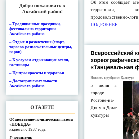
Об этом сообщает аг
Добро пожаловать в
территории, к
Аксайский район!
продовольственно-лог
– Традиционные праздники,
ПОДРОБНЕЕ
фестивали на территории
Аксайского района
– Отдых и развлечения (спорт,
торгово-развлекательные центры,
парки)
Всероссийский к
хореографическо
– К услугам отдыхающих отели,
гостиницы
«Танцевальная 
– Центры красоты и здоровья
Новость в рубрике:
Культура
– Достопримечательности
5 июня в
Аксайского района
городе
Ростове-на-
О ГАЗЕТЕ
Дону в Доме
культуры
Общественно-политическая газета
«ПОБЕДА»
издается с 1937 года
Учредители: