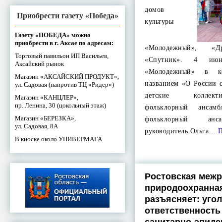
домов
Приобрести газету «Победа»
культуры
Газету «ПОБЕДА» можно
приобрести в г. Аксае по адресам:
«Молодежный», «
Торговый павильон ИП Васильев,
«Спутник». 4 и
Аксайский рынок
«Молодежный» в к
Магазин «АКСАЙСКИЙ ПРОДУКТ»,
названием «О России 
ул. Садовая (напротив ТЦ «Ридер»)
детские коллект
Магазин «КАНЦЛЕР»,
пр. Ленина, 30 (цокольный этаж)
фольклорный ансам
Магазин «БЕРЕЗКА»,
фольклорный анс
ул. Садовая, 8А
руководитель Ольга…
П
В киоске около УНИВЕРМАГА
Ростовская меж
природоохранная
разъясняет: уго
ответственность