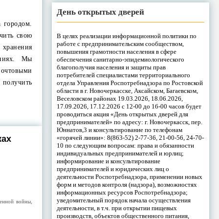
День открытых дверей
а городом.
учить свою
В целях реализации информационной политики по
работе с предпринимательским сообществом,
 хранения
повышения грамотности населения в сфере
ниях. Мы
обеспечения санитарно-эпидемиологического
благополучия населения и защиты прав
почтовыми
потребителей специалистами территориального
к получить
отдела Управления Роспотребнадзора по Ростовской
области в г. Новочеркасске, Аксайском, Багаевском,
Веселовском районах 19.03.2026, 18.06.2026,
17.09.2026, 17.12.2026 с 12-00 до 16-00 часов будет
проводиться акция «День открытых дверей для
предпринимателей» по адресу: г. Новочеркасск, пер.
Юннатов,3 и консультирование по телефонам
«горячей линии»: 8(863-52) 2-77-36, 21-00-56, 24-70-
ках
10 по следующим вопросам: права и обязанности
индивидуальных предпринимателей и юрлиц;
информирование и консультирование
предпринимателей и юридических лиц о
деятельности Роспотребнадзора, применении новых
форм и методов контроля (надзора), возможностях
информационных ресурсов Роспотребнадзора;
уведомительный порядок начала осуществления
венной войны
,
деятельности, в т.ч. при открытии пищевых
производств, объектов общественного питания,