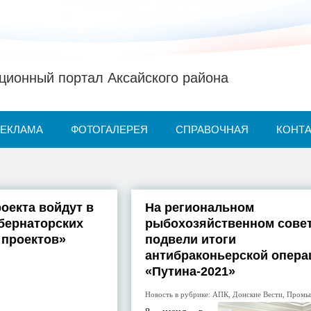
ионный портал Аксайского района
РЕКЛАМА
ФОТОГАЛЕРЕЯ
СПРАВОЧНАЯ
КОНТ
оекта войдут в
На региональном
убернаторских
рыбохозяйственном сове
 проектов»
подвели итоги
антибраконьерской опера
«Путина-2021»
Новость в рубрике:
АПК
,
Донские Вести
,
Промы