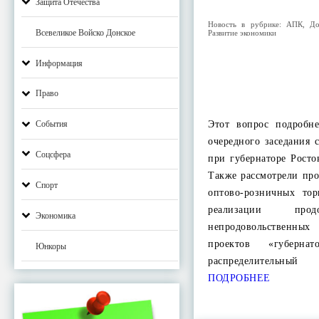
Защита Отечества
Новость в рубрике:
АПК
,
До
Всевеликое Войско Донское
Развитие экономики
Информация
Право
Этот вопрос подробн
События
очередного заседания 
Соцсфера
при губернаторе Росто
Также рассмотрели про
Спорт
оптово-розничных то
реализации прод
Экономика
непродовольственных
проектов «губерн
Юнкоры
распределительн
ПОДРОБНЕЕ