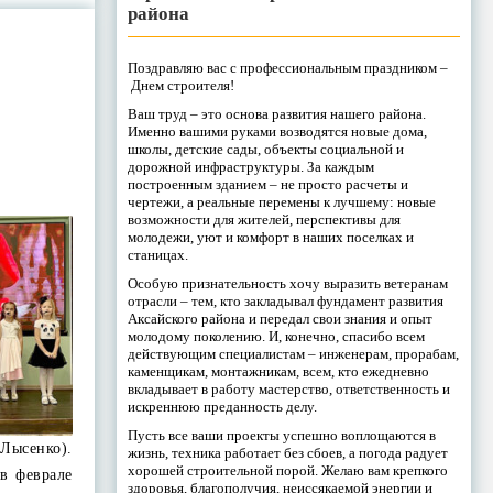
района
Поздравляю вас с профессиональным праздником –
Днем строителя!
Ваш труд – это основа развития нашего района.
Именно вашими руками возводятся новые дома,
школы, детские сады, объекты социальной и
дорожной инфраструктуры. За каждым
построенным зданием – не просто расчеты и
чертежи, а реальные перемены к лучшему: новые
возможности для жителей, перспективы для
молодежи, уют и комфорт в наших поселках и
станицах.
Особую признательность хочу выразить ветеранам
отрасли – тем, кто закладывал фундамент развития
Аксайского района и передал свои знания и опыт
молодому поколению. И, конечно, спасибо всем
действующим специалистам – инженерам, прорабам,
каменщикам, монтажникам, всем, кто ежедневно
вкладывает в работу мастерство, ответственность и
искреннюю преданность делу.
Пусть все ваши проекты успешно воплощаются в
Лысенко).
жизнь, техника работает без сбоев, а погода радует
хорошей строительной порой. Желаю вам крепкого
 в феврале
здоровья, благополучия, неиссякаемой энергии и