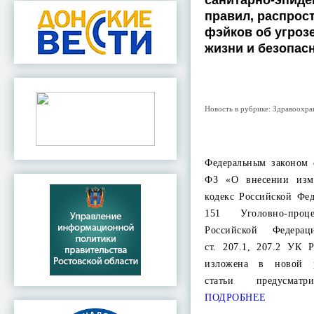
санитарно-эпиде
правил, распрос
фэйков об угроз
жизни и безопас
Новость в рубрике:
Здравоохра
Федеральным законом 
ФЗ «О внесении изм
кодекс Российской Фе
151 Уголовно-проце
Российской Федера
ст. 207.1, 207.2 УК
изложена в новой р
статьи предусмат
ПОДРОБНЕЕ