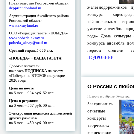
Правительство Ростовской области
железнодорожников п
depprint.donland.ru
конкурс хореограф
Администрация Аксайского района
Ростовской области
«Танцевальная феери
www.aksayland.ru
участие ансамбль нар
ООО «Редакция газеты «ПОБЕДА»
года» Дома культуры
www.pobeda-aksay.ru
pobeda_aksay@mail.ru
конкурса ансамбль по
Средний тираж 5 000 экз.
первой степени 
ПОДРОБНЕЕ
«ПОБЕДА» – ВАША ГАЗЕТА!
Дорогие читатели,
началась
ПОДПИСКА
на газету
«Победа» на ВТОРОЕ полугодие
2026 года
О России с люб
Цена на почте
на 6 мес. – 934 руб. 62 коп.
Новость в рубрике:
Культура
Цена в редакции
Завершились
на 6 мес. – 567 руб. 00 коп.
отчетные
Электронная подписка для жителей
других районов
концерты
на 6 мес. – 450 руб. 00 коп.
творческих
коллективов