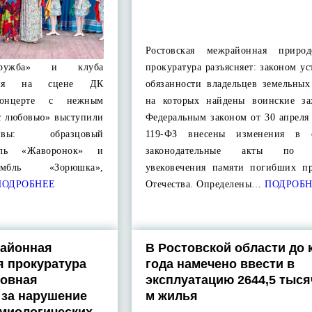
Ростовская межрайонная природ
Дружба» и клуба
прокуратура разъясняет: законом у
юня на сцене ДК
обязанности владельцев земельных
онцерте с нежным
на которых найдены воинские за
с любовью» выступили
Федеральным законом от 30 апреля
ивы: образцовый
119-ФЗ внесены изменения в о
бль «Жаворонок» и
законодательные акты по в
амбль «Зорюшка»,
увековечения памяти погибших п
ОДРОБНЕЕ
Отечества. Определены…
ПОДРОБН
районная
В Ростовской области до 
 прокуратура
года намечено ввести в
ловная
эксплуатацию 2644,5 тыся
 за нарушение
м жилья