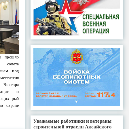
ти прошло
о совета
дшем под
естителя
и Виктора
рации по
ующих рыб
по охране
Е
Уважаемые работники и ветераны
строительной отрасли Аксайского