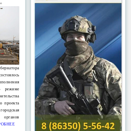
во
ернатора
состоялось
олнения
В режиме
оительства
о проекта
ородская
 органов
РОБНЕЕ