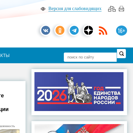
Версия для слабовидящих
16+
АКТЫ
те
ции
шленность