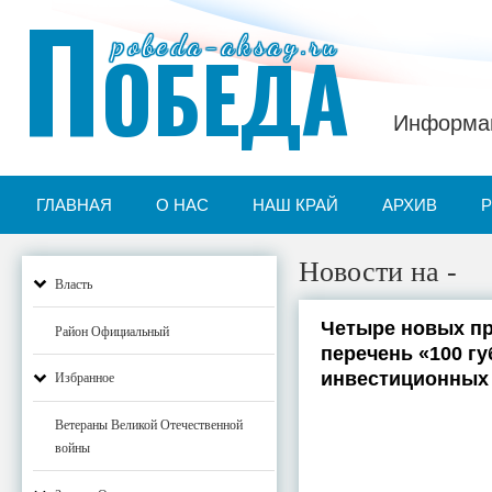
П
pobeda-aksay.ru
ОБЕДА
Информац
ГЛАВНАЯ
О НАС
НАШ КРАЙ
АРХИВ
Новости на -
Власть
Четыре новых пр
Район Официальный
перечень «100 г
инвестиционных
Избранное
Ветераны Великой Отечественной
войны