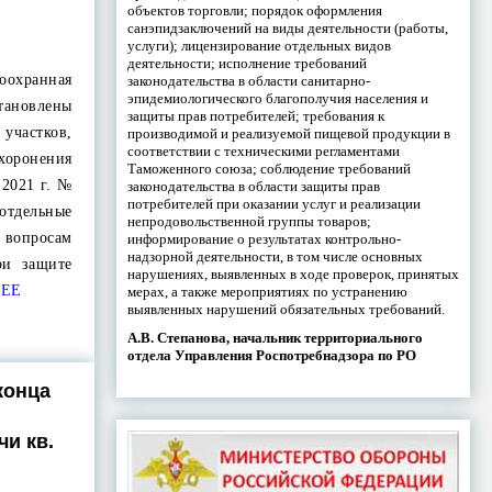
объектов торговли; порядок оформления
санэпидзаключений на виды деятельности (работы,
услуги); лицензирование отдельных видов
деятельности; исполнение требований
оохранная
законодательства в области санитарно-
эпидемиологического благополучия населения и
становлены
защиты прав потребителей; требования к
 участков,
производимой и реализуемой пищевой продукции в
соответствии с техническими регламентами
хоронения
Таможенного союза; соблюдение требований
 2021 г. №
законодательства в области защиты прав
потребителей при оказании услуг и реализации
тдельные
непродовольственной группы товаров;
опросам
информирование о результатах контрольно-
надзорной деятельности, в том числе основных
ри защите
нарушениях, выявленных в ходе проверок, принятых
ЕЕ
мерах, а также мероприятиях по устранению
выявленных нарушений обязательных требований.
А.В. Степанова, начальник территориального
отдела Управления Роспотребнадзора по РО
конца
чи кв.