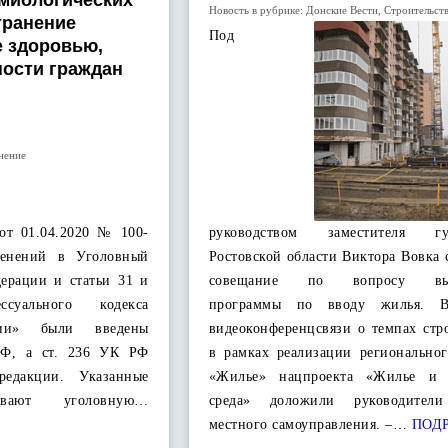
миологических
Новость в рубрике:
Донские Вести
,
Строительст
транение
Под
е здоровью,
ности граждан
нение
от 01.04.2020 № 100-
руководством заместителя губ
енений в Уголовный
Ростовской области Виктора Вовка 
дерации и статьи 31 и
совещание по вопросу вып
ссуального кодекса
программы по вводу жилья. 
ции» были введены
видеоконференцсвязи о темпах стр
 РФ, а ст. 236 УК РФ
в рамках реализации региональног
едакции. Указанные
«Жилье» нацпроекта «Жилье и г
ривают уголовную…
среда» доложили руководители
местного самоуправления. –…
ПОД