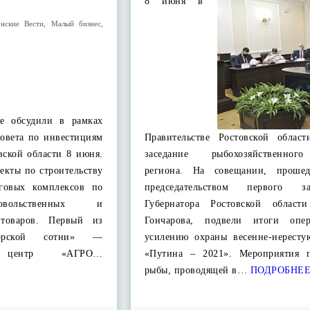
8 июня в
нские Вести
,
Малый бизнес
,
ее обсудили в рамках
совета по инвестициям
Правительстве Ростовской облас
вской области 8 июня.
заседание рыбохозяйственног
екты по строительству
региона. На совещании, проше
рговых комплексов по
председательством первого зам
овольственных и
Губернатора Ростовской област
 товаров. Первый из
Гончарова, подвели итоги опе
аторской сотни» —
усилению охраны весенне-нерест
ый центр «АГРО…
«Путина – 2021». Мероприятия 
рыбы, проводящей в…
ПОДРОБНЕ