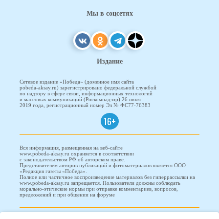
Мы в соцсетях
Издание
Сетевое издание «Победа» (доменное имя сайта
pobeda-aksay.ru) зарегистрировано федеральной службой
по надзору в сфере связи, информационных технологий
и массовых коммуникаций (Роскомнадзор) 26 июля
2019 года, регистрационный номер Эл № ФС77-76383
16+
Вся информация, размещенная на веб-сайте
www.pobeda-aksay.ru охраняется в соответствии
с законодательством РФ об авторском праве.
Представителем авторов публикаций и фотоматериалов является ООО
«Редакция газеты «Победа».
Полное или частичное воспроизведение материалов без гиперрассылки на
www.pobeda-aksay.ru запрещается. Пользователи должны соблюдать
морально-этические нормы при отправке комментариев, вопросов,
предложений и при общении на форуме
ПОБЕДА © 2010-2026