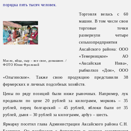
порядка пять тысяч человек.
Торговля велась с 60
машин. В том числе свои
торговые точки
развернули четыре
сельхозпредприятия
Аксайского района: ООО
«Темерницкое» АО
Масло, яйца, сыр – все свое, домашнее. /
«Аксайская Нива»,
ФОТО Юлии Фроловой
рыбколхоз «Дон», ООО
«Ольгинское». Также свою продукцию представили 38
фермерских и личных подсобных хозяйств.
Цены по ряду позиций были ниже рыночных. Например, лук
продавали по цене 20 рублей за килограмм, морковь – 35
рублей, перец болгарский – 45 рублей, яблоки были от 35
рублей, дыня – 30 рублей за килограмм, арбуз – шесть.
Ярмарку посетил глава Администрации Аксайского района С.Н.