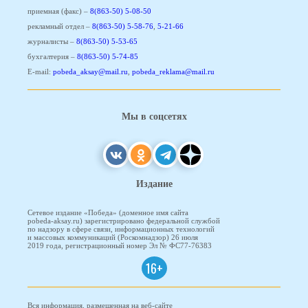
приемная (факс) –
8(863-50) 5-08-50
рекламный отдел –
8(863-50) 5-58-76
,
5-21-66
журналисты –
8(863-50) 5-53-65
бухгалтерия –
8(863-50) 5-74-85
E-mail:
pobeda_aksay@mail.ru
,
pobeda_reklama@mail.ru
Мы в соцсетях
Издание
Сетевое издание «Победа» (доменное имя сайта
pobeda-aksay.ru) зарегистрировано федеральной службой
по надзору в сфере связи, информационных технологий
и массовых коммуникаций (Роскомнадзор) 26 июля
2019 года, регистрационный номер Эл № ФС77-76383
16+
Вся информация, размещенная на веб-сайте