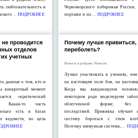
ать любознательность и
Черноморского побережья России,
онского…
ПОДРОБНЕЕ
портами и их…
ПОДРОБНЕЕ
 не проводится
Почему лучше привиться,
нных отделов
переболеть?
гих учетных
Новость в рубрике:
Новости
Лучше участвовать в учениях, чем
ть данные о том, кто и
на настоящем поле боя, на настоя
на конкретный момент
Когда мы вакцинируем челове
ается «критический
некотором роде моделируем забол
. Какая-то часть
облегченной форме, без 
тельно есть в базах
последствий. Прививка обучает
х ведомств, но цель
систему бороться с этим возбу
ОДРОБНЕЕ
Поэтому иммунная система,…
ПОД