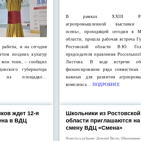
В рамках XXIII Росс
агропромышленной выставки 
осень», проходящей сегодня в М
области, прошла рабочая встреча Г
 работы, и на сегодня
Ростовской области В.Ю. Го
етом поздних культур
председателя правления Россельхоз
3 млн тонн, – сообщил
Листова. В ходе встречи обс
донского губернатора
финансирование ряда совместных 
в на площадке…
важных для развития агропромы
комплекса…
ПОДРОБНЕЕ
ков ждет 12-я
Школьники из Ростовской
ена в ВДЦ
области приглашаются на
смену ВДЦ «Смена»
Новость в рубрике:
Донские Вести
,
Образование