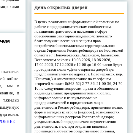
День открытых дверей
 морскими
В целях реализации информационной политики по
работе с предпринимательским сообществом,
повышения грамотности населения в сфере
обеспечения санитарно-эпидемиологического
 чем
благополучия населения и защиты прав
потребителей специалистами территориального
отдела Управления Роспотребнадзора по Ростовской
области в г. Новочеркасске, Аксайском, Багаевском,
Веселовском районах 19.03.2026, 18.06.2026,
17.09.2026, 17.12.2026 с 12-00 до 16-00 часов будет
проводиться акция «День открытых дверей для
 оказаться
предпринимателей» по адресу: г. Новочеркасск, пер.
Юннатов,3 и консультирование по телефонам
щей войне.
«горячей линии»: 8(863-52) 2-77-36, 21-00-56, 24-70-
ка, мы в
10 по следующим вопросам: права и обязанности
индивидуальных предпринимателей и юрлиц;
евание, в
информирование и консультирование
тяжелых
предпринимателей и юридических лиц о
деятельности Роспотребнадзора, применении новых
 иммунную
форм и методов контроля (надзора), возможностях
дителем.
информационных ресурсов Роспотребнадзора;
уведомительный порядок начала осуществления
РОБНЕЕ
деятельности, в т.ч. при открытии пищевых
производств, объектов общественного питания,