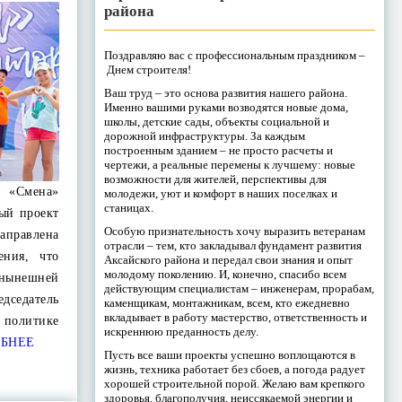
района
Поздравляю вас с профессиональным праздником –
Днем строителя!
Ваш труд – это основа развития нашего района.
Именно вашими руками возводятся новые дома,
школы, детские сады, объекты социальной и
дорожной инфраструктуры. За каждым
построенным зданием – не просто расчеты и
чертежи, а реальные перемены к лучшему: новые
возможности для жителей, перспективы для
 «Смена»
молодежи, уют и комфорт в наших поселках и
станицах.
ный проект
Особую признательность хочу выразить ветеранам
аправлена
отрасли – тем, кто закладывал фундамент развития
ения, что
Аксайского района и передал свои знания и опыт
молодому поколению. И, конечно, спасибо всем
ынешней
действующим специалистам – инженерам, прорабам,
едседатель
каменщикам, монтажникам, всем, кто ежедневно
вкладывает в работу мастерство, ответственность и
олитике
искреннюю преданность делу.
БНЕЕ
Пусть все ваши проекты успешно воплощаются в
жизнь, техника работает без сбоев, а погода радует
хорошей строительной порой. Желаю вам крепкого
здоровья, благополучия, неиссякаемой энергии и