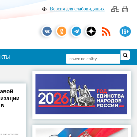
Версия для слабовидящих
16+
АКТЫ
лавой
лизации
 в
ие экономики