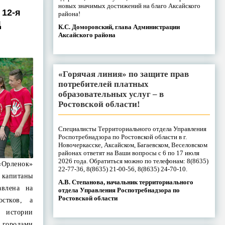
новых значимых достижений на благо Аксайского
 12-я
района!
Ц
К.С. Доморовский, глава Администрации
Аксайского района
«Горячая линия» по защите прав
потребителей платных
образовательных услуг – в
Ростовской области!
Специалисты Территориального отдела Управления
Роспотребнадзора по Ростовской области в г.
Новочеркасске, Аксайском, Багаевском, Веселовском
районах ответят на Ваши вопросы с 6 по 17 июля
2026 года. Обратиться можно по телефонам: 8(8635)
«Орленок»
22-77-36, 8(8635) 21-00-56, 8(8635) 24-70-10.
капитаны
А.В. Степанова, начальник территориального
авлена на
отдела Управления Роспотребнадзора по
Ростовской области
остков, а
 истории
городами