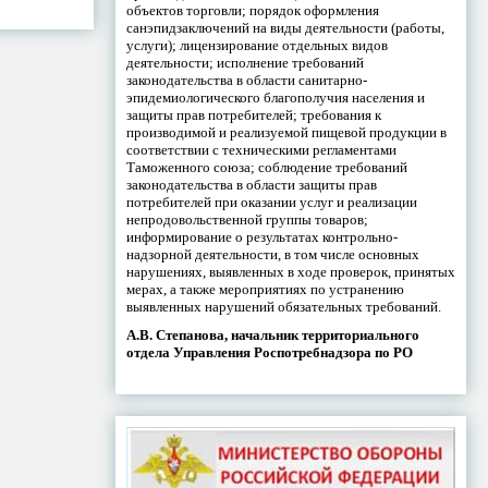
объектов торговли; порядок оформления
санэпидзаключений на виды деятельности (работы,
услуги); лицензирование отдельных видов
деятельности; исполнение требований
законодательства в области санитарно-
эпидемиологического благополучия населения и
защиты прав потребителей; требования к
производимой и реализуемой пищевой продукции в
соответствии с техническими регламентами
Таможенного союза; соблюдение требований
законодательства в области защиты прав
потребителей при оказании услуг и реализации
непродовольственной группы товаров;
информирование о результатах контрольно-
надзорной деятельности, в том числе основных
нарушениях, выявленных в ходе проверок, принятых
мерах, а также мероприятиях по устранению
выявленных нарушений обязательных требований.
А.В. Степанова, начальник территориального
отдела Управления Роспотребнадзора по РО