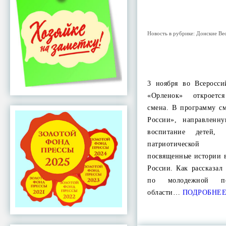
Новость в рубрике:
Донские Ве
3 ноября во Всеросси
«Орленок» откроетс
смена. В программу 
России», направленн
воспитание детей, 
патриотической 
посвященные истории 
России. Как рассказал
по молодежной по
области…
ПОДРОБНЕ