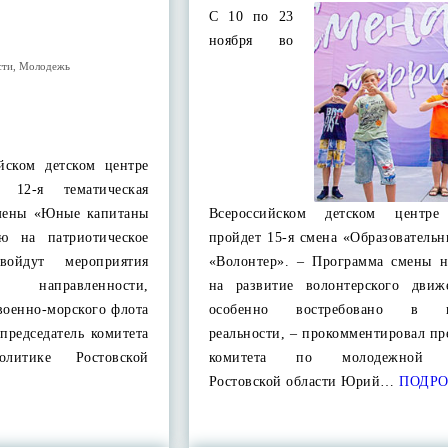
С 10 по 23
ноября во
сти
,
Молодежь
йском детском центре
я 12-я тематическая
смены «Юные капитаны
Всероссийском детском центре
ую на патриотическое
пройдет 15-я смена «Образователь
войдут мероприятия
«Волонтер». – Программа смены н
направленности,
на развитие волонтерского движ
военно-морского флота
особенно востребовано в н
 председатель комитета
реальности, – прокомментировал пр
литике Ростовской
комитета по молодежной п
Е
Ростовской области Юрий…
ПОДРО