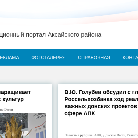
ионный портал Аксайского района
РЕКЛАМА
ФОТОГАЛЕРЕЯ
СПРАВОЧНАЯ
КОНТ
наращивает
В.Ю. Голубев обсудил с г
 культур
Россельхозбанка ход реа
важных донских проектов
ие Вести
сфере АПК
Новость в рубрике:
АПК
,
Донские Вести
,
Развит