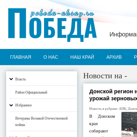
П
pobeda-aksay.ru
ОБЕДА
Информац
ГЛАВНАЯ
О НАС
НАШ КРАЙ
АРХИВ
Новости на -
Власть
Донской регион 
Район Официальный
урожай зерновых
Избранное
Новость в рубрике:
АПК
,
Донск
В Донском
Ветераны Великой Отечественной
крае
войны
собирают