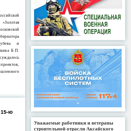
ийской
«Золотая
осковской
убернатора
лубева и
банка Б.П.
уждалось
проектов,
шленного
 15-ю
Уважаемые работники и ветераны
строительной отрасли Аксайского