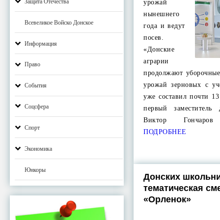
Защита Отечества
урожай
нынешнего
Всевеликое Войско Донское
года и ведут
посев.
Информация
«Донские
аграрии
Право
продолжают уборочные
урожай зерновых с уч
События
уже составил почти 1
Соцсфера
первый заместитель 
Виктор Гончаро
Спорт
ПОДРОБНЕЕ
Экономика
Юнкоры
Донских школьни
тематическая см
«Орленок»