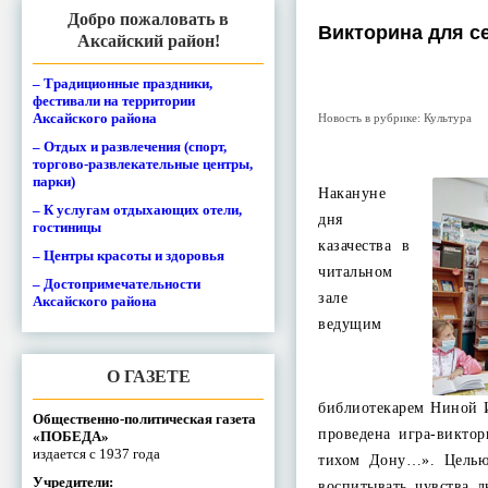
Добро пожаловать в
Викторина для с
Аксайский район!
– Традиционные праздники,
фестивали на территории
Аксайского района
Новость в рубрике:
Культура
– Отдых и развлечения (спорт,
торгово-развлекательные центры,
парки)
Накануне
– К услугам отдыхающих отели,
дня
гостиницы
казачества в
– Центры красоты и здоровья
читальном
– Достопримечательности
зале
Аксайского района
ведущим
О ГАЗЕТЕ
библиотекарем Ниной 
Общественно-политическая газета
проведена игра-викто
«ПОБЕДА»
издается с 1937 года
тихом Дону…». Целью
Учредители:
воспитывать чувства 