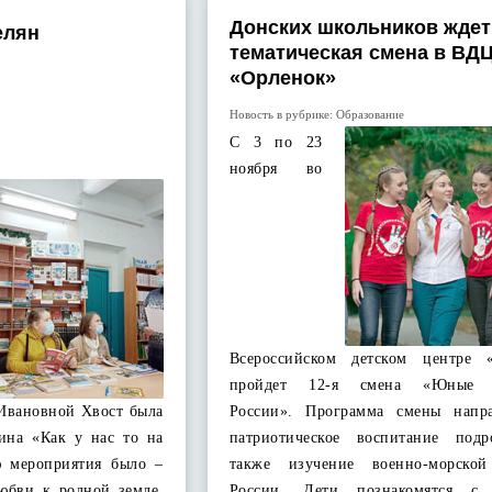
Донских школьников ждет
елян
тематическая смена в ВД
«Орленок»
Новость в рубрике:
Образование
С 3 по 23
ноября во
Всероссийском детском центре 
пройдет 12-я смена «Юные 
Ивановной Хвост была
России». Программа смены напр
рина «Как у нас то на
патриотическое воспитание подр
 мероприятия было –
также изучение военно-морской
любви к родной земле,
России. Дети познакомятся с 