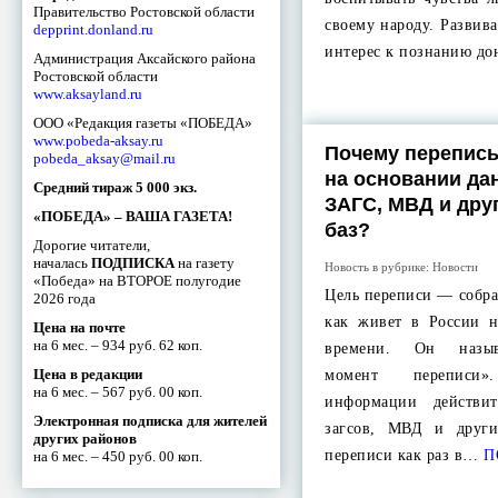
Правительство Ростовской области
своему народу. Развив
depprint.donland.ru
интерес к познанию д
Администрация Аксайского района
Ростовской области
www.aksayland.ru
ООО «Редакция газеты «ПОБЕДА»
www.pobeda-aksay.ru
Почему перепись
pobeda_aksay@mail.ru
на основании да
Средний тираж 5 000 экз.
ЗАГС, МВД и дру
«ПОБЕДА» – ВАША ГАЗЕТА!
баз?
Дорогие читатели,
началась
ПОДПИСКА
на газету
Новость в рубрике:
Новости
«Победа» на ВТОРОЕ полугодие
Цель переписи — собра
2026 года
как живет в России 
Цена на почте
на 6 мес. – 934 руб. 62 коп.
времени. Он назыв
Цена в редакции
момент переписи»
на 6 мес. – 567 руб. 00 коп.
информации действи
Электронная подписка для жителей
загсов, МВД и други
других районов
переписи как раз в…
П
на 6 мес. – 450 руб. 00 коп.