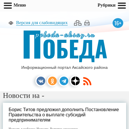
Меню
Рубрики
П
16+
Версия для слабовидящих
pobeda-aksay.ru
ОБЕДА
Информационный портал Аксайского района
Новости на -
Борис Титов предложил дополнить Постановление
Правительства о выплате субсидий
предпринимателям
Новость в рубрике:
Новости
,
Развитие экономики