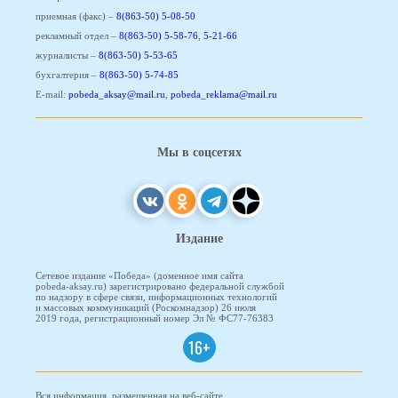
приемная (факс) –
8(863-50) 5-08-50
рекламный отдел –
8(863-50) 5-58-76
,
5-21-66
журналисты –
8(863-50) 5-53-65
бухгалтерия –
8(863-50) 5-74-85
E-mail:
pobeda_aksay@mail.ru
,
pobeda_reklama@mail.ru
Мы в соцсетях
Издание
Сетевое издание «Победа» (доменное имя сайта
pobeda-aksay.ru) зарегистрировано федеральной службой
по надзору в сфере связи, информационных технологий
и массовых коммуникаций (Роскомнадзор) 26 июля
2019 года, регистрационный номер Эл № ФС77-76383
16+
Вся информация, размещенная на веб-сайте