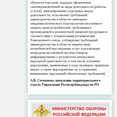
объектов торговли; порядок оформления
санэпидзаключений на виды деятельности (работы,
услуги); лицензирование отдельных видов
деятельности; исполнение требований
законодательства в области санитарно-
эпидемиологического благополучия населения и
защиты прав потребителей; требования к
производимой и реализуемой пищевой продукции в
соответствии с техническими регламентами
Таможенного союза; соблюдение требований
законодательства в области защиты прав
потребителей при оказании услуг и реализации
непродовольственной группы товаров;
информирование о результатах контрольно-
надзорной деятельности, в том числе основных
нарушениях, выявленных в ходе проверок, принятых
мерах, а также мероприятиях по устранению
выявленных нарушений обязательных требований.
А.В. Степанова, начальник территориального
отдела Управления Роспотребнадзора по РО