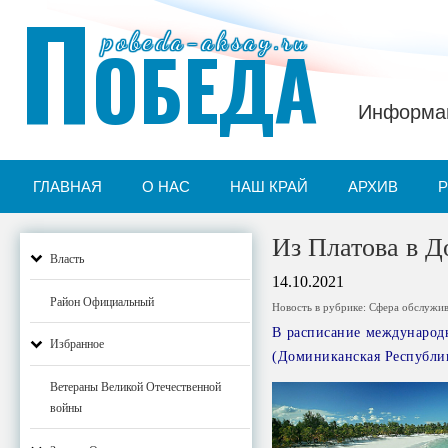
П
pobeda-aksay.ru
ОБЕДА
Информац
ГЛАВНАЯ
О НАС
НАШ КРАЙ
АРХИВ
Из Платова в 
Власть
14.10.2021
Район Официальный
Новость в рубрике:
Сфера обслужи
В расписание международн
Избранное
(Доминиканская Республик
Ветераны Великой Отечественной
войны