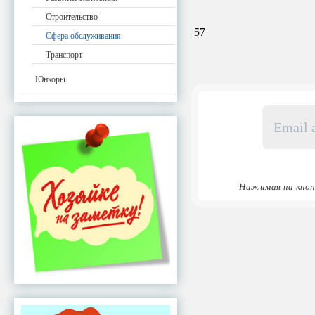
Строительство
57
Сфера обслуживания
Транспорт
Юнкоры
Email
адрес
*
Нажимая на кноп