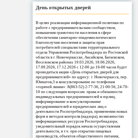
День открытых дверей
В целях реализации информационной политики по
работе с предпринимательским сообществом,
повышения грамотности населения в сфере
обеспечения санитарно-эпидемиологического
благополучия населения и защиты прав
потребителей специалистами территориального
отдела Управления Роспотребнадзора по Ростовской
области в г. Новочеркасске, Аксайском, Багаевском,
Веселовском районах 19.03.2026, 18.06.2026,
17.09.2026, 17.12.2026 с 12-00 до 16-00 часов будет
проводиться акция «День открытых дверей для
предпринимателей» по адресу: г. Новочеркасск, пер.
Юннатов,3 и консультирование по телефонам
«горячей линии»: 8(863-52) 2-77-36, 21-00-56, 24-70-
10 по следующим вопросам: права и обязанности
индивидуальных предпринимателей и юрлиц;
информирование и консультирование
предпринимателей и юридических лиц о
деятельности Роспотребнадзора, применении новых
форм и методов контроля (надзора), возможностях
информационных ресурсов Роспотребнадзора;
уведомительный порядок начала осуществления
деятельности, в т.ч. при открытии пищевых
производств, объектов общественного питания,