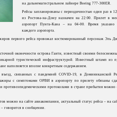
на дальнемагистральном лайнере Boeing 777-300ER.
Рейсы запланированы с периодичностью один раз в 12
из Ростова-на-Дону назначен на 22:00. Прилет в м
аэропорт Пунта-Кана – на 04-00. Время указано 
каждого аэропорта.
ажиров первого рейса провожал костюмированный персонаж Эль Ди
осточной оконечности острова Гаити, известный своими белоснежн
карной туристической инфраструктурой. Известный штамп из п
Кане наполняется вполне конкретным содержанием.
 въезд, связанных с пандемией COVID-19, в Доминиканской Ре
сажиры с симптомами ОРВИ в аэропорту по прилету обязаны сда
и противоэпидемическими протоколами в стране прибытия можно 
ов можно на сайте авиакомпании, актуальный статус рейса – на са
, – говорится в сообщении.