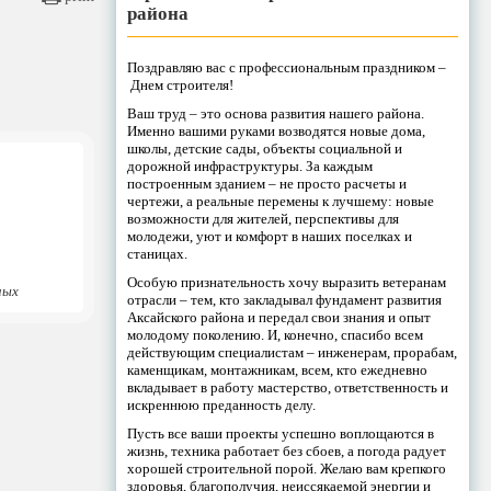
района
Поздравляю вас с профессиональным праздником –
Днем строителя!
Ваш труд – это основа развития нашего района.
Именно вашими руками возводятся новые дома,
школы, детские сады, объекты социальной и
дорожной инфраструктуры. За каждым
построенным зданием – не просто расчеты и
чертежи, а реальные перемены к лучшему: новые
возможности для жителей, перспективы для
молодежи, уют и комфорт в наших поселках и
станицах.
Особую признательность хочу выразить ветеранам
ных
отрасли – тем, кто закладывал фундамент развития
Аксайского района и передал свои знания и опыт
молодому поколению. И, конечно, спасибо всем
действующим специалистам – инженерам, прорабам,
каменщикам, монтажникам, всем, кто ежедневно
вкладывает в работу мастерство, ответственность и
искреннюю преданность делу.
Пусть все ваши проекты успешно воплощаются в
жизнь, техника работает без сбоев, а погода радует
хорошей строительной порой. Желаю вам крепкого
здоровья, благополучия, неиссякаемой энергии и