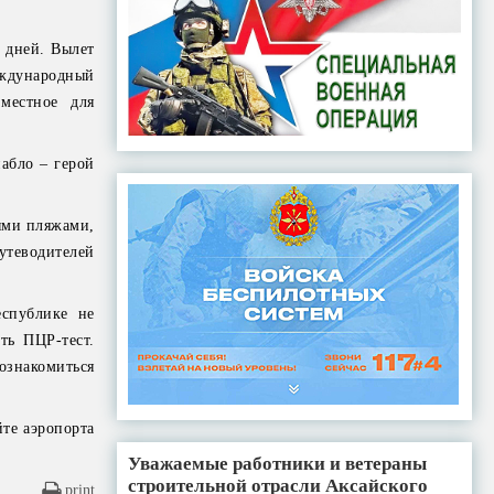
 дней. Вылет
еждународный
местное для
абло – герой
ыми пляжами,
утеводителей
спублике не
ть ПЦР-тест.
ознакомиться
йте аэропорта
Уважаемые работники и ветераны
строительной отрасли Аксайского
print