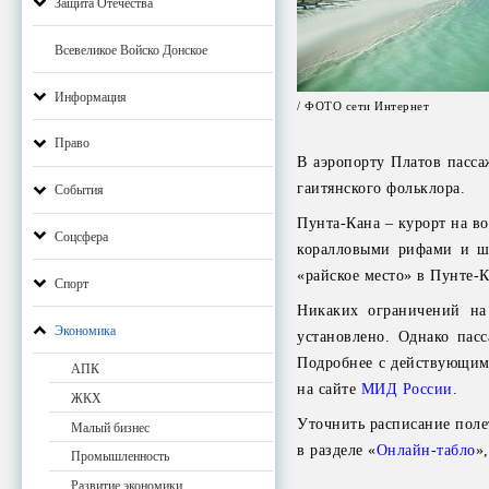
Защита Отечества
Всевеликое Войско Донское
Информация
/ ФОТО сети Интернет
Право
В аэропорту Платов пасс
гаитянского фольклора.
События
Пунта-Кана – курорт на в
Соцсфера
коралловыми рифами и ши
«райское место» в Пунте-
Спорт
Никаких ограничений на
Экономика
установлено. Однако пас
Подробнее с действующим
АПК
на сайте
МИД России
.
ЖКХ
Уточнить расписание полет
Малый бизнес
в разделе «
Онлайн-табло
»
Промышленность
Развитие экономики