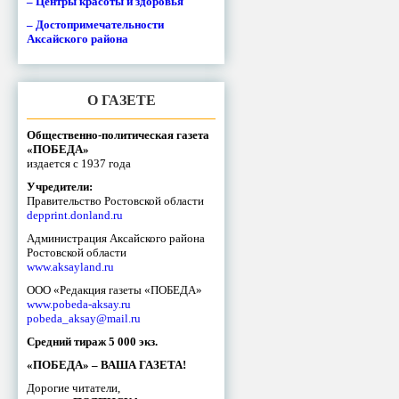
– Центры красоты и здоровья
– Достопримечательности
Аксайского района
О ГАЗЕТЕ
Общественно-политическая газета
«ПОБЕДА»
издается с 1937 года
Учредители:
Правительство Ростовской области
depprint.donland.ru
Администрация Аксайского района
Ростовской области
www.aksayland.ru
ООО «Редакция газеты «ПОБЕДА»
www.pobeda-aksay.ru
pobeda_aksay@mail.ru
Средний тираж 5 000 экз.
«ПОБЕДА» – ВАША ГАЗЕТА!
Дорогие читатели,