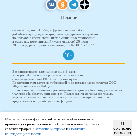
Издание
Сетевое издание «Победа» (доменное имя сайта
pobeda-aksay.ru) зарегистрировано федеральной службой
по надзору в сфере связи, информационных технологий
и массовых коммуникаций (Роскомнадзор) 26 июля
2019 года, регистрационный номер Эл № ФС77-76383
16+
Вся информация, размещенная на веб-сайте
www.pobeda-aksay.ru охраняется в соответствии
с законодательством РФ об авторском праве.
Представителем авторов публикаций и фотоматериалов является ООО
«Редакция газеты «Победа».
Полное или частичное воспроизведение материалов без гиперрассылки на
www.pobeda-aksay.ru запрещается. Пользователи должны соблюдать
морально-этические нормы при отправке комментариев, вопросов,
предложений и при общении на форуме
ПОБЕДА © 2010-2026
Мы используем файлы cookie, чтобы обеспечивать
Я
правильную работу нашего веб-сайта и анализировать
согласен/
сетевой трафик.
Согласие Метрика
и
Политика
согласна
Редизайн и доработка сайта -
ООО "Проводник"
конфиденциальности