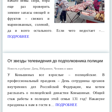
начало зимы. Пора, пора
еще раз проверить
зимние запасы овощей и
фруктов – свежих и
маринованных, солений,
да и всего остального. Если чего недостает –…
ПОДРОБНЕЕ
От звезды телевидения до подполковника полиции
Новость в рубрике:
Даты
,
Избранное
,
Человек и закон
У Коньшиных все взрослые – полицейские. В
профессиональный праздник – День сотрудника органов
внутренних дел Российской Федерации, мы хотим
рассказать о полицейской династии Коньшиных. Общий
стаж работы в полиции этой семьи 131 год! Накануне
праздника к нам в гости в…
ПОДРОБНЕЕ