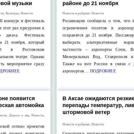
овой музыки
районе до 21 ноября
сти
,
Культура
,
Новости
Новость в рубрике:
Новости
II конкурс и фестиваль
Росавиация сообщила о том, что 
в этот раз приурочен к
ограничения полетов в аэропор
го джаза. Фестиваль
сохранятся до 21 ноября. Пассажи
ом 21 ноября, который
выбирать альтернативные мар
00 в Ростовском
частности – аэропорты Сочи, Во
альном театре. Однако
Минеральных Вод, Ставрополя и
ть мероприятие сразу
Также на юге России в связи с 
ДРОБНЕЕ
аэропортов…
ПОДРОБНЕЕ
оне появится
В Аксае ожидаются резки
еская автомойка
перепады температур, ли
штормовой ветер
ести
,
Дорога и мы
,
Новости
,
Новость в рубрике:
Новости
рской сотни» проектов
ный проект компании
Синоптики прогнозируют ухудшен