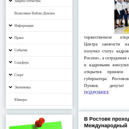
Защита Отечества
Всевеликое Войско Донское
Информация
торжественное отк
Право
Центра занятости н
События
получил статус кадро
России», а сотрудники
Соцсфера
и кадровыми консуль
открытия приняли у
Спорт
губернатора Ростов
Пучков, депутат 
Экономика
ПОДРОБНЕЕ
Юнкоры
В Ростове проход
Международный 