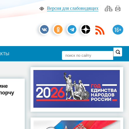
Версия для слабовидящих
16+
АКТЫ
ине
 порчу