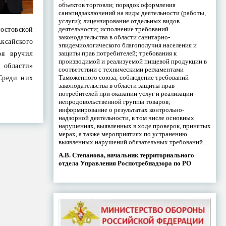
объектов торговли; порядок оформления
санэпидзаключений на виды деятельности (работы,
услуги); лицензирование отдельных видов
деятельности; исполнение требований
Ростовской
законодательства в области санитарно-
ксайского
эпидемиологического благополучия населения и
защиты прав потребителей; требования к
ря вручил
производимой и реализуемой пищевой продукции в
й области»
соответствии с техническими регламентами
Таможенного союза; соблюдение требований
Среди них
законодательства в области защиты прав
потребителей при оказании услуг и реализации
непродовольственной группы товаров;
информирование о результатах контрольно-
надзорной деятельности, в том числе основных
нарушениях, выявленных в ходе проверок, принятых
мерах, а также мероприятиях по устранению
выявленных нарушений обязательных требований.
А.В. Степанова, начальник территориального
отдела Управления Роспотребнадзора по РО