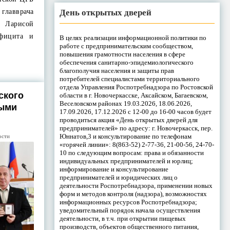
День открытых дверей
главврача
 Ларисой
фицита и
В целях реализации информационной политики по
работе с предпринимательским сообществом,
повышения грамотности населения в сфере
обеспечения санитарно-эпидемиологического
благополучия населения и защиты прав
потребителей специалистами территориального
отдела Управления Роспотребнадзора по Ростовской
ского
области в г. Новочеркасске, Аксайском, Багаевском,
Веселовском районах 19.03.2026, 18.06.2026,
ными
17.09.2026, 17.12.2026 с 12-00 до 16-00 часов будет
проводиться акция «День открытых дверей для
предпринимателей» по адресу: г. Новочеркасск, пер.
Юннатов,3 и консультирование по телефонам
ости
«горячей линии»: 8(863-52) 2-77-36, 21-00-56, 24-70-
10 по следующим вопросам: права и обязанности
индивидуальных предпринимателей и юрлиц;
информирование и консультирование
предпринимателей и юридических лиц о
деятельности Роспотребнадзора, применении новых
форм и методов контроля (надзора), возможностях
информационных ресурсов Роспотребнадзора;
уведомительный порядок начала осуществления
деятельности, в т.ч. при открытии пищевых
производств, объектов общественного питания,