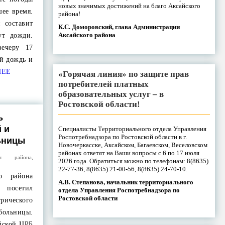
новых значимых достижений на благо Аксайского
ее время.
района!
 составит
К.С. Доморовский, глава Администрации
Аксайского района
ут дожди.
вечеру 17
ой дождь и
НЕЕ
«Горячая линия» по защите прав
потребителей платных
образовательных услуг – в
Ростовской области!
ь
 и
Специалисты Территориального отдела Управления
Роспотребнадзора по Ростовской области в г.
ьницы
Новочеркасске, Аксайском, Багаевском, Веселовском
районах ответят на Ваши вопросы с 6 по 17 июля
ция района
,
2026 года. Обратиться можно по телефонам: 8(8635)
22-77-36, 8(8635) 21-00-56, 8(8635) 24-70-10.
о района
А.В. Степанова, начальник территориального
 посетил
отдела Управления Роспотребнадзора по
Ростовской области
рического
больницы.
йской ЦРБ