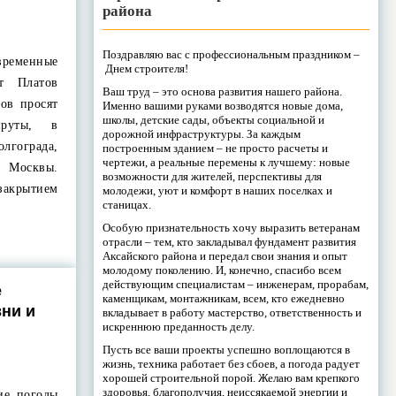
района
Поздравляю вас с профессиональным праздником –
временные
Днем строителя!
т Платов
Ваш труд – это основа развития нашего района.
ров просят
Именно вашими руками возводятся новые дома,
школы, детские сады, объекты социальной и
шруты, в
дорожной инфраструктуры. За каждым
лгограда,
построенным зданием – не просто расчеты и
чертежи, а реальные перемены к лучшему: новые
 Москвы.
возможности для жителей, перспективы для
закрытием
молодежи, уют и комфорт в наших поселках и
станицах.
Особую признательность хочу выразить ветеранам
отрасли – тем, кто закладывал фундамент развития
Аксайского района и передал свои знания и опыт
молодому поколению. И, конечно, спасибо всем
действующим специалистам – инженерам, прорабам,
е
каменщикам, монтажникам, всем, кто ежедневно
вни и
вкладывает в работу мастерство, ответственность и
искреннюю преданность делу.
Пусть все ваши проекты успешно воплощаются в
жизнь, техника работает без сбоев, а погода радует
хорошей строительной порой. Желаю вам крепкого
здоровья, благополучия, неиссякаемой энергии и
ие погоды