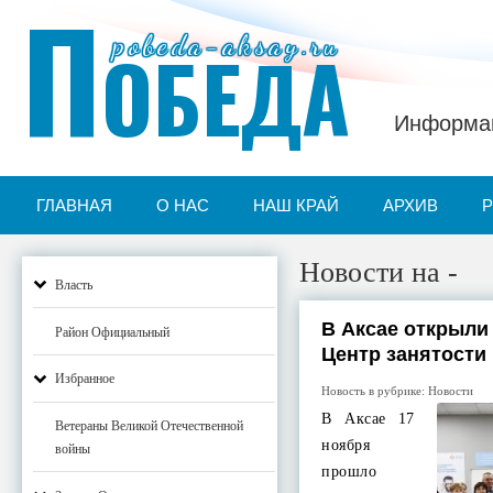
П
pobeda-aksay.ru
ОБЕДА
Информац
ГЛАВНАЯ
О НАС
НАШ КРАЙ
АРХИВ
Новости на -
Власть
В Аксае открыл
Район Официальный
Центр занятости
Избранное
Новость в рубрике:
Новости
В Аксае 17
Ветераны Великой Отечественной
ноября
войны
прошло