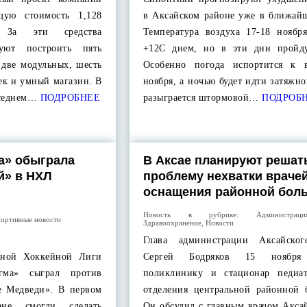
ую стоимость 1,128
в Аксайском районе уже в ближайш
. За эти средства
Температура воздуха 17-18 ноября
руют построить пять
+12С днем, но в эти дни пройд
 две модульных, шесть
Особенно погода испортится к 
ек и умный магазин. В
ноября, а ночью будет идти затяжн
оседнем…
ПОДРОБНЕЕ
разыграется штормовой…
ПОДРОБ
а» обыграла
В Аксае планируют решат
й» в НХЛ
проблему нехватки врачей
оснащения районной бол
Новость в рубрике:
Администра
ортивные новости
Здравоохранение
,
Новости
Глава администрации Аксайског
чной Хоккейной Лиги
Сергей Бодряков 15 ноября
гма» сыграл против
поликлинику и стационар педиат
е Медведи». В первом
отделения центральной районной 
ане смогли сделать
Он обсудил с главным врачом Акса