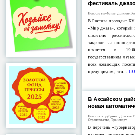
фестиваль джаз
Новость в рубрике:
Донские Ве
В Ростове проходит XV
«Мир джаза», который 
столетию российско
закроют гала-концерт
начнется в 19:
государственном музык
всех желающих посети
предупредим, что…
ПО
В Аксайском рай
новая автоматич
Новость в рубрике:
Донские В
Строительство
,
Транспорт
В перечень «губернато
включен инвестицион