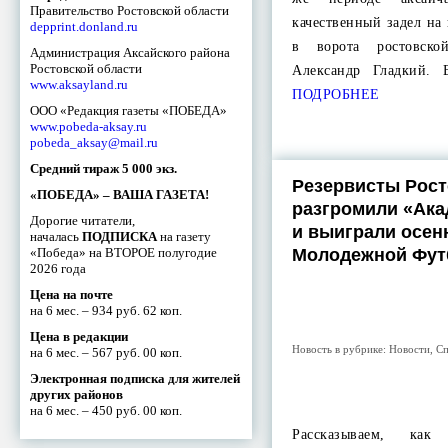
Правительство Ростовской области
качественный задел на
depprint.donland.ru
в ворота ростовско
Администрация Аксайского района
Ростовской области
Александр Гладкий.
www.aksayland.ru
ПОДРОБНЕЕ
ООО «Редакция газеты «ПОБЕДА»
www.pobeda-aksay.ru
pobeda_aksay@mail.ru
Средний тираж 5 000 экз.
Резервисты Рост
«ПОБЕДА» – ВАША ГАЗЕТА!
разгромили «Ак
Дорогие читатели,
и выиграли осен
началась
ПОДПИСКА
на газету
«Победа» на ВТОРОЕ полугодие
Молодежной Фут
2026 года
Цена на почте
на 6 мес. – 934 руб. 62 коп.
Цена в редакции
Новость в рубрике:
Новости
,
Сп
на 6 мес. – 567 руб. 00 коп.
Электронная подписка для жителей
других районов
на 6 мес. – 450 руб. 00 коп.
Рассказываем, как