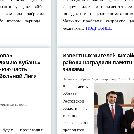
 всю игру – две шайбы
Игорем Галеевым и заместителем 
й команды забросил
по детству и родовспоможению
 Во втором периоде…
Мельник проблемы кадрового де
нехватки…
ПОДРОБНЕЕ
ова»
Известных жителей Аксай
адемию Кубань»
района наградили памят
нюю часть
знаками
больной Лиги
Новость в рубрике:
Администрация района
,
Нов
В честь
юбилея
Ростовской
ортивные новости
области в
течение
всего года
 будет происходить
проводятся