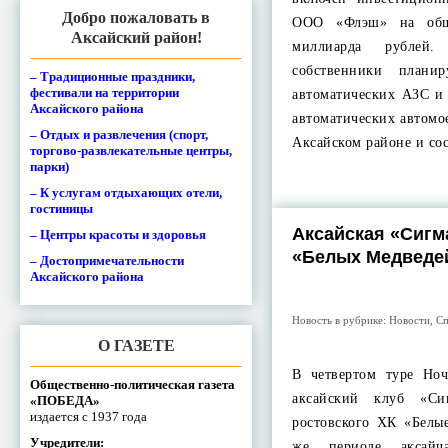
Добро пожаловать в
ООО «Флэш» на общ
Аксайский район!
миллиарда рублей
собственники плани
– Традиционные праздники,
фестивали на территории
автоматических АЗС и
Аксайского района
автоматических автомо
– Отдых и развлечения (спорт,
Аксайском районе и с
торгово-развлекательные центры,
парки)
– К услугам отдыхающих отели,
гостиницы
Аксайская «Сигм
– Центры красоты и здоровья
«Белых Медведе
– Достопримечательности
Аксайского района
Новость в рубрике:
Новости
,
Сп
О ГАЗЕТЕ
В четвертом туре Но
Общественно-политическая газета
аксайский клуб «Си
«ПОБЕДА»
издается с 1937 года
ростовского ХК «Белы
Учредители:
же периоде аксайч