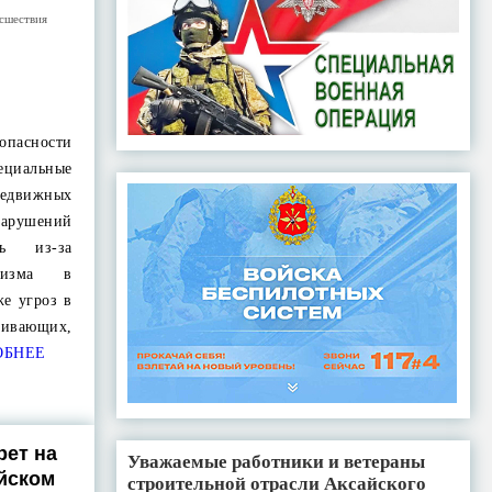
сшествия
опасности
ециальные
едвижных
нарушений
ь из-за
ализма в
е угроз в
ивающих,
ОБНЕЕ
рет на
Уважаемые работники и ветераны
айском
строительной отрасли Аксайского