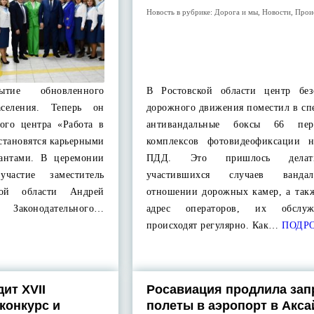
Новость в рубрике:
Дорога и мы
,
Новости
,
Прои
рытие обновленного
В Ростовской области центр без
аселения. Теперь он
дорожного движения поместил в сп
вого центра «Работа в
антивандальные боксы 66 пер
 становятся карьерными
комплексов фотовидеофиксации 
тантами. В церемонии
ПДД. Это пришлось делат
частие заместитель
участившихся случаев ванд
ской области Андрей
отношении дорожных камер, а такж
Законодательного…
адрес операторов, их обслуж
происходят регулярно. Как…
ПОДР
ит XVII
Росавиация продлила зап
конкурс и
полеты в аэропорт в Акс