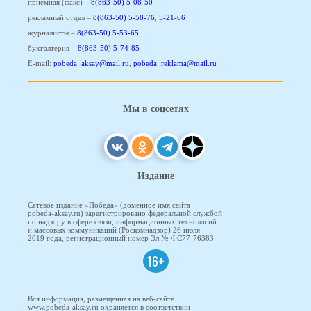
приемная (факс) –
8(863-50) 5-08-50
рекламный отдел –
8(863-50) 5-58-76
,
5-21-66
журналисты –
8(863-50) 5-53-65
бухгалтерия –
8(863-50) 5-74-85
E-mail:
pobeda_aksay@mail.ru
,
pobeda_reklama@mail.ru
Мы в соцсетях
Издание
Сетевое издание «Победа» (доменное имя сайта
pobeda-aksay.ru) зарегистрировано федеральной службой
по надзору в сфере связи, информационных технологий
и массовых коммуникаций (Роскомнадзор) 26 июля
2019 года, регистрационный номер Эл № ФС77-76383
16+
Вся информация, размещенная на веб-сайте
www.pobeda-aksay.ru охраняется в соответствии