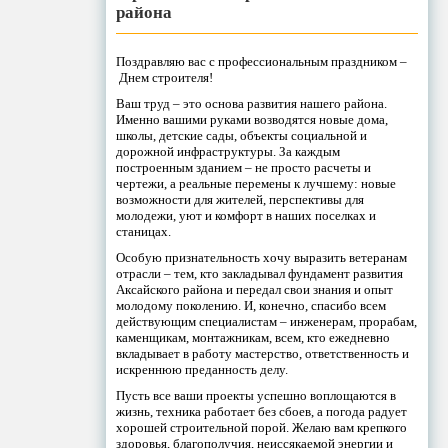
района
Поздравляю вас с профессиональным праздником –
Днем строителя!
Ваш труд – это основа развития нашего района.
Именно вашими руками возводятся новые дома,
школы, детские сады, объекты социальной и
дорожной инфраструктуры. За каждым
построенным зданием – не просто расчеты и
чертежи, а реальные перемены к лучшему: новые
возможности для жителей, перспективы для
молодежи, уют и комфорт в наших поселках и
станицах.
Особую признательность хочу выразить ветеранам
отрасли – тем, кто закладывал фундамент развития
Аксайского района и передал свои знания и опыт
молодому поколению. И, конечно, спасибо всем
действующим специалистам – инженерам, прорабам,
каменщикам, монтажникам, всем, кто ежедневно
вкладывает в работу мастерство, ответственность и
искреннюю преданность делу.
Пусть все ваши проекты успешно воплощаются в
жизнь, техника работает без сбоев, а погода радует
хорошей строительной порой. Желаю вам крепкого
здоровья, благополучия, неиссякаемой энергии и