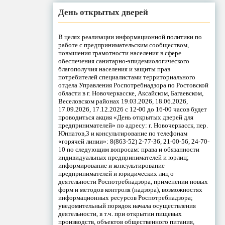
День открытых дверей
В целях реализации информационной политики по
работе с предпринимательским сообществом,
повышения грамотности населения в сфере
обеспечения санитарно-эпидемиологического
благополучия населения и защиты прав
потребителей специалистами территориального
отдела Управления Роспотребнадзора по Ростовской
области в г. Новочеркасске, Аксайском, Багаевском,
Веселовском районах 19.03.2026, 18.06.2026,
17.09.2026, 17.12.2026 с 12-00 до 16-00 часов будет
проводиться акция «День открытых дверей для
предпринимателей» по адресу: г. Новочеркасск, пер.
Юннатов,3 и консультирование по телефонам
«горячей линии»: 8(863-52) 2-77-36, 21-00-56, 24-70-
10 по следующим вопросам: права и обязанности
индивидуальных предпринимателей и юрлиц;
информирование и консультирование
предпринимателей и юридических лиц о
деятельности Роспотребнадзора, применении новых
форм и методов контроля (надзора), возможностях
информационных ресурсов Роспотребнадзора;
уведомительный порядок начала осуществления
деятельности, в т.ч. при открытии пищевых
производств, объектов общественного питания,