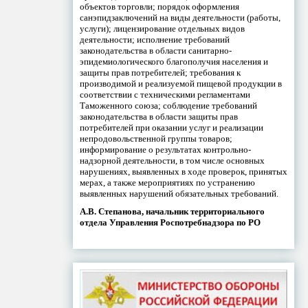
объектов торговли; порядок оформления
санэпидзаключений на виды деятельности (работы,
услуги); лицензирование отдельных видов
деятельности; исполнение требований
законодательства в области санитарно-
эпидемиологического благополучия населения и
защиты прав потребителей; требования к
производимой и реализуемой пищевой продукции в
соответствии с техническими регламентами
Таможенного союза; соблюдение требований
законодательства в области защиты прав
потребителей при оказании услуг и реализации
непродовольственной группы товаров;
информирование о результатах контрольно-
надзорной деятельности, в том числе основных
нарушениях, выявленных в ходе проверок, принятых
мерах, а также мероприятиях по устранению
выявленных нарушений обязательных требований.
А.В. Степанова, начальник территориального
отдела Управления Роспотребнадзора по РО