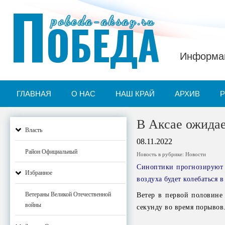
П
pobeda-aksay.ru
ОБЕДА
Информац
ГЛАВНАЯ
О НАС
НАШ КРАЙ
АРХИВ
В Аксае ожидае
Власть
08.11.2022
Район Официальный
Новость в рубрике:
Новости
Синоптики прогнозируют 
Избранное
воздуха будет колебаться 
Ветераны Великой Отечественной
Ветер в первой половине 
войны
секунду во время порывов