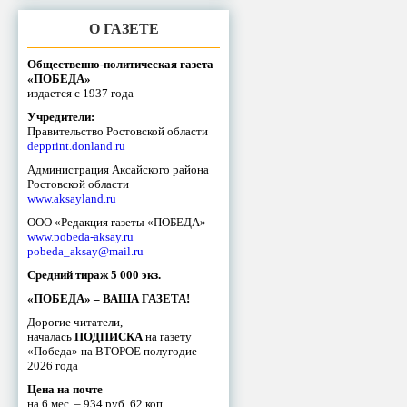
О ГАЗЕТЕ
Общественно-политическая газета
«ПОБЕДА»
издается с 1937 года
Учредители:
Правительство Ростовской области
depprint.donland.ru
Администрация Аксайского района
Ростовской области
www.aksayland.ru
ООО «Редакция газеты «ПОБЕДА»
www.pobeda-aksay.ru
pobeda_aksay@mail.ru
Средний тираж 5 000 экз.
«ПОБЕДА» – ВАША ГАЗЕТА!
Дорогие читатели,
началась
ПОДПИСКА
на газету
«Победа» на ВТОРОЕ полугодие
2026 года
Цена на почте
на 6 мес. – 934 руб. 62 коп.