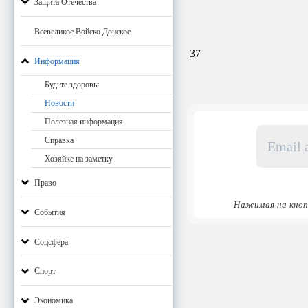
Защита Отечества
Всевеликое Войско Донское
37
Информация
Будьте здоровы
Новости
Полезная информация
Email
Справка
адрес
*
Хозяйке на заметку
Право
Нажимая на кноп
События
Соцсфера
Спорт
Экономика