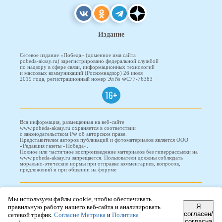
Издание
Сетевое издание «Победа» (доменное имя сайта
pobeda-aksay.ru) зарегистрировано федеральной службой
по надзору в сфере связи, информационных технологий
и массовых коммуникаций (Роскомнадзор) 26 июля
2019 года, регистрационный номер Эл № ФС77-76383
16+
Вся информация, размещенная на веб-сайте
www.pobeda-aksay.ru охраняется в соответствии
с законодательством РФ об авторском праве.
Представителем авторов публикаций и фотоматериалов является ООО
«Редакция газеты «Победа».
Полное или частичное воспроизведение материалов без гиперрассылки на
www.pobeda-aksay.ru запрещается. Пользователи должны соблюдать
морально-этические нормы при отправке комментариев, вопросов,
предложений и при общении на форуме
ПОБЕДА © 2010-2026
Мы используем файлы cookie, чтобы обеспечивать
Я
правильную работу нашего веб-сайта и анализировать
согласен/
сетевой трафик.
Согласие Метрика
и
Политика
согласна
Редизайн и доработка сайта -
ООО "Проводник"