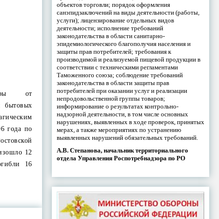
объектов торговли; порядок оформления
санэпидзаключений на виды деятельности (работы,
услуги); лицензирование отдельных видов
деятельности; исполнение требований
законодательства в области санитарно-
эпидемиологического благополучия населения и
защиты прав потребителей; требования к
производимой и реализуемой пищевой продукции в
соответствии с техническими регламентами
Таможенного союза; соблюдение требований
законодательства в области защиты прав
потребителей при оказании услуг и реализации
жары от
непродовольственной группы товаров;
и бытовых
информирование о результатах контрольно-
надзорной деятельности, в том числе основных
агическим
нарушениях, выявленных в ходе проверок, принятых
06 года по
мерах, а также мероприятиях по устранению
выявленных нарушений обязательных требований.
остовской
А.В. Степанова, начальник территориального
изошло 12
отдела Управления Роспотребнадзора по РО
огибли 16