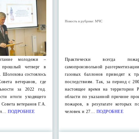
Новость в рубрике:
МЧС
питание молодежи –
Практически всегда по
В прошлый четверг в
самопроизвольной разгерметизаци
. Шолохова состоялось
газовых баллонов приводят к тр
овета ветеранов, где
последствиям. Так, за период с 20
льности за 2022 год.
настоящее время на территории Р
ести итоги уходящего
области по указанной причине про
 Совета ветеранов Г.А.
пожаров, в результате которых п
ил…
ПОДРОБНЕЕ
человек и 27…
ПОДРОБНЕЕ