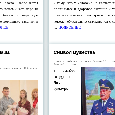
о слово наполняется
к тому, что у человека не хватает 
то вспоминает первый
правильное и здоровое питание и у
ые банты и парадную
становится очень популярной. Те, к
это домашние задания и
городе, обязательно сталкивался с х
БНЕЕ
…
ПОДРОБНЕЕ
чаша
Символ мужества
Новость в рубрике:
Ветераны Великой Отечест
Защита Отечества
страция района
,
Избранное
,
9 декабря
сотрудники
Дома
культуры