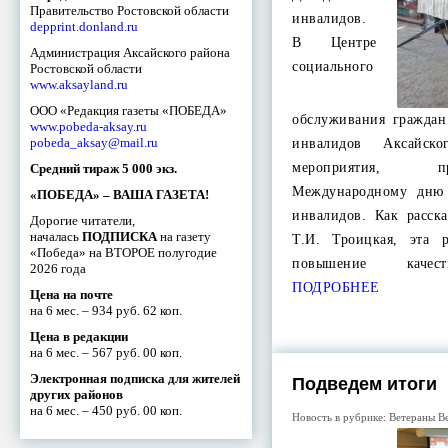
Правительство Ростовской области
инвалидов.
depprint.donland.ru
В Центре
Администрация Аксайского района
социального
Ростовской области
www.aksayland.ru
ООО «Редакция газеты «ПОБЕДА»
обслуживания граждан
www.pobeda-aksay.ru
pobeda_aksay@mail.ru
инвалидов Аксайск
мероприятия, 
Средний тираж 5 000 экз.
Международному дню
«ПОБЕДА» – ВАША ГАЗЕТА!
инвалидов. Как расск
Дорогие читатели,
началась
ПОДПИСКА
на газету
Т.И. Троицкая, эта 
«Победа» на ВТОРОЕ полугодие
повышение качес
2026 года
ПОДРОБНЕЕ
Цена на почте
на 6 мес. – 934 руб. 62 коп.
Цена в редакции
на 6 мес. – 567 руб. 00 коп.
Электронная подписка для жителей
Подведем итоги
других районов
на 6 мес. – 450 руб. 00 коп.
Новость в рубрике:
Ветераны В