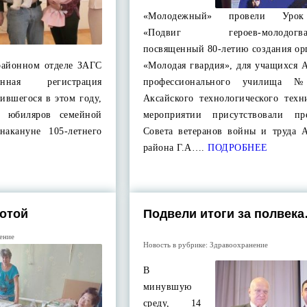
«Молодежный» провели Урок
«Подвиг героев-молодогвар
посвященный 80-летию создания ор
 районном отделе ЗАГС
«Молодая гвардия», для учащихся 
нная регистрация
профессионального училища
дившегося в этом году,
Аксайского технологического техн
– юбиляров семейной
мероприятии присутствовали пре
накануне 105-летнего
Совета ветеранов войны и труда А
района Г.А….
ПОДРОБНЕЕ
ротой
Подвели итоги за полвек
ение
Новость в рубрике:
Здравоохранение
В
минувшую
среду, 14