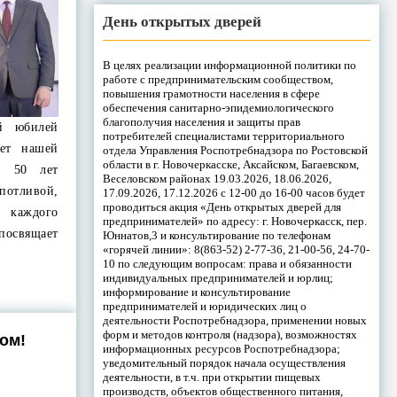
День открытых дверей
В целях реализации информационной политики по
работе с предпринимательским сообществом,
повышения грамотности населения в сфере
обеспечения санитарно-эпидемиологического
благополучия населения и защиты прав
ий юбилей
потребителей специалистами территориального
ет нашей
отдела Управления Роспотребнадзора по Ростовской
области в г. Новочеркасске, Аксайском, Багаевском,
. 50 лет
Веселовском районах 19.03.2026, 18.06.2026,
тливой,
17.09.2026, 17.12.2026 с 12-00 до 16-00 часов будет
проводиться акция «День открытых дверей для
 каждого
предпринимателей» по адресу: г. Новочеркасск, пер.
 посвящает
Юннатов,3 и консультирование по телефонам
«горячей линии»: 8(863-52) 2-77-36, 21-00-56, 24-70-
10 по следующим вопросам: права и обязанности
индивидуальных предпринимателей и юрлиц;
информирование и консультирование
предпринимателей и юридических лиц о
деятельности Роспотребнадзора, применении новых
форм и методов контроля (надзора), возможностях
ом!
информационных ресурсов Роспотребнадзора;
уведомительный порядок начала осуществления
деятельности, в т.ч. при открытии пищевых
производств, объектов общественного питания,