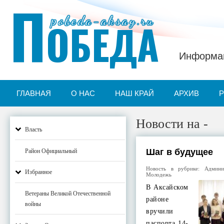
П
pobeda-aksay.ru
ОБЕДА
Информац
ГЛАВНАЯ
О НАС
НАШ КРАЙ
АРХИВ
Новости на -
Власть
Шаг в будущее
Район Официальный
Новость в рубрике:
Админи
Избранное
Молодежь
В Аксайском
Ветераны Великой Отечественной
районе
войны
вручили
паспорта 14-