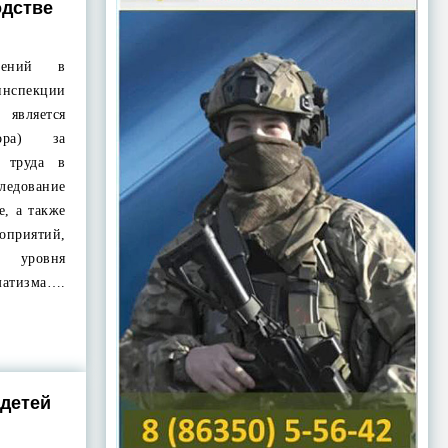
одстве
лений в
инспекции
является
зора) за
 труда в
ледование
е, а также
оприятий,
 уровня
тизма….
 детей