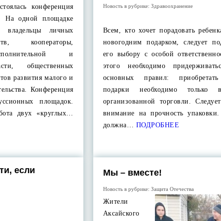
стоялась конференция
Новость в рубрике:
Здравоохранение
в. На одной площадке
ы, владельцы личных
Всем, кто хочет порадовать ребен
тв, кооператоры,
новогодним подарком, следует по
сполнительной и
его выбору с особой ответственно
асти, общественных
этого необходимо придерживать
тов развития малого и
основных правил: приобретать
тельства. Конференция
подарки необходимо только 
уссионных площадок.
организованной торговли. Следует
абота двух «круглых…
внимание на прочность упаковки.
должна…
ПОДРОБНЕЕ
ти, если
Мы – вместе!
Новость в рубрике:
Защита Отечества
Жители
Аксайского