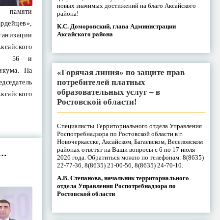
новых значимых достижений на благо Аксайского
 памяти
района!
дейцев»,
К.С. Доморовский, глава Администрации
Аксайского района
ганизации
Аксайского
 № 56 и
икума. На
«Горячая линия» по защите прав
потребителей платных
дседатель
образовательных услуг – в
ксайского
Ростовской области!
Специалисты Территориального отдела Управления
Роспотребнадзора по Ростовской области в г.
Новочеркасске, Аксайском, Багаевском, Веселовском
районах ответят на Ваши вопросы с 6 по 17 июля
а…
2026 года. Обратиться можно по телефонам: 8(8635)
22-77-36, 8(8635) 21-00-56, 8(8635) 24-70-10.
А.В. Степанова, начальник территориального
отдела Управления Роспотребнадзора по
Ростовской области