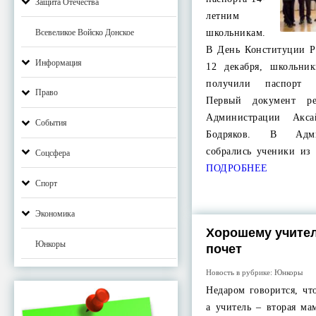
Защита Отечества
летним
Всевеликое Войско Донское
школьникам.
В День Конституции Р
Информация
12 декабря, школьни
получили паспорт 
Право
Первый документ ре
Администрации Акса
События
Бодряков. В Адми
собрались ученики из
Соцсфера
ПОДРОБНЕЕ
Спорт
Экономика
Хорошему учител
Юнкоры
почет
Новость в рубрике:
Юнкоры
Недаром говорится, чт
а учитель – вторая м