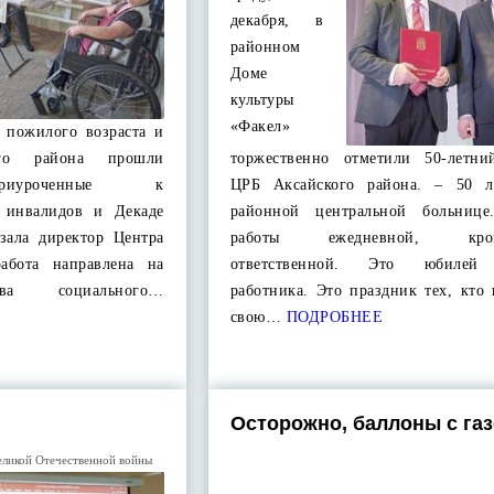
декабря, в
районном
Доме
культуры
«Факел»
 пожилого возраста и
ого района прошли
торжественно отметили 50-летн
приуроченные к
ЦРБ Аксайского района. – 50 л
 инвалидов и Декаде
районной центральной больнице
азала директор Центра
работы ежедневной, кропо
работа направлена на
ответственной. Это юбилей
тва социального…
работника. Это праздник тех, кто
свою…
ПОДРОБНЕЕ
Осторожно, баллоны с газ
еликой Отечественной войны