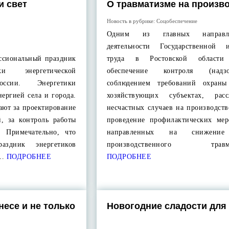
и свет
О травматизме на произв
Новость в рубрике:
Соцобеспечение
Одним из главных направ
деятельности Государственной 
ессиональный праздник
труда в Ростовской области 
ки энергетической
обеспечение контроля (над
оссии. Энергетики
соблюдением требований охраны
нергией села и города.
хозяйствующих субъектах, расс
ают за проектирование
несчастных случаев на производств
й, за контроль работы
проведение профилактических мер
. Примечательно, что
направленных на снижение
раздник энергетиков
производственного травма
з…
ПОДРОБНЕЕ
ПОДРОБНЕЕ
несе и не только
Новогодние сладости для