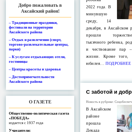
Добро пожаловать в
2022 года. В
Аксайский район!
минувшую
среду, 14
– Традиционные праздники,
фестивали на территории
декабря, в Аксайском
Аксайского района
прошли торжестве
– Отдых и развлечения (спорт,
тысячного ребенка, ро
торгово-развлекательные центры,
парки)
и чествование пар 
жизни. Кроме того, 
– К услугам отдыхающих отели,
гостиницы
юбилея…
ПОДРОБНЕЕ
– Центры красоты и здоровья
– Достопримечательности
Аксайского района
С заботой и доб
О ГАЗЕТЕ
Новость в рубрике:
Соцобеспеч
В Аксайском
Общественно-политическая газета
районе
«ПОБЕДА»
издается с 1937 года
прошла
Учредители:
Декада