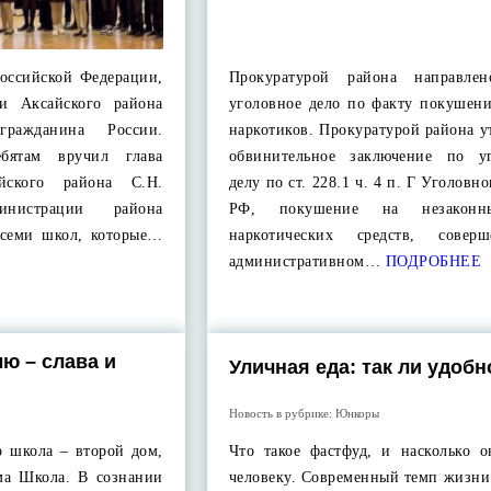
оссийской Федерации,
Прокуратурой района направле
ки Аксайского района
уголовное дело по факту покушени
гражданина России.
наркотиков. Прокуратурой района 
бятам вручил глава
обвинительное заключение по у
йского района С.Н.
делу по ст. 228.1 ч. 4 п. Г Уголовно
нистрации района
РФ, покушение на незаконн
 семи школ, которые…
наркотических средств, совер
административном…
ПОДРОБНЕЕ
ю – слава и
Уличная еда: так ли удобн
Новость в рубрике:
Юнкоры
о школа – второй дом,
Что такое фастфуд, и насколько о
ама Школа. В сознании
человеку. Современный темп жизни