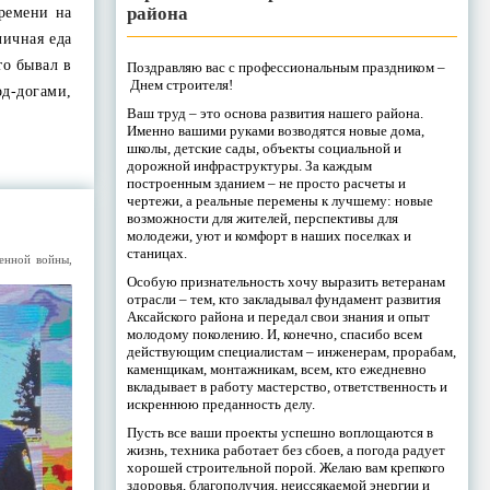
района
времени на
личная еда
то бывал в
Поздравляю вас с профессиональным праздником –
Днем строителя!
од-догами,
Ваш труд – это основа развития нашего района.
Именно вашими руками возводятся новые дома,
школы, детские сады, объекты социальной и
дорожной инфраструктуры. За каждым
построенным зданием – не просто расчеты и
чертежи, а реальные перемены к лучшему: новые
возможности для жителей, перспективы для
молодежи, уют и комфорт в наших поселках и
станицах.
венной войны
,
Особую признательность хочу выразить ветеранам
отрасли – тем, кто закладывал фундамент развития
Аксайского района и передал свои знания и опыт
молодому поколению. И, конечно, спасибо всем
действующим специалистам – инженерам, прорабам,
каменщикам, монтажникам, всем, кто ежедневно
вкладывает в работу мастерство, ответственность и
искреннюю преданность делу.
Пусть все ваши проекты успешно воплощаются в
жизнь, техника работает без сбоев, а погода радует
хорошей строительной порой. Желаю вам крепкого
здоровья, благополучия, неиссякаемой энергии и