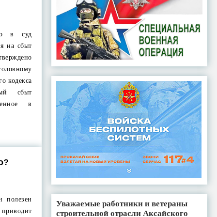
но в суд
я на сбыт
утверждено
головному
го кодекса
ый сбыт
шенное в
о?
н полезен
Уважаемые работники и ветераны
 приводит
строительной отрасли Аксайского