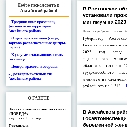
Добро пожаловать в
В Ростовской об
Аксайский район!
установили про
минимум на 2023
– Традиционные праздники,
фестивали на территории
Аксайского района
Новость в рубрике:
Новости
,
Эк
– Отдых и развлечения (спорт,
Губернатор Ростовс
торгово-развлекательные центры,
Голубев установил пр
парки)
2023 год вслед 
– К услугам отдыхающих отели,
федерального мини
гостиницы
области он составит 1
– Центры красоты и здоровья
трудоспособного на
– Достопримечательности
Аксайского района
минимум на следующий
рублей, это на 1 313…
О ГАЗЕТЕ
Общественно-политическая газета
В Аксайском рай
«ПОБЕДА»
Госавтоинспекци
издается с 1937 года
беременной жен
Учредители: