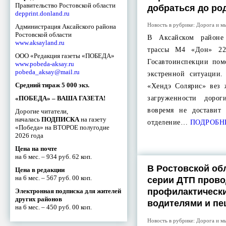
Правительство Ростовской области
добраться до ро
depprint.donland.ru
Новость в рубрике:
Дорога и м
Администрация Аксайского района
Ростовской области
В Аксайском районе
www.aksayland.ru
трассы М4 «Дон» 22
ООО «Редакция газеты «ПОБЕДА»
Госавтоинспекции пом
www.pobeda-aksay.ru
pobeda_aksay@mail.ru
экстренной ситуации.
Средний тираж 5 000 экз.
«Хендэ Солярис» вез 
«ПОБЕДА» – ВАША ГАЗЕТА!
загруженности доро
вовремя не доставит
Дорогие читатели,
началась
ПОДПИСКА
на газету
отделение…
ПОДРОБН
«Победа» на ВТОРОЕ полугодие
2026 года
Цена на почте
на 6 мес. – 934 руб. 62 коп.
В Ростовской об
Цена в редакции
на 6 мес. – 567 руб. 00 коп.
серии ДТП прово
профилактически
Электронная подписка для жителей
других районов
водителями и п
на 6 мес. – 450 руб. 00 коп.
Новость в рубрике:
Дорога и м