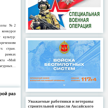
школы №2
 конкурсе
 культур:
зречениям
х стран.
рамках
екта «Мой
ьтурных…
рой раз
Уважаемые работники и ветераны
строительной отрасли Аксайского