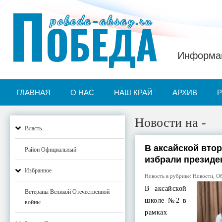
П
pobeda-aksay.ru
ОБЕДА
Информац
ГЛАВНАЯ
О НАС
НАШ КРАЙ
АРХИВ
Новости на -
Власть
В аксайской вто
Район Официальный
избрали президе
Избранное
Новость в рубрике:
Новости
,
Об
В аксайской
Ветераны Великой Отечественной
школе №2 в
войны
рамках