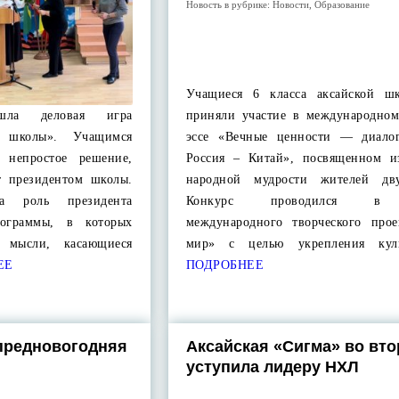
Новость в рубрике:
Новости
,
Образование
Учащиеся 6 класса аксайской 
ошла деловая игра
приняли участие в международном
а школы». Учащимся
эссе «Вечные ценности — диалог
 непростое решение,
Россия – Китай», посвященном и
ет президентом школы.
народной мудрости жителей дву
а роль президента
Конкурс проводился в 
рограммы, в которых
международного творческого про
е мысли, касающиеся
мир» с целью укрепления кул
ЕЕ
ПОДРОБНЕЕ
предновогодняя
Аксайская «Сигма» во вто
уступила лидеру НХЛ