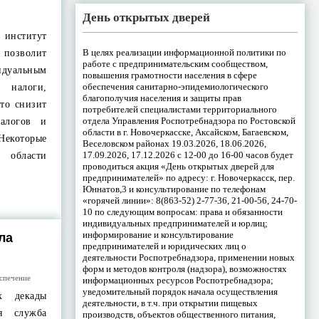
День открытых дверей
 институт
В целях реализации информационной политики по
й позволит
работе с предпринимательским сообществом,
дуальным
повышения грамотности населения в сфере
обеспечения санитарно-эпидемиологического
 налоги,
благополучия населения и защиты прав
то снизит
потребителей специалистами территориального
отдела Управления Роспотребнадзора по Ростовской
алогов и
области в г. Новочеркасске, Аксайском, Багаевском,
екоторые
Веселовском районах 19.03.2026, 18.06.2026,
17.09.2026, 17.12.2026 с 12-00 до 16-00 часов будет
 области
проводиться акция «День открытых дверей для
предпринимателей» по адресу: г. Новочеркасск, пер.
Юннатов,3 и консультирование по телефонам
«горячей линии»: 8(863-52) 2-77-36, 21-00-56, 24-70-
10 по следующим вопросам: права и обязанности
индивидуальных предпринимателей и юрлиц;
информирование и консультирование
ла
предпринимателей и юридических лиц о
деятельности Роспотребнадзора, применении новых
форм и методов контроля (надзора), возможностях
спечение
информационных ресурсов Роспотребнадзора;
уведомительный порядок начала осуществления
х декады
деятельности, в т.ч. при открытии пищевых
я служба
производств, объектов общественного питания,