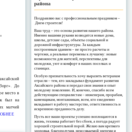
района
Поздравляю вас с профессиональным праздником –
Днем строителя!
Ваш труд – это основа развития нашего района.
Именно вашими руками возводятся новые дома,
ти
школы, детские сады, объекты социальной и
дорожной инфраструктуры. За каждым
построенным зданием – не просто расчеты и
чертежи, а реальные перемены к лучшему: новые
возможности для жителей, перспективы для
молодежи, уют и комфорт в наших поселках и
станицах.
Особую признательность хочу выразить ветеранам
аксайский
отрасли – тем, кто закладывал фундамент развития
Аксайского района и передал свои знания и опыт
Зорг». До
молодому поколению. И, конечно, спасибо всем
ое место в
действующим специалистам – инженерам, прорабам,
каменщикам, монтажникам, всем, кто ежедневно
ик был на
вкладывает в работу мастерство, ответственность и
их матчей
искреннюю преданность делу.
ОБНЕЕ
Пусть все ваши проекты успешно воплощаются в
жизнь, техника работает без сбоев, а погода радует
хорошей строительной порой. Желаю вам крепкого
здоровья, благополучия, неиссякаемой энергии и