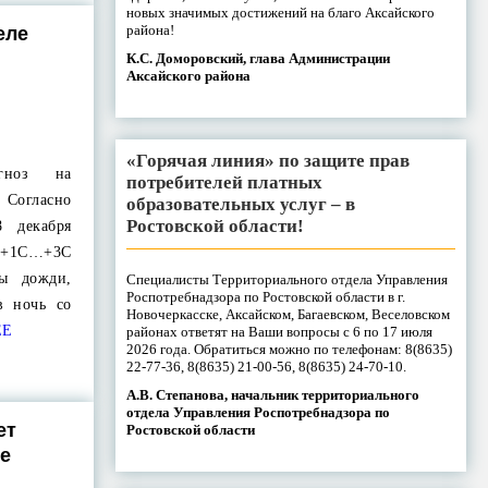
новых значимых достижений на благо Аксайского
района!
еле
К.С. Доморовский, глава Администрации
Аксайского района
«Горячая линия» по защите прав
огноз на
потребителей платных
Согласно
образовательных услуг – в
Ростовской области!
 декабря
+1С…+3С
ы дожди,
Специалисты Территориального отдела Управления
Роспотребнадзора по Ростовской области в г.
в ночь со
Новочеркасске, Аксайском, Багаевском, Веселовском
ЕЕ
районах ответят на Ваши вопросы с 6 по 17 июля
2026 года. Обратиться можно по телефонам: 8(8635)
22-77-36, 8(8635) 21-00-56, 8(8635) 24-70-10.
А.В. Степанова, начальник территориального
отдела Управления Роспотребнадзора по
ет
Ростовской области
ке