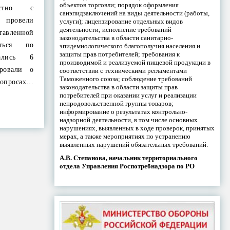
объектов торговли; порядок оформления
естно с
санэпидзаключений на виды деятельности (работы,
 провели
услуги); лицензирование отдельных видов
деятельности; исполнение требований
авленной
законодательства в области санитарно-
аться по
эпидемиологического благополучия населения и
защиты прав потребителей; требования к
вались 6
производимой и реализуемой пищевой продукции в
ровали о
соответствии с техническими регламентами
Таможенного союза; соблюдение требований
просах…
законодательства в области защиты прав
потребителей при оказании услуг и реализации
непродовольственной группы товаров;
информирование о результатах контрольно-
надзорной деятельности, в том числе основных
нарушениях, выявленных в ходе проверок, принятых
мерах, а также мероприятиях по устранению
выявленных нарушений обязательных требований.
А.В. Степанова, начальник территориального
отдела Управления Роспотребнадзора по РО