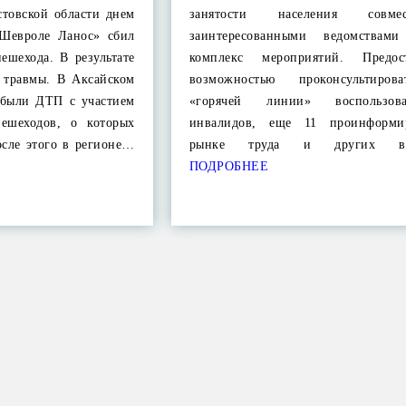
стовской области днем
занятости населения совм
«Шевроле Ланос» сбил
заинтересованными ведомствами
ешехода. В результате
комплекс мероприятий. Предост
 травмы. В Аксайском
возможностью проконсультиров
 были ДТП с участием
«горячей линии» воспользо
пешеходов, о которых
инвалидов, еще 11 проинформи
осле этого в регионе…
рынке труда и других во
ПОДРОБНЕЕ