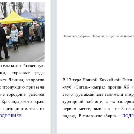
Новость в рубрике:
Новости
,
Спортивные новос
льскохозяйственную
ции, торговые ряды
екте Ленина, напротив
В 12 туре Ночной Хоккейной Лиги 
ою продукцию привезли
клуб «Сигма» сыграл против ХК «
 из городов и районов
этого тура аксайчане занимали втор
 Краснодарского края.
турнирной таблице, а их соперн
л предприниматель из
первом месте, выиграв все 8 сво
ОДРОБНЕЕ
подряд. В том числе «Зорг»…
ПОДР