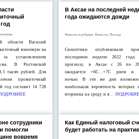
ласти
В Аксае на последней нед
житочный
года ожидаются дожди
 год
ономика
Новость в рубрике:
Новости
,
Погода
кой области Василий
ожиточный минимум на
Синоптики опубликовали пр
за установлением
последнюю неделю 2022 года. 
мума. В Ростовской
прогнозу, в Аксае с 26 по 28
3,5 тысяч рублей. Для
ожидается +6С…+7С днем и 
селения прожиточный
ночью. В эти же дни возможн
 год составит 14 728
наибольшая вероятность которых 
ПОДРОБНЕЕ
вторника на среду и в…
ПОДРОБН
оне сотрудники
Как Единый налоговый сч
и помогли
будет работать на практи
щине вовремя