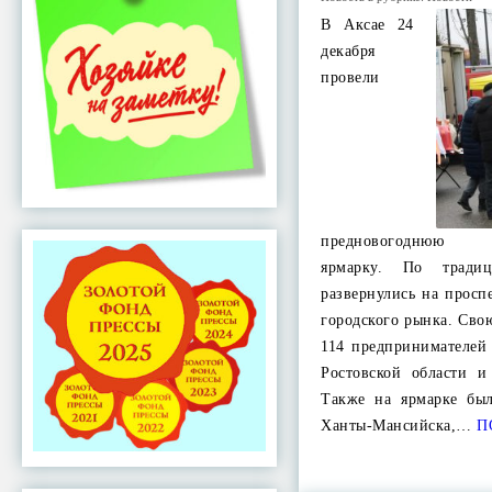
В Аксае 24
декабря
провели
предновогоднюю се
ярмарку. По тради
развернулись на просп
городского рынка. Св
114 предпринимателей
Ростовской области и
Также на ярмарке бы
Ханты-Мансийска,…
П