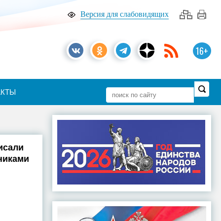
Версия для слабовидящих
16+
АКТЫ
исали
никами