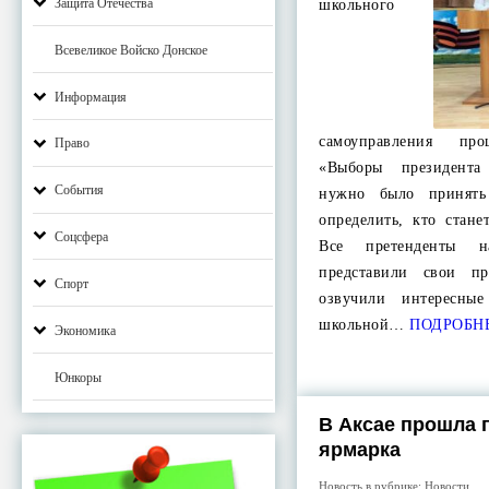
Защита Отечества
школьного
Всевеликое Войско Донское
Информация
самоуправления пр
Право
«Выборы президент
События
нужно было принять
определить, кто стан
Соцсфера
Все претенденты н
представили свои п
Спорт
озвучили интересны
школьной…
ПОДРОБН
Экономика
Юнкоры
В Аксае прошла 
ярмарка
Новость в рубрике:
Новости