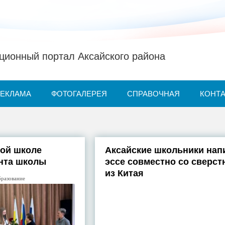
ионный портал Аксайского района
РЕКЛАМА
ФОТОГАЛЕРЕЯ
СПРАВОЧНАЯ
КОНТ
рой школе
Аксайские школьники нап
нта школы
эссе совместно со сверст
из Китая
разование