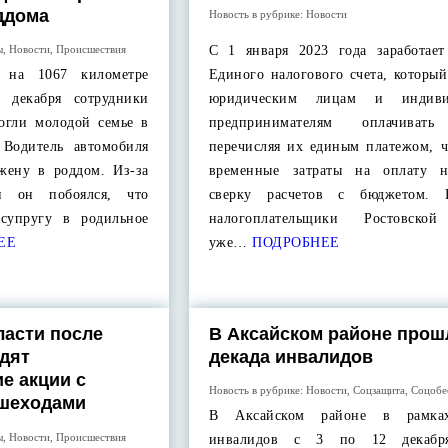
ддома
Новость в рубрике:
Новости
ы
,
Новости
,
Происшествия
С 1 января 2023 года заработает
 на 1067 километре
Единого налогового счета, которы
 декабря сотрудники
юридическим лицам и индиви
огли молодой семье в
предпринимателям оплачивать
 Водитель автомобиля
перечисляя их единым платежом, ч
жену в роддом. Из-за
временные затраты на оплату н
ги он побоялся, что
сверку расчетов с бюджетом. Н
 супругу в родильное
налогоплательщики Ростовской
ЕЕ
уже…
ПОДРОБНЕЕ
ласти после
В Аксайском районе прош
дят
декада инвалидов
е акции с
Новость в рубрике:
Новости
,
Соцзащита
,
Соцобе
ешеходами
В Аксайском районе в рамка
ы
,
Новости
,
Происшествия
инвалидов с 3 по 12 декабр