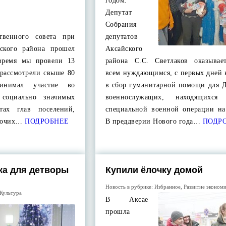
годом.
Депутат
Собрания
твенного совета при
депутатов
ского района прошел
Аксайского
 время мы провели 13
района С.С. Светлаков оказыва
 рассмотрели свыше 80
всем нуждающимся, с первых дней 
ринимал участие во
в сбор гуманитарной помощи для Д
 социально значимых
военнослужащих, находящихс
тах глав поселений,
специальной военной операции на
бочих…
ПОДРОБНЕЕ
В преддверии Нового года…
ПОДР
ка для детворы
Купили ёлочку домой
Новость в рубрике:
Избранное
,
Развитие эконом
Культура
В Аксае
прошла