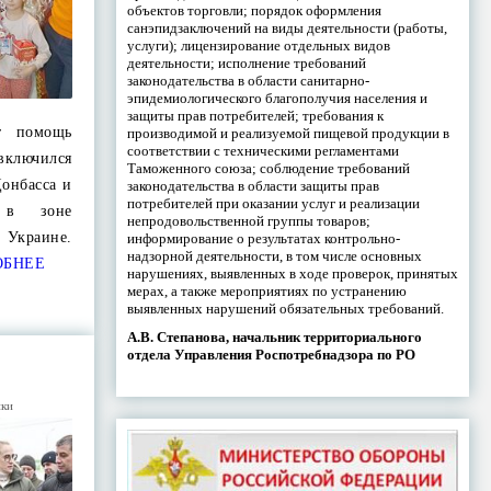
объектов торговли; порядок оформления
санэпидзаключений на виды деятельности (работы,
услуги); лицензирование отдельных видов
деятельности; исполнение требований
законодательства в области санитарно-
эпидемиологического благополучия населения и
защиты прав потребителей; требования к
ет помощь
производимой и реализуемой пищевой продукции в
соответствии с техническими регламентами
включился
Таможенного союза; соблюдение требований
онбасса и
законодательства в области защиты прав
потребителей при оказании услуг и реализации
я в зоне
непродовольственной группы товаров;
 Украине.
информирование о результатах контрольно-
надзорной деятельности, в том числе основных
ОБНЕЕ
нарушениях, выявленных в ходе проверок, принятых
мерах, а также мероприятиях по устранению
выявленных нарушений обязательных требований.
А.В. Степанова, начальник территориального
отдела Управления Роспотребнадзора по РО
ики