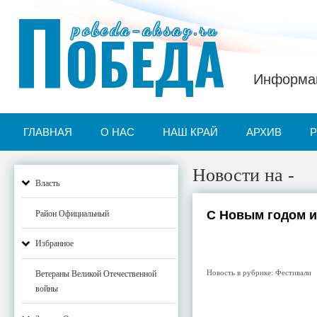
П
pobeda-aksay.ru
ОБЕДА
Информац
ГЛАВНАЯ
О НАС
НАШ КРАЙ
АРХИВ
Новости на -
Власть
С Новым годом и
Район Официальный
Избранное
Новость в рубрике:
Фестивали
Ветераны Великой Отечественной
войны