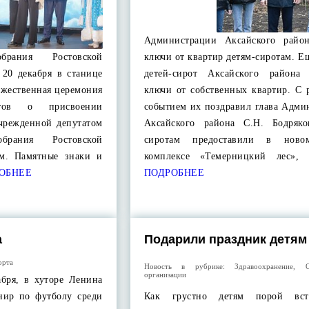
Администрации Аксайского райо
обрания Ростовской
ключи от квартир детям-сиротам. Е
 20 декабря в станице
детей-сирот Аксайского района
ржественная церемония
ключи от собственных квартир. С 
атов о присвоении
событием их поздравил глава Адми
чрежденной депутатом
Аксайского района С.Н. Бодряк
обрания Ростовской
сиротам предоставили в нов
ым. Памятные знаки и
комплексе «Темерницкий лес», 
ОБНЕЕ
ПОДРОБНЕЕ
а
Подарили праздник детям
орта
Новость в рубрике:
Здравоохранение
,
организации
абря, в хуторе Ленина
нир по футболу среди
Как грустно детям порой вст