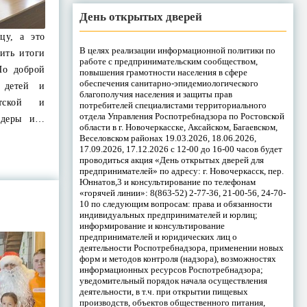
День открытых дверей
цу, а это
В целях реализации информационной политики по
дить итоги
работе с предпринимательским сообществом,
По доброй
повышения грамотности населения в сфере
обеспечения санитарно-эпидемиологического
 детей и
благополучия населения и защиты прав
тской и
потребителей специалистами территориального
отдела Управления Роспотребнадзора по Ростовской
идеры и…
области в г. Новочеркасске, Аксайском, Багаевском,
Веселовском районах 19.03.2026, 18.06.2026,
17.09.2026, 17.12.2026 с 12-00 до 16-00 часов будет
проводиться акция «День открытых дверей для
предпринимателей» по адресу: г. Новочеркасск, пер.
Юннатов,3 и консультирование по телефонам
«горячей линии»: 8(863-52) 2-77-36, 21-00-56, 24-70-
10 по следующим вопросам: права и обязанности
индивидуальных предпринимателей и юрлиц;
информирование и консультирование
предпринимателей и юридических лиц о
деятельности Роспотребнадзора, применении новых
форм и методов контроля (надзора), возможностях
информационных ресурсов Роспотребнадзора;
уведомительный порядок начала осуществления
деятельности, в т.ч. при открытии пищевых
производств, объектов общественного питания,