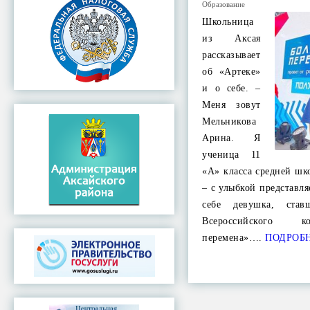
Образование
Школьница
из Аксая
рассказывает
об «Артеке»
и о себе. –
Меня зовут
Мельникова
Арина. Я
ученица 11
«А» класса средней шк
– с улыбкой представля
себе девушка, став
Всероссийского к
перемена»….
ПОДРОБ