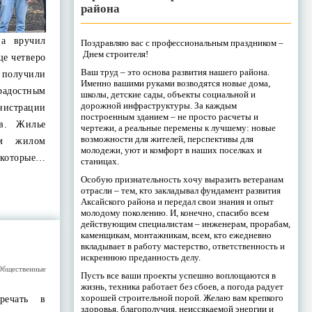
района
на вручил
Поздравляю вас с профессиональным праздником –
Днем строителя!
ще четверо
Ваш труд – это основа развития нашего района.
 получили
Именно вашими руками возводятся новые дома,
радостным
школы, детские сады, объекты социальной и
дорожной инфраструктуры. За каждым
нистрации
построенным зданием – не просто расчеты и
ов. Жилье
чертежи, а реальные перемены к лучшему: новые
возможности для жителей, перспективы для
ом жилом
молодежи, уют и комфорт в наших поселках и
которые…
станицах.
Особую признательность хочу выразить ветеранам
отрасли – тем, кто закладывал фундамент развития
Аксайского района и передал свои знания и опыт
молодому поколению. И, конечно, спасибо всем
действующим специалистам – инженерам, прорабам,
каменщикам, монтажникам, всем, кто ежедневно
вкладывает в работу мастерство, ответственность и
искреннюю преданность делу.
Общественные
Пусть все ваши проекты успешно воплощаются в
жизнь, техника работает без сбоев, а погода радует
хорошей строительной порой. Желаю вам крепкого
речать в
здоровья, благополучия, неиссякаемой энергии и