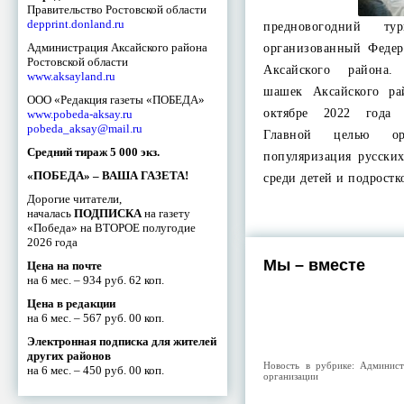
Правительство Ростовской области
depprint.donland.ru
предновогодний т
Администрация Аксайского района
организованный Феде
Ростовской области
Аксайского района.
www.aksayland.ru
шашек Аксайского ра
ООО «Редакция газеты «ПОБЕДА»
октябре 2022 года 
www.pobeda-aksay.ru
pobeda_aksay@mail.ru
Главной целью орг
Средний тираж 5 000 экз.
популяризация русски
«ПОБЕДА» – ВАША ГАЗЕТА!
среди детей и подрост
Дорогие читатели,
началась
ПОДПИСКА
на газету
«Победа» на ВТОРОЕ полугодие
2026 года
Мы – вместе
Цена на почте
на 6 мес. – 934 руб. 62 коп.
Цена в редакции
на 6 мес. – 567 руб. 00 коп.
Электронная подписка для жителей
других районов
Новость в рубрике:
Админист
на 6 мес. – 450 руб. 00 коп.
организации