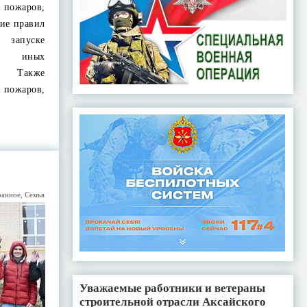
 пожаров,
ие правил
 запуске
и иных
. Также
пожаров,
ранное
,
Семья
Уважаемые работники и ветераны
строительной отрасли Аксайского