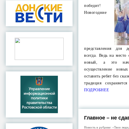
победит!
Новогодние
представления для д
всегда. Ведь на место
новый, а это нач
осуществление нов
оставить ребят без ска
традиция сохраняетс
ПОДРОБНЕЕ
Главное – не сда
Новость в рубрике:
«Твои люди,