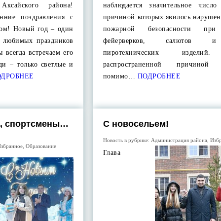
Аксайского района!
наблюдается значительное число
нние поздравления с
причиной которых явилось нарушен
ом! Новый год – один
пожарной безопасности при
и любимых праздников
фейерверков, салютов 
ы всегда встречаем его
пиротехнических изделий
ди – только светлые и
распространенной причиной 
ДРОБНЕЕ
помимо…
ПОДРОБНЕЕ
ы, спортсмены…
С новосельем!
Новость в рубрике:
Администрация района
,
Изб
збранное
,
Образование
Глава