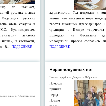
урнир по шашкам,
рацией русских шашек
журналистов. Год подходит к кон
 Федерация русских
значит, что наступила пора подво
йона была создана в
работы школьных пресс-центров. 
К.С. Кушназаровым.
традиции в Центре творчества
анизации является
молодежи на Фестиваль де
х шашек, в частности,
молодежной прессы собрались л
ков. В…
ПОДРОБНЕЕ
ПОДРОБНЕЕ
Неравнодушных нет
Новость в рубрике:
Депутаты
,
Избранное
Помощь
пришла
перед
рация района
,
Общественные
Новым