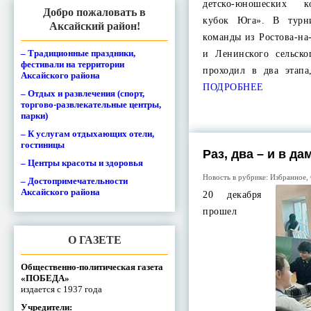
детско-юношеских 
Добро пожаловать в
кубок Юга». В турн
Аксайский район!
команды из Ростова-на
– Традиционные праздники,
и Ленинского сельско
фестивали на территории
проходил в два этап
Аксайского района
ПОДРОБНЕЕ
– Отдых и развлечения (спорт,
торгово-развлекательные центры,
парки)
– К услугам отдыхающих отели,
гостиницы
Раз, два – и в да
– Центры красоты и здоровья
Новость в рубрике:
Избранное
,
– Достопримечательности
Аксайского района
20 декабря
прошел
О ГАЗЕТЕ
Общественно-политическая газета
«ПОБЕДА»
издается с 1937 года
Учредители: