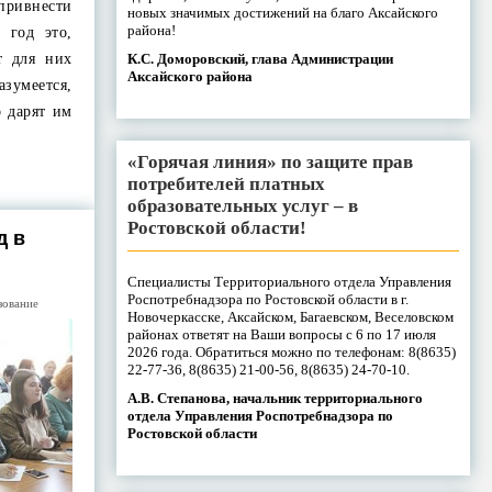
привнести
новых значимых достижений на благо Аксайского
района!
 год это,
К.С. Доморовский, глава Администрации
т для них
Аксайского района
азумеется,
 дарят им
«Горячая линия» по защите прав
потребителей платных
образовательных услуг – в
Ростовской области!
д в
Специалисты Территориального отдела Управления
Роспотребнадзора по Ростовской области в г.
зование
Новочеркасске, Аксайском, Багаевском, Веселовском
районах ответят на Ваши вопросы с 6 по 17 июля
2026 года. Обратиться можно по телефонам: 8(8635)
22-77-36, 8(8635) 21-00-56, 8(8635) 24-70-10.
А.В. Степанова, начальник территориального
отдела Управления Роспотребнадзора по
Ростовской области