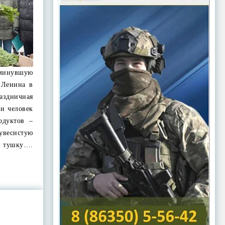
минувшую
е Ленина в
здничная
ни человек
одуктов –
увесистую
ю тушку….