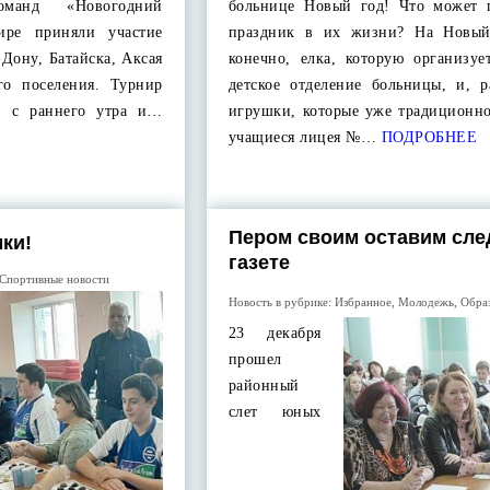
команд «Новогодний
больнице Новый год! Что может 
ире приняли участие
праздник в их жизни? На Новый
-Дону, Батайска, Аксая
конечно, елка, которую организуе
го поселения. Турнир
детское отделение больницы, и, р
а, с раннего утра и…
игрушки, которые уже традиционно
учащиеся лицея №…
ПОДРОБНЕЕ
Пером своим оставим сле
мки!
газете
Спортивные новости
Новость в рубрике:
Избранное
,
Молодежь
,
Обра
23 декабря
прошел
районный
слет юных