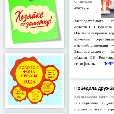
стипендии
депутата
Законодательного с
области С.В. Рожкова.
Ольгинской прошла то
вручения сертифик
именной стипендии, у
Законодательного С
области С.В. Рожков
сертификаты о…
ПОДР
Победила дружб
Новость в рубрике:
Развитие сп
В воскресенье, 25 дек
прошел областной тур