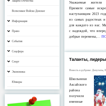
Защита Отечества
Уважаемые жители 
Примите самые искре
Всевеликое Войско Донское
наступающим 2023 год
из самых радостных 
Информация
для каждого из нас. М
с надеждой, что впере
Право
добрые перемены,…
ПО
События
Соцсфера
Таланты, лидер
Спорт
Новость в рубрике:
Депутаты
,
И
Экономика
Школьники
Юнкоры
Аксайского
района
получили
именные