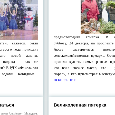
предновогодняя ярмарка. В 
етей, кажется, были
субботу, 24 декабря, на проспект
 старого года приходит
Аксае развернулась предпра
ало новой жизни,
сельскохозяйственная ярмарка. Сот
ых надежд – как же
пришли купить самых разных пр
зки? В РДК «Факел» эта
кто взял свежее масло, кто – 
я годами. Ковидные…
форель, а кто присмотрел мясисту
ПОДРОБНЕЕ
ваться
Великолепная пятерка
 земля Аксайская»
,
Молодежь
,