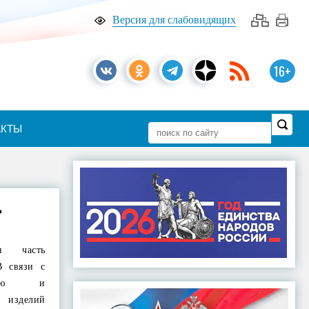
Версия для слабовидящих
16+
АКТЫ
ь
я часть
В связи с
остью и
 изделий