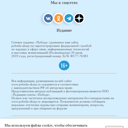
Мы в соцсетях
Издание
Сетевое издание «Победа» (доменное имя сайта
pobeda-aksay.ru) зарегистрировано федеральной службой
по надзору в сфере связи, информационных технологий
и массовых коммуникаций (Роскомнадзор) 26 июля
2019 года, регистрационный номер Эл № ФС77-76383
16+
Вся информация, размещенная на веб-сайте
www.pobeda-aksay.ru охраняется в соответствии
с законодательством РФ об авторском праве.
Представителем авторов публикаций и фотоматериалов является ООО
«Редакция газеты «Победа».
Полное или частичное воспроизведение материалов без гиперрассылки на
www.pobeda-aksay.ru запрещается. Пользователи должны соблюдать
морально-этические нормы при отправке комментариев, вопросов,
предложений и при общении на форуме
ПОБЕДА © 2010-2026
Мы используем файлы cookie, чтобы обеспечивать