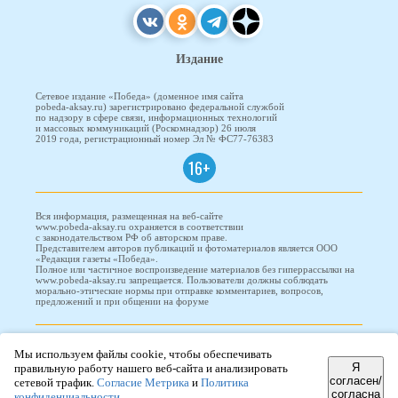
Издание
Сетевое издание «Победа» (доменное имя сайта
pobeda-aksay.ru) зарегистрировано федеральной службой
по надзору в сфере связи, информационных технологий
и массовых коммуникаций (Роскомнадзор) 26 июля
2019 года, регистрационный номер Эл № ФС77-76383
16+
Вся информация, размещенная на веб-сайте
www.pobeda-aksay.ru охраняется в соответствии
с законодательством РФ об авторском праве.
Представителем авторов публикаций и фотоматериалов является ООО
«Редакция газеты «Победа».
Полное или частичное воспроизведение материалов без гиперрассылки на
www.pobeda-aksay.ru запрещается. Пользователи должны соблюдать
морально-этические нормы при отправке комментариев, вопросов,
предложений и при общении на форуме
ПОБЕДА © 2010-2026
Мы используем файлы cookie, чтобы обеспечивать
Я
правильную работу нашего веб-сайта и анализировать
согласен/
сетевой трафик.
Согласие Метрика
и
Политика
согласна
Редизайн и доработка сайта -
ООО "Проводник"
конфиденциальности