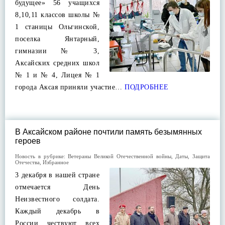
будущее» 56 учащихся
8,10,11 классов школы №
1 станицы Ольгинской,
поселка Янтарный,
гимназии № 3,
Аксайских средних школ
№ 1 и № 4, Лицея № 1
города Аксая приняли участие…
ПОДРОБНЕЕ
В Аксайском районе почтили память безымянных
героев
Новость в рубрике:
Ветераны Великой Отечественной войны
,
Даты
,
Защита
Отечества
,
Избранное
3 декабря в нашей стране
отмечается День
Неизвестного солдата.
Каждый декабрь в
России чествуют всех