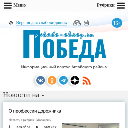
Меню
Рубрики
П
16+
Версия для слабовидящих
pobeda-aksay.ru
ОБЕДА
Информационный портал Аксайского района
Новости на -
О профессии дорожника
Новость в рубрике:
Молодежь
1 декабря в рамках