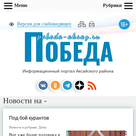
Меню
Рубрики
П
16+
Версия для слабовидящих
pobeda-aksay.ru
ОБЕДА
Информационный портал Аксайского района
Новости на -
Под бой курантов
Новость в рубрике:
Даты
Вот уже более полувека в