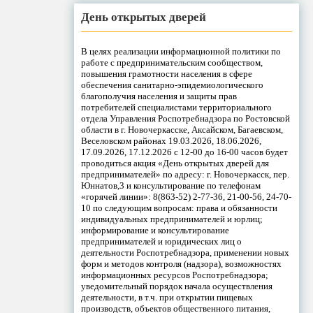
День открытых дверей
В целях реализации информационной политики по
работе с предпринимательским сообществом,
повышения грамотности населения в сфере
обеспечения санитарно-эпидемиологического
благополучия населения и защиты прав
потребителей специалистами территориального
отдела Управления Роспотребнадзора по Ростовской
области в г. Новочеркасске, Аксайском, Багаевском,
Веселовском районах 19.03.2026, 18.06.2026,
17.09.2026, 17.12.2026 с 12-00 до 16-00 часов будет
проводиться акция «День открытых дверей для
предпринимателей» по адресу: г. Новочеркасск, пер.
Юннатов,3 и консультирование по телефонам
«горячей линии»: 8(863-52) 2-77-36, 21-00-56, 24-70-
10 по следующим вопросам: права и обязанности
индивидуальных предпринимателей и юрлиц;
информирование и консультирование
предпринимателей и юридических лиц о
деятельности Роспотребнадзора, применении новых
форм и методов контроля (надзора), возможностях
информационных ресурсов Роспотребнадзора;
уведомительный порядок начала осуществления
деятельности, в т.ч. при открытии пищевых
производств, объектов общественного питания,