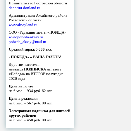
Правительство Ростовской области
depprint.donland.ru
Администрация Аксайского района
Ростовской области
www.aksayland.ru
ООО «Редакция газеты «ПОБЕДА»
www.pobeda-aksay.ru
pobeda_aksay@mail.ru
Средний тираж 5 000 экз.
«ПОБЕДА» – ВАША ГАЗЕТА!
Дорогие читатели,
началась
ПОДПИСКА
на газету
«Победа» на ВТОРОЕ полугодие
2026 года
Цена на почте
на 6 мес. – 934 руб. 62 коп.
Цена в редакции
на 6 мес. – 567 руб. 00 коп.
Электронная подписка для жителей
других районов
на 6 мес. – 450 руб. 00 коп.