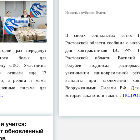
Новость в рубрике:
Власть
В своих социальных сетях Гу
Ростовской области сообщил о нов
торой раз передадут
для контрактников ВС РФ. Гу
льного белья для
Ростовской области Василий
ону СВО. Участницы
Голубев подписал распоряж
а» отшили еще 13
увеличении единовременной рег
ого, а ребята и мамы
выплаты при заключении кон
ушевные письма для
Вооруженными Силами РФ. Для 
ЕЕ
которые заключили такой…
ПОДРО
 и учится:
ет обновленный
ов