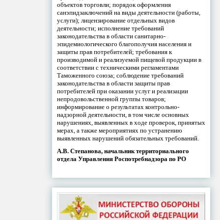
объектов торговли; порядок оформления
санэпидзаключений на виды деятельности (работы,
услуги); лицензирование отдельных видов
деятельности; исполнение требований
законодательства в области санитарно-
эпидемиологического благополучия населения и
защиты прав потребителей; требования к
производимой и реализуемой пищевой продукции в
соответствии с техническими регламентами
Таможенного союза; соблюдение требований
законодательства в области защиты прав
потребителей при оказании услуг и реализации
непродовольственной группы товаров;
информирование о результатах контрольно-
надзорной деятельности, в том числе основных
нарушениях, выявленных в ходе проверок, принятых
мерах, а также мероприятиях по устранению
выявленных нарушений обязательных требований.
А.В. Степанова, начальник территориального
отдела Управления Роспотребнадзора по РО