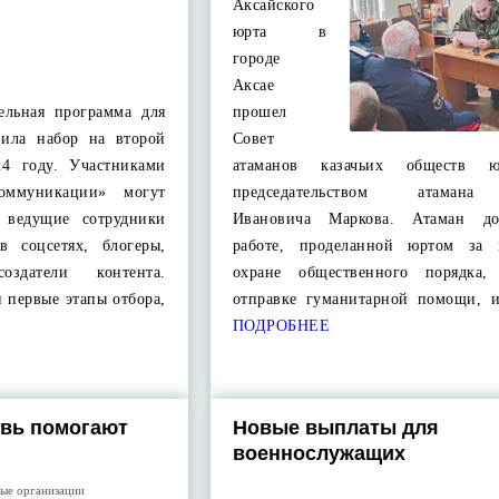
Аксайского
юрта в
городе
Аксае
тельная программа для
прошел
вила набор на второй
Совет
24 году. Участниками
атаманов казачьих обществ 
коммуникации» могут
председательством атамана
и ведущие сотрудники
Ивановича Маркова. Атаман д
в соцсетях, блогеры,
работе, проделанной юртом за 
оздатели контента.
охране общественного порядка,
и первые этапы отбора,
отправке гуманитарной помощи, 
ПОДРОБНЕЕ
овь помогают
Новые выплаты для
военнослужащих
ые организации