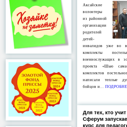
Аксайские
волонтеры
из районной
организации
родителей
детей-
инвалидов уже во в
комплекты посте
военнослужащих в з
проекта «Шью сам
комплектов постельн
написали теплые д
бойцов и…
ПОДРОБН
Для тех, кто учит
Сферум запуска
курс для педагог