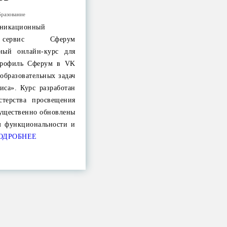
разование
никационный
й сервис Сферум
тный онлайн-курс для
профиль Сферум в VK
образовательных задач
иса». Курс разработан
терства просвещения
существенно обновлены
м функциональности и
ОДРОБНЕЕ