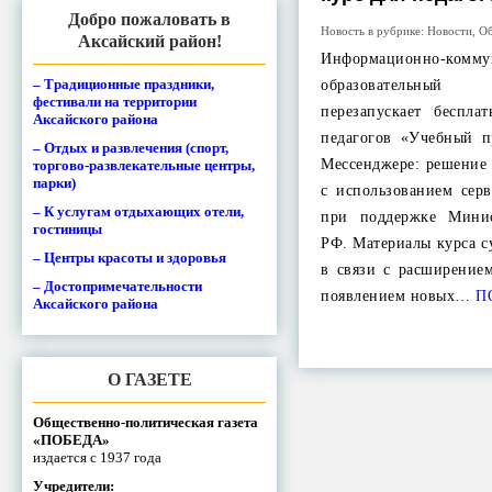
Добро пожаловать в
Новость в рубрике:
Новости
,
Об
Аксайский район!
Информационно-комму
– Традиционные праздники,
образовательны
фестивали на территории
перезапускает беспла
Аксайского района
педагогов «Учебный 
– Отдых и развлечения (спорт,
Мессенджере: решение 
торгово-развлекательные центры,
парки)
с использованием серв
– К услугам отдыхающих отели,
при поддержке Минис
гостиницы
РФ. Материалы курса 
– Центры красоты и здоровья
в связи с расширение
– Достопримечательности
появлением новых…
П
Аксайского района
О ГАЗЕТЕ
Общественно-политическая газета
«ПОБЕДА»
издается с 1937 года
Учредители: