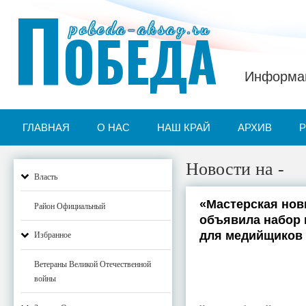
П
pobeda-aksay.ru
ОБЕДА
Информац
ГЛАВНАЯ
О НАС
НАШ КРАЙ
АРХИВ
Новости на -
Власть
«Мастерская нов
Район Официальный
объявила набор 
для медийщиков
Избранное
Ветераны Великой Отечественной
войны