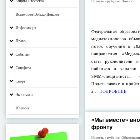
Защита Отечества
Новость в рубрике:
Новости
Всевеликое Войско Донское
Информация
Федеральная образова
медиатехнологов объя
Право
поток обучения в 20
направления «Медиа
События
стать руководители 
Соцсфера
пабликов и каналов 
SMM-специалисты, с
Спорт
Подать заявку и пройт
а…
ПОДРОБНЕЕ
Экономика
Юнкоры
«Мы вместе» вн
фронту
Новость в рубрике:
Общественн