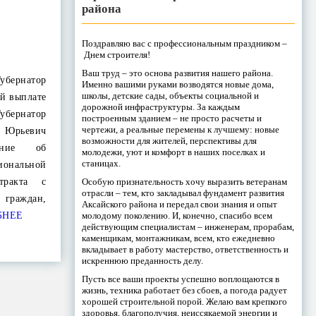
района
Поздравляю вас с профессиональным праздником –
Днем строителя!
Ваш труд – это основа развития нашего района.
бернатор
Именно вашими руками возводятся новые дома,
школы, детские сады, объекты социальной и
ой выплате
дорожной инфраструктуры. За каждым
бернатор
построенным зданием – не просто расчеты и
чертежи, а реальные перемены к лучшему: новые
 Юрьевич
возможности для жителей, перспективы для
ение об
молодежи, уют и комфорт в наших поселках и
станицах.
иональной
Особую признательность хочу выразить ветеранам
тракта с
отрасли – тем, кто закладывал фундамент развития
граждан,
Аксайского района и передал свои знания и опыт
молодому поколению. И, конечно, спасибо всем
БНЕЕ
действующим специалистам – инженерам, прорабам,
каменщикам, монтажникам, всем, кто ежедневно
вкладывает в работу мастерство, ответственность и
искреннюю преданность делу.
Пусть все ваши проекты успешно воплощаются в
жизнь, техника работает без сбоев, а погода радует
хорошей строительной порой. Желаю вам крепкого
здоровья, благополучия, неиссякаемой энергии и