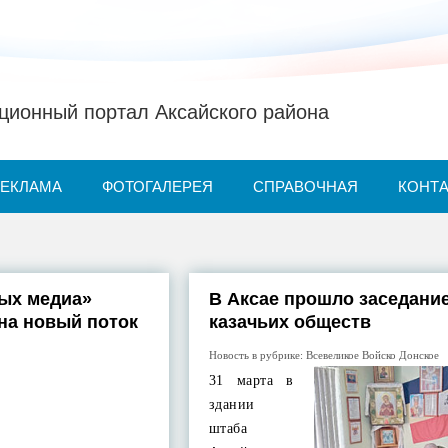
ионный портал Аксайского района
РЕКЛАМА
ФОТОГАЛЕРЕЯ
СПРАВОЧНАЯ
КОНТ
ых медиа»
В Аксае прошло заседани
на новый поток
казачьих обществ
Новость в рубрике:
Всевеликое Войско Донское
31 марта в
здании
штаба