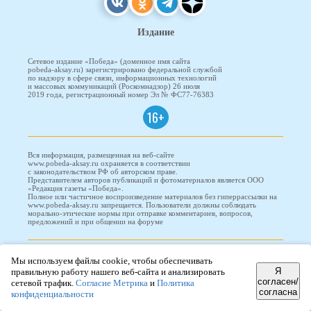
Издание
Сетевое издание «Победа» (доменное имя сайта
pobeda-aksay.ru) зарегистрировано федеральной службой
по надзору в сфере связи, информационных технологий
и массовых коммуникаций (Роскомнадзор) 26 июля
2019 года, регистрационный номер Эл № ФС77-76383
16+
Вся информация, размещенная на веб-сайте
www.pobeda-aksay.ru охраняется в соответствии
с законодательством РФ об авторском праве.
Представителем авторов публикаций и фотоматериалов является ООО
«Редакция газеты «Победа».
Полное или частичное воспроизведение материалов без гиперрассылки на
www.pobeda-aksay.ru запрещается. Пользователи должны соблюдать
морально-этические нормы при отправке комментариев, вопросов,
предложений и при общении на форуме
ПОБЕДА © 2010-2026
Мы используем файлы cookie, чтобы обеспечивать
Я
правильную работу нашего веб-сайта и анализировать
согласен/
сетевой трафик.
Согласие Метрика
и
Политика
согласна
конфиденциальности
Редизайн и доработка сайта -
ООО "Проводник"