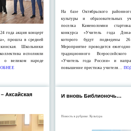
На базе Октябрьского районног
культуры и образовательных уч
поселка Каменоломни стартов
024 года акция концерт
конкурса «Учитель года Дона
да», прошла в средней
которого будут подведены 26
кинская. Школьники
Мероприятие проводится ежегодно
 коллектива исполняли
традиционного Всероссийского 
ни о великом народе
«Учитель года России» и напра
ОБНЕЕ
повышение престижа учителя…
ПО
 – Аксайская
И вновь Библионочь…
Новость в рубрике:
Культура