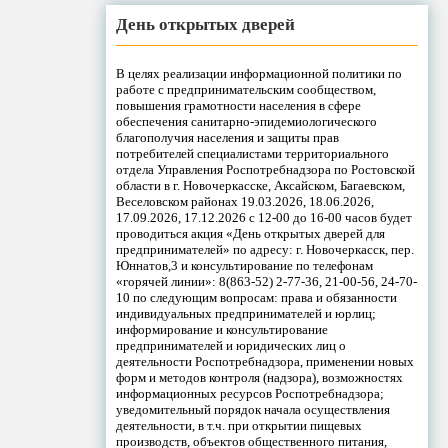
День открытых дверей
В целях реализации информационной политики по
работе с предпринимательским сообществом,
повышения грамотности населения в сфере
обеспечения санитарно-эпидемиологического
благополучия населения и защиты прав
потребителей специалистами территориального
отдела Управления Роспотребнадзора по Ростовской
области в г. Новочеркасске, Аксайском, Багаевском,
Веселовском районах 19.03.2026, 18.06.2026,
17.09.2026, 17.12.2026 с 12-00 до 16-00 часов будет
проводиться акция «День открытых дверей для
предпринимателей» по адресу: г. Новочеркасск, пер.
Юннатов,3 и консультирование по телефонам
«горячей линии»: 8(863-52) 2-77-36, 21-00-56, 24-70-
10 по следующим вопросам: права и обязанности
индивидуальных предпринимателей и юрлиц;
информирование и консультирование
предпринимателей и юридических лиц о
деятельности Роспотребнадзора, применении новых
форм и методов контроля (надзора), возможностях
информационных ресурсов Роспотребнадзора;
уведомительный порядок начала осуществления
деятельности, в т.ч. при открытии пищевых
производств, объектов общественного питания,