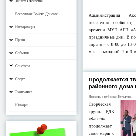
Защита Отечества
Всевеликое Войско Донское
Администрация Акс
поселения сообщает,
Информация
времени МУП АГП «Ак
праздничные дни. В по
Право
апреля – с 8-00 до 13-0
мая – выходной. 2 и 3 
События
Соцсфера
Продолжается т
Спорт
районного Дома 
Экономика
Новость в рубрике:
Культура
Творческая
Юнкоры
группа РДК
«Факел»
продолжает
свой марш с