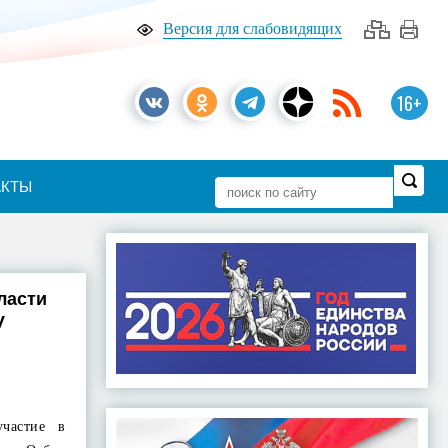
Версия для слабовидящих
16+
АКТЫ
ласти
V
частие в