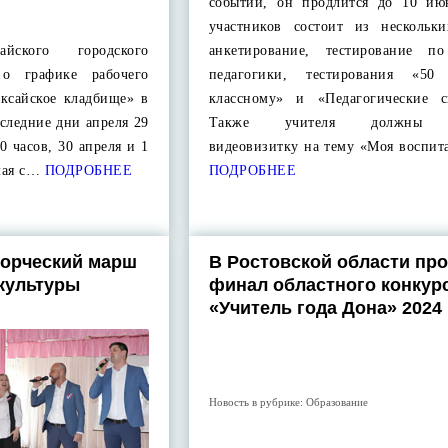
событии, он продлится до 10 ию
участников состоит из нескольки
айского городского
анкетирование, тестирование п
 о графике рабочего
педагогики, тестирования «50 
сайское кладбище» в
классному» и «Педагогические с
следние дни апреля 29
Также учителя должны з
0 часов, 30 апреля и 1
видеовизитку на тему «Моя воспит
мая с…
ПОДРОБНЕЕ
ПОДРОБНЕЕ
ворческий марш
В Ростовской области пр
культуры
финал областного конкур
«Учитель года Дона» 2024
Новость в рубрике:
Образование