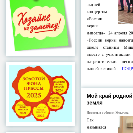
акцией-
концертом
«России
верны
навсегда». 24 апреля 2
«России верны навсег
школе станицы Миш
вместе с участниками
патриотические пес
нашей великой…
ПОДР
Мой край родной
земля
Новость в рубрике:
Культура
Так
назывался