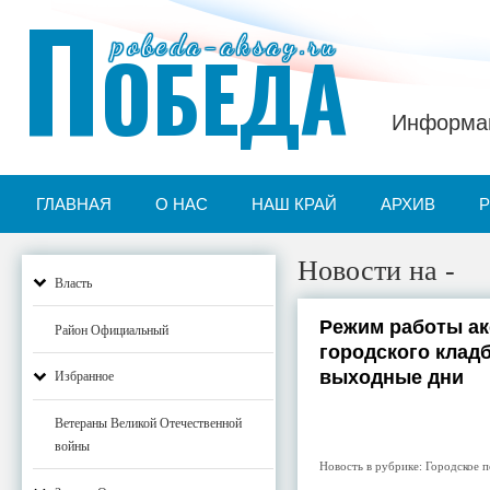
П
pobeda-aksay.ru
ОБЕДА
Информац
ГЛАВНАЯ
О НАС
НАШ КРАЙ
АРХИВ
Новости на -
Власть
Режим работы ак
Район Официальный
городского клад
выходные дни
Избранное
Ветераны Великой Отечественной
войны
Новость в рубрике:
Городское п