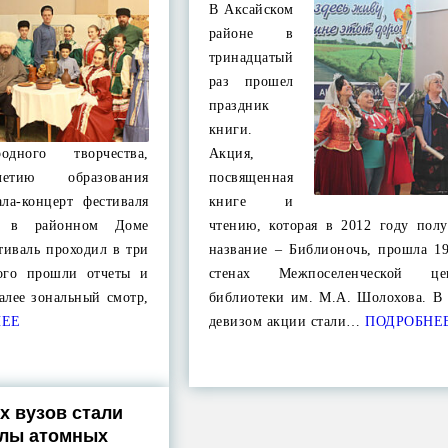
В Аксайском
районе в
тринадцатый
раз прошел
праздник
книги.
родного творчества,
Акция,
летию образования
посвященная
ала-концерт фестиваля
книге и
ля в районном Доме
чтению, которая в 2012 году полу
тиваль проходил в три
название – Библионочь, прошла 19
вого прошли отчеты и
стенах Межпоселенческой цен
алее зональный смотр,
библиотеки им. М.А. Шолохова. В 
НЕЕ
девизом акции стали…
ПОДРОБНЕ
х вузов стали
олы атомных