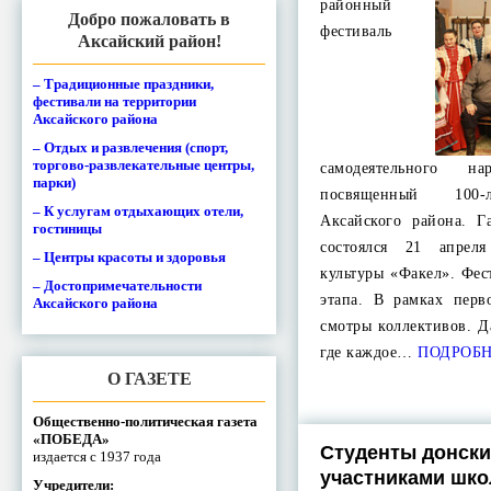
районный
Добро пожаловать в
фестиваль
Аксайский район!
– Традиционные праздники,
фестивали на территории
Аксайского района
– Отдых и развлечения (спорт,
торгово-развлекательные центры,
самодеятельного на
парки)
посвященный 100-
– К услугам отдыхающих отели,
Аксайского района. Г
гостиницы
состоялся 21 апре
– Центры красоты и здоровья
культуры «Факел». Фес
– Достопримечательности
этапа. В рамках пер
Аксайского района
смотры коллективов. Д
где каждое…
ПОДРОБ
О ГАЗЕТЕ
Общественно-политическая газета
«ПОБЕДА»
Студенты донски
издается с 1937 года
участниками шк
Учредители: