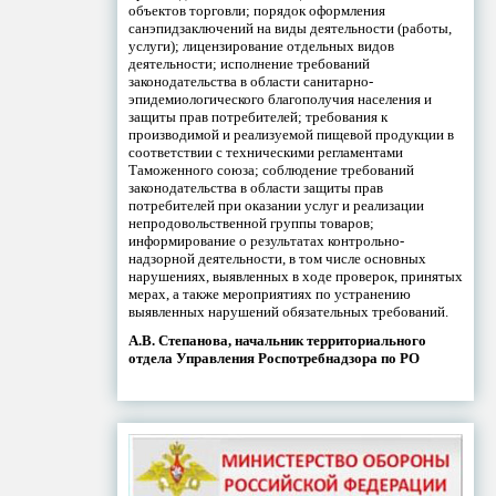
объектов торговли; порядок оформления
санэпидзаключений на виды деятельности (работы,
услуги); лицензирование отдельных видов
деятельности; исполнение требований
законодательства в области санитарно-
эпидемиологического благополучия населения и
защиты прав потребителей; требования к
производимой и реализуемой пищевой продукции в
соответствии с техническими регламентами
Таможенного союза; соблюдение требований
законодательства в области защиты прав
потребителей при оказании услуг и реализации
непродовольственной группы товаров;
информирование о результатах контрольно-
надзорной деятельности, в том числе основных
нарушениях, выявленных в ходе проверок, принятых
мерах, а также мероприятиях по устранению
выявленных нарушений обязательных требований.
А.В. Степанова, начальник территориального
отдела Управления Роспотребнадзора по РО