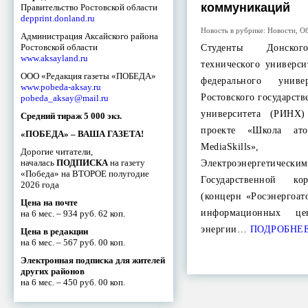
коммуникаций
Правительство Ростовской области
depprint.donland.ru
Новость в рубрике:
Новости
,
Об
Администрация Аксайского района
Ростовской области
Студенты Донского
www.aksayland.ru
технического универс
ООО «Редакция газеты «ПОБЕДА»
федерального уни
www.pobeda-aksay.ru
Ростовского государст
pobeda_aksay@mail.ru
университета (РИНХ
Средний тираж 5 000 экз.
проекте «Школа ат
«ПОБЕДА» – ВАША ГАЗЕТА!
MediaSkills», 
Дорогие читатели,
началась
ПОДПИСКА
на газету
Электроэнергетич
«Победа» на ВТОРОЕ полугодие
Государственной ко
2026 года
(концерн «Росэнергоат
Цена на почте
информационных ц
на 6 мес. – 934 руб. 62 коп.
энергии…
ПОДРОБНЕ
Цена в редакции
на 6 мес. – 567 руб. 00 коп.
Электронная подписка для жителей
других районов
на 6 мес. – 450 руб. 00 коп.