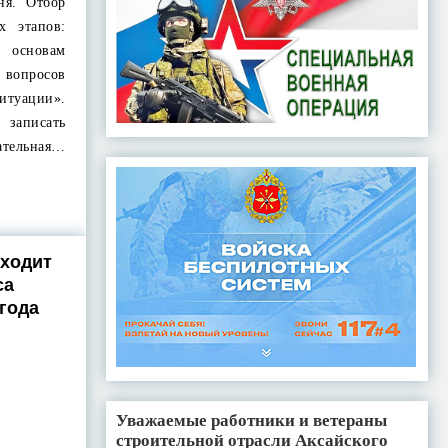
ня. Отбор
х этапов:
о основам
вопросов
итуации».
аписать
ательная…
оходит
са
 года
Уважаемые работники и ветераны
строительной отрасли Аксайского