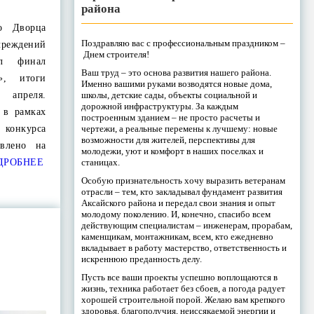
района
о Дворца
Поздравляю вас с профессиональным праздником –
реждений
Днем строителя!
ал финал
Ваш труд – это основа развития нашего района.
», итоги
Именно вашими руками возводятся новые дома,
школы, детские сады, объекты социальной и
 апреля.
дорожной инфраструктуры. За каждым
 в рамках
построенным зданием – не просто расчеты и
чертежи, а реальные перемены к лучшему: новые
конкурса
возможности для жителей, перспективы для
влено на
молодежи, уют и комфорт в наших поселках и
станицах.
ДРОБНЕЕ
Особую признательность хочу выразить ветеранам
отрасли – тем, кто закладывал фундамент развития
Аксайского района и передал свои знания и опыт
молодому поколению. И, конечно, спасибо всем
действующим специалистам – инженерам, прорабам,
каменщикам, монтажникам, всем, кто ежедневно
вкладывает в работу мастерство, ответственность и
искреннюю преданность делу.
Пусть все ваши проекты успешно воплощаются в
жизнь, техника работает без сбоев, а погода радует
хорошей строительной порой. Желаю вам крепкого
здоровья, благополучия, неиссякаемой энергии и