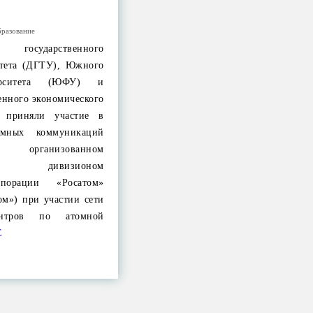
разование
 государственного
итета (ДГТУ), Южного
верситета (ЮФУ) и
венного экономического
) приняли участие в
омных коммуникаций
организованном
еским дивизионом
рпорации «Росатом»
ом») при участии сети
ентров по атомной
Е