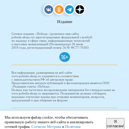
Издание
Сетевое издание «Победа» (доменное имя сайта
pobeda-aksay.ru) зарегистрировано федеральной службой
по надзору в сфере связи, информационных технологий
и массовых коммуникаций (Роскомнадзор) 26 июля
2019 года, регистрационный номер Эл № ФС77-76383
16+
Вся информация, размещенная на веб-сайте
www.pobeda-aksay.ru охраняется в соответствии
с законодательством РФ об авторском праве.
Представителем авторов публикаций и фотоматериалов является ООО
«Редакция газеты «Победа».
Полное или частичное воспроизведение материалов без гиперрассылки на
www.pobeda-aksay.ru запрещается. Пользователи должны соблюдать
морально-этические нормы при отправке комментариев, вопросов,
предложений и при общении на форуме
ПОБЕДА © 2010-2026
Мы используем файлы cookie, чтобы обеспечивать
Я
правильную работу нашего веб-сайта и анализировать
согласен/
сетевой трафик.
Согласие Метрика
и
Политика