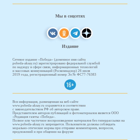
Мы в соцсетях
Издание
Сетевое издание «Победа» (доменное имя сайта
pobeda-aksay.ru) зарегистрировано федеральной службой
по надзору в сфере связи, информационных технологий
и массовых коммуникаций (Роскомнадзор) 26 июля
2019 года, регистрационный номер Эл № ФС77-76383
16+
Вся информация, размещенная на веб-сайте
www.pobeda-aksay.ru охраняется в соответствии
с законодательством РФ об авторском праве.
Представителем авторов публикаций и фотоматериалов является ООО
«Редакция газеты «Победа».
Полное или частичное воспроизведение материалов без гиперрассылки на
www.pobeda-aksay.ru запрещается. Пользователи должны соблюдать
морально-этические нормы при отправке комментариев, вопросов,
предложений и при общении на форуме