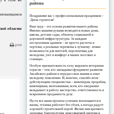
му в этом же
района
занимающимся
Поздравляю вас с профессиональным праздником –
Днем строителя!
Ваш труд – это основа развития нашего района.
ской области
Именно вашими руками возводятся новые дома,
школы, детские сады, объекты социальной и
дорожной инфраструктуры. За каждым
построенным зданием – не просто расчеты и
print
чертежи, а реальные перемены к лучшему: новые
возможности для жителей, перспективы для
молодежи, уют и комфорт в наших поселках и
станицах.
Особую признательность хочу выразить ветеранам
отрасли – тем, кто закладывал фундамент развития
Аксайского района и передал свои знания и опыт
молодому поколению. И, конечно, спасибо всем
действующим специалистам – инженерам, прорабам,
каменщикам, монтажникам, всем, кто ежедневно
вкладывает в работу мастерство, ответственность и
искреннюю преданность делу.
Пусть все ваши проекты успешно воплощаются в
жизнь, техника работает без сбоев, а погода радует
хорошей строительной порой. Желаю вам крепкого
здоровья, благополучия, неиссякаемой энергии и
ных