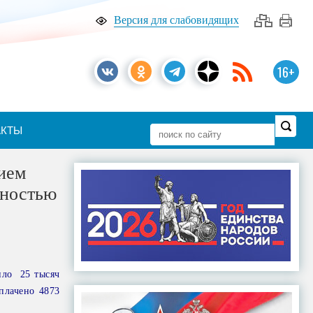
Версия для слабовидящих
16+
АКТЫ
ием
дностью
ило 25 тысяч
плачено 4873