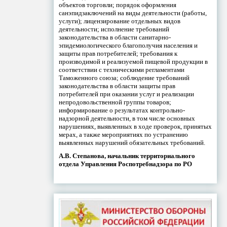
объектов торговли; порядок оформления
санэпидзаключений на виды деятельности (работы,
услуги); лицензирование отдельных видов
деятельности; исполнение требований
законодательства в области санитарно-
эпидемиологического благополучия населения и
защиты прав потребителей; требования к
производимой и реализуемой пищевой продукции в
соответствии с техническими регламентами
Таможенного союза; соблюдение требований
законодательства в области защиты прав
потребителей при оказании услуг и реализации
непродовольственной группы товаров;
информирование о результатах контрольно-
надзорной деятельности, в том числе основных
нарушениях, выявленных в ходе проверок, принятых
мерах, а также мероприятиях по устранению
выявленных нарушений обязательных требований.
А.В. Степанова, начальник территориального
отдела Управления Роспотребнадзора по РО