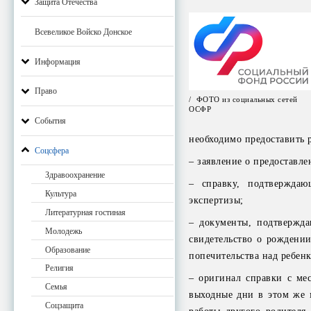
Защита Отечества
Всевеликое Войско Донское
Информация
Право
/ ФОТО из социальных сетей
ОСФР
События
необходимо предоставить 
Соцсфера
– заявление о предоставл
Здравоохранение
– справку, подтверждаю
Культура
экспертизы;
Литературная гостиная
– документы, подтвержда
Молодежь
свидетельство о рождени
Образование
попечительства над ребен
Религия
– оригинал справки с ме
Семья
выходные дни в этом же 
Соцзащита