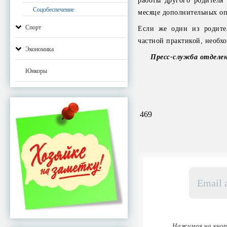
работы другого родителя
Соцобеспечение
месяце дополнительных о
Спорт
Если же один из родите
частной практикой, необ
Экономика
Пресс-служба отделен
Юнкоры
469
Email
адрес
*
Нажимая на кноп