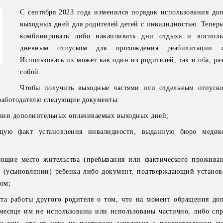
С сентября 2023 года изменился порядок использования до
выходных дней для родителей детей с инвалидностью. Теперь
комбинировать либо накапливать дни отдыха и воспольз
дневным отпуском для прохождения реабилитации с
Использовать их может как один из родителей, так и оба, р
собой.
Чтобы получить выходные частями или отдельным отпуск
работодателю следующие документы:
ении дополнительных оплачиваемых выходных дней;
щую факт установления инвалидности, выданную бюро медико
ющие место жительства (пребывания или фактического проживан
и (усыновлении) ребенка либо документ, подтверждающий установ
ком;
ста работы другого родителя о том, что на момент обращения до
месяце им не использованы или использованы частично, либо спр