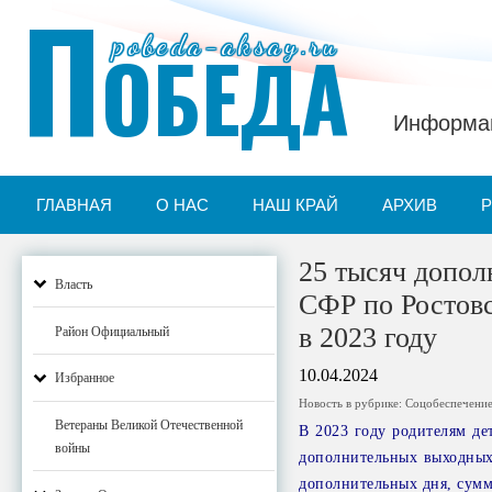
П
pobeda-aksay.ru
ОБЕДА
Информац
ГЛАВНАЯ
О НАС
НАШ КРАЙ
АРХИВ
25 тысяч допо
Власть
СФР по Ростовс
в 2023 году
Район Официальный
10.04.2024
Избранное
Новость в рубрике:
Соцобеспечени
Ветераны Великой Отечественной
В 2023 году родителям де
войны
дополнительных выходных
дополнительных дня, сумм