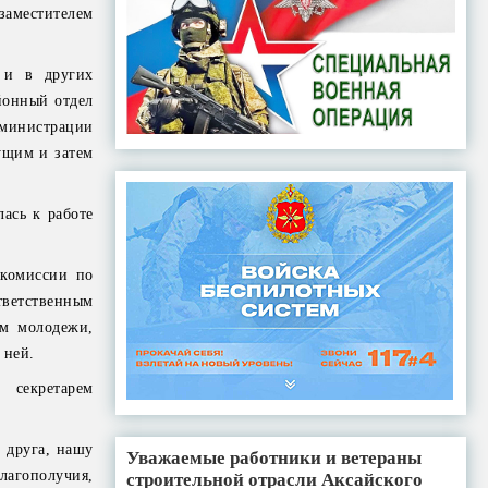
заместителем
 и в других
йонный отдел
министрации
ущим и затем
ась к работе
 комиссии по
тветственным
ем молодежи,
 ней.
 секретарем
 друга, нашу
Уважаемые работники и ветераны
лагополучия,
строительной отрасли Аксайского