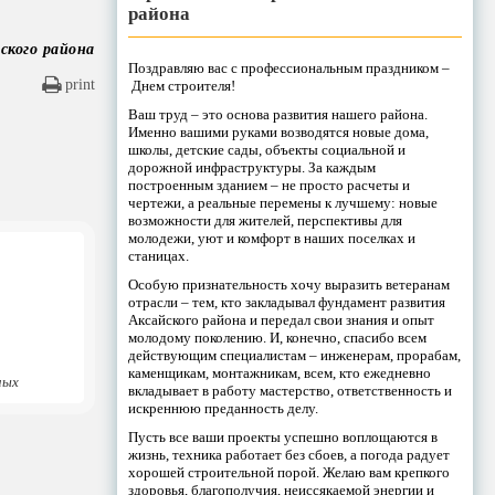
района
ского района
Поздравляю вас с профессиональным праздником –
print
Днем строителя!
Ваш труд – это основа развития нашего района.
Именно вашими руками возводятся новые дома,
школы, детские сады, объекты социальной и
дорожной инфраструктуры. За каждым
построенным зданием – не просто расчеты и
чертежи, а реальные перемены к лучшему: новые
возможности для жителей, перспективы для
молодежи, уют и комфорт в наших поселках и
станицах.
Особую признательность хочу выразить ветеранам
отрасли – тем, кто закладывал фундамент развития
Аксайского района и передал свои знания и опыт
молодому поколению. И, конечно, спасибо всем
действующим специалистам – инженерам, прорабам,
каменщикам, монтажникам, всем, кто ежедневно
ных
вкладывает в работу мастерство, ответственность и
искреннюю преданность делу.
Пусть все ваши проекты успешно воплощаются в
жизнь, техника работает без сбоев, а погода радует
хорошей строительной порой. Желаю вам крепкого
здоровья, благополучия, неиссякаемой энергии и