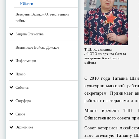
Юбилеи
Ветераны Великой Отечественной
войны
Защита Отечества
Всевеликое Войско Донское
Т.Ш. Кружилина.
/ ФОТО из архива Совета
ветеранов Аксайского
Информация
района
Право
С 2010 года Татьяна Шаи
культурно-массовой рабо
События
секретарем. Принимает а
работает с ветеранами и п
Соцсфера
Много времени Т.Ш. Кр
Спорт
Общественного совета пр
Экономика
Совет ветеранов Аксайско
замечательную Татьяну Ша