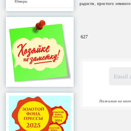
Юнкоры
радости, простого земного
627
Email
адрес
*
Нажимая на кноп