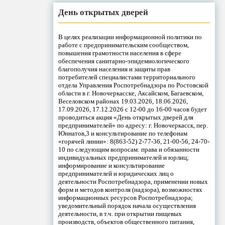
День открытых дверей
В целях реализации информационной политики по
работе с предпринимательским сообществом,
повышения грамотности населения в сфере
обеспечения санитарно-эпидемиологического
благополучия населения и защиты прав
потребителей специалистами территориального
отдела Управления Роспотребнадзора по Ростовской
области в г. Новочеркасске, Аксайском, Багаевском,
Веселовском районах 19.03.2026, 18.06.2026,
17.09.2026, 17.12.2026 с 12-00 до 16-00 часов будет
проводиться акция «День открытых дверей для
предпринимателей» по адресу: г. Новочеркасск, пер.
Юннатов,3 и консультирование по телефонам
«горячей линии»: 8(863-52) 2-77-36, 21-00-56, 24-70-
10 по следующим вопросам: права и обязанности
индивидуальных предпринимателей и юрлиц;
информирование и консультирование
предпринимателей и юридических лиц о
деятельности Роспотребнадзора, применении новых
форм и методов контроля (надзора), возможностях
информационных ресурсов Роспотребнадзора;
уведомительный порядок начала осуществления
деятельности, в т.ч. при открытии пищевых
производств, объектов общественного питания,