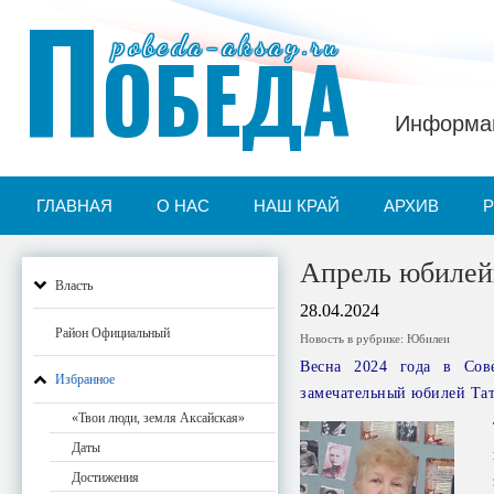
П
pobeda-aksay.ru
ОБЕДА
Информац
ГЛАВНАЯ
О НАС
НАШ КРАЙ
АРХИВ
Апрель юбиле
Власть
28.04.2024
Район Официальный
Новость в рубрике:
Юбилеи
Весна 2024 года в Сове
Избранное
замечательный юбилей Та
«Твои люди, земля Аксайская»
Даты
Достижения