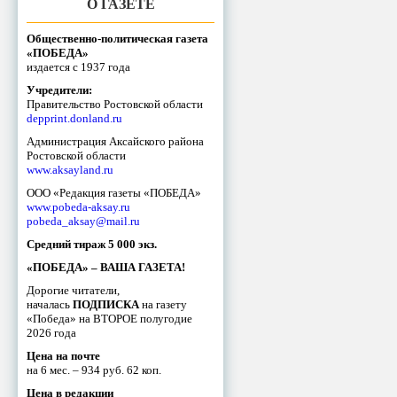
О ГАЗЕТЕ
Общественно-политическая газета
«ПОБЕДА»
издается с 1937 года
Учредители:
Правительство Ростовской области
depprint.donland.ru
Администрация Аксайского района
Ростовской области
www.aksayland.ru
ООО «Редакция газеты «ПОБЕДА»
www.pobeda-aksay.ru
pobeda_aksay@mail.ru
Средний тираж 5 000 экз.
«ПОБЕДА» – ВАША ГАЗЕТА!
Дорогие читатели,
началась
ПОДПИСКА
на газету
«Победа» на ВТОРОЕ полугодие
2026 года
Цена на почте
на 6 мес. – 934 руб. 62 коп.
Цена в редакции