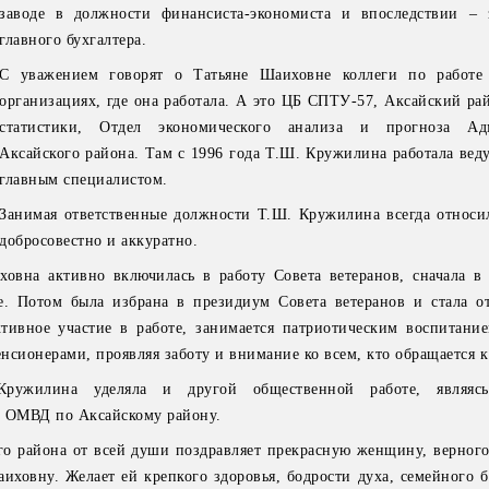
заводе в должности финансиста-экономиста и впоследствии – 
главного бухгалтера.
С уважением говорят о Татьяне Шаиховне коллеги по работе
организациях, где она работала. А это ЦБ СПТУ-57, Аксайский ра
статистики, Отдел экономического анализа и прогноза Ад
Аксайского района. Там с 1996 года Т.Ш. Кружилина работала вед
главным специалистом.
Занимая ответственные должности Т.Ш. Кружилина всегда относил
добросовестно и аккуратно.
ховна активно включилась в работу Совета ветеранов, сначала в
те. Потом была избрана в президиум Совета ветеранов и стала о
ктивное участие в работе, занимается патриотическим воспитани
енсионерами, проявляя заботу и внимание ко всем, кто обращается к
ужилина уделяла и другой общественной работе, являясь
и ОМВД по Аксайскому району.
го района от всей души поздравляет прекрасную женщину, верного
иховну. Желает ей крепкого здоровья, бодрости духа, семейного б