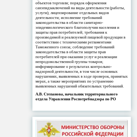
объектов торговли; порядок оформления
санэпидзаключений на виды деятельности (работы,
услуги); лицензирование отдельных видов
деятельности; исполнение требований
законодательства в области санитарно-
эпидемиологического благополучия населения и
защиты прав потребителей; требования к
производимой и реализуемой пищевой продукции в
соответствии с техническими регламентами
Таможенного союза; соблюдение требований
законодательства в области защиты прав
потребителей при оказании услуг и реализации
непродовольственной группы товаров;
информирование о результатах контрольно-
надзорной деятельности, в том числе основных
нарушениях, выявленных в ходе проверок, принятых
мерах, а также мероприятиях по устранению
выявленных нарушений обязательных требований.
А.В. Степанова, начальник территориального
отдела Управления Роспотребнадзора по РО