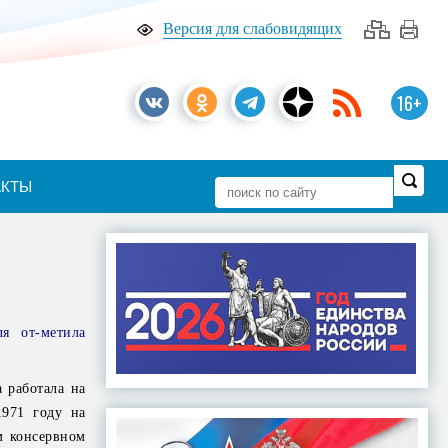
Версия для слабовидящих
16+
АКТЫ
я от-метила
 работала на
1971 году на
м консервном