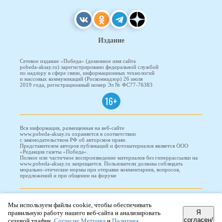
Издание
Сетевое издание «Победа» (доменное имя сайта
pobeda-aksay.ru) зарегистрировано федеральной службой
по надзору в сфере связи, информационных технологий
и массовых коммуникаций (Роскомнадзор) 26 июля
2019 года, регистрационный номер Эл № ФС77-76383
16+
Вся информация, размещенная на веб-сайте
www.pobeda-aksay.ru охраняется в соответствии
с законодательством РФ об авторском праве.
Представителем авторов публикаций и фотоматериалов является ООО
«Редакция газеты «Победа».
Полное или частичное воспроизведение материалов без гиперрассылки на
www.pobeda-aksay.ru запрещается. Пользователи должны соблюдать
морально-этические нормы при отправке комментариев, вопросов,
предложений и при общении на форуме
ПОБЕДА © 2010-2026
Мы используем файлы cookie, чтобы обеспечивать
Я
правильную работу нашего веб-сайта и анализировать
согласен/
сетевой трафик.
Согласие Метрика
и
Политика