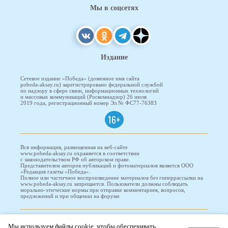
Мы в соцсетях
Издание
Сетевое издание «Победа» (доменное имя сайта
pobeda-aksay.ru) зарегистрировано федеральной службой
по надзору в сфере связи, информационных технологий
и массовых коммуникаций (Роскомнадзор) 26 июля
2019 года, регистрационный номер Эл № ФС77-76383
16+
Вся информация, размещенная на веб-сайте
www.pobeda-aksay.ru охраняется в соответствии
с законодательством РФ об авторском праве.
Представителем авторов публикаций и фотоматериалов является ООО
«Редакция газеты «Победа».
Полное или частичное воспроизведение материалов без гиперрассылки на
www.pobeda-aksay.ru запрещается. Пользователи должны соблюдать
морально-этические нормы при отправке комментариев, вопросов,
предложений и при общении на форуме
ПОБЕДА © 2010-2026
Мы используем файлы cookie, чтобы обеспечивать