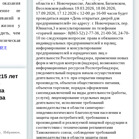
области в г. Новочеркасске, Аксайском, Багаевском,
оказания
Веселовском районах 19.03.2026, 18.06.2026,
чение ее
17.09.2026, 17.12.2026 с 12-00 до 16-00 часов будет
проводиться акция «День открытых дверей для
леваний и
предпринимателей» по адресу: г. Новочеркасск, пер.
 жизни у
Юннатов,3 и консультирование по телефонам
«горячей линии»: 8(863-52) 2-77-36, 21-00-56, 24-70-
едить, чем
10 по следующим вопросам: права и обязанности
изическая
индивидуальных предпринимателей и юрлиц;
информирование и консультирование
НЕЕ
предпринимателей и юридических лиц о
деятельности Роспотребнадзора, применении новых
форм и методов контроля (надзора), возможностях
информационных ресурсов Роспотребнадзора;
уведомительный порядок начала осуществления
215 лет
деятельности, в т.ч. при открытии пищевых
производств, объектов общественного питания,
о
объектов торговли; порядок оформления
ка
санэпидзаключений на виды деятельности (работы,
ва
услуги); лицензирование отдельных видов
деятельности; исполнение требований
законодательства в области санитарно-
эпидемиологического благополучия населения и
защиты прав потребителей; требования к
производимой и реализуемой пищевой продукции в
соответствии с техническими регламентами
Таможенного союза; соблюдение требований
е
,
Избранное
,
законодательства в области защиты прав