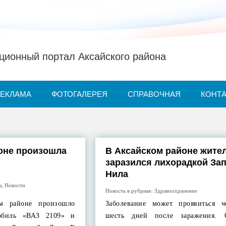
ионный портал Аксайского района
РЕКЛАМА
ФОТОГАЛЕРЕЯ
СПРАВОЧНАЯ
КОНТ
оне произошла
В Аксайском районе жите
заразился лихорадкой За
Нила
ы
,
Новости
Новость в рубрике:
Здравоохранение
м районе произошло
Заболевание может проявиться ч
обиль «ВАЗ 2109» и
шесть дней после заражения. 