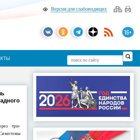
Версия для слабовидящих
16+
АКТЫ
ль
падного
ерез три-
Симптомы