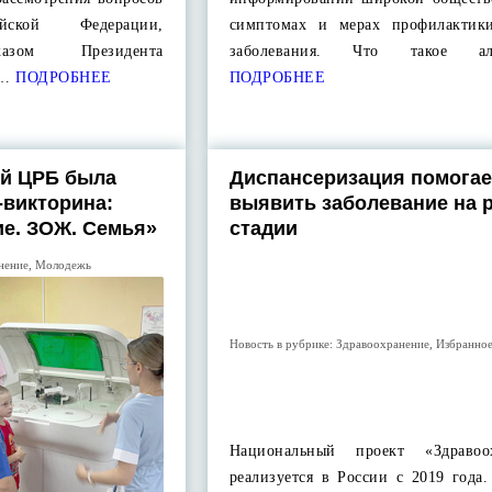
ийской Федерации,
симптомах и мерах профилактик
казом Президента
заболевания. Что такое ал
и…
ПОДРОБНЕЕ
ПОДРОБНЕЕ
ой ЦРБ была
Диспансеризация помогае
-викторина:
выявить заболевание на 
е. ЗОЖ. Семья»
стадии
нение
,
Молодежь
Новость в рубрике:
Здравоохранение
,
Избранно
Национальный проект «Здравоох
реализуется в России с 2019 года