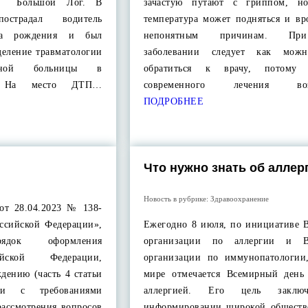
ре Большой Лог. В
зачастую путают с гриппом, но
острадал водитель
температура может подняться и вр
да рождения и был
непонятным причинам. Пр
деление травматологии
заболевании следует как можн
онной больницы в
обратиться к врачу, потому
е. На место ДТП…
современного лечения во
ПОДРОБНЕЕ
Что нужно знать об аллер
Новость в рубрике:
Здравоохранение
от 28.04.2023 № 138-
ссийской Федерации»,
Ежегодно 8 июля, по инициативе 
рядок оформления
организации по аллергии и В
ийской Федерации,
организации по иммунопатологии
дению (часть 4 статьи
мире отмечается Всемирный день
ии с требованиями
аллергией. Его цель заклю
рассмотрения вопросов
информировании широкой обществ