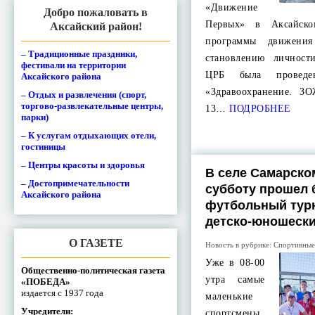
«Движение
Добро пожаловать в
Первых» в Аксайск
Аксайский район!
программы движени
– Традиционные праздники,
становлению личност
фестивали на территории
ЦРБ была проведен
Аксайского района
«Здравоохранение. З
– Отдых и развлечения (спорт,
торгово-развлекательные центры,
13…
ПОДРОБНЕЕ
парки)
– К услугам отдыхающих отели,
гостиницы
– Центры красоты и здоровья
В селе Самарск
– Достопримечательности
субботу прошел
Аксайского района
футбольный тур
детско-юношески
О ГАЗЕТЕ
Новость в рубрике:
Спортивные
Уже в 08-00
Общественно-политическая газета
утра самые
«ПОБЕДА»
издается с 1937 года
маленькие
Учредители:
спортсмены