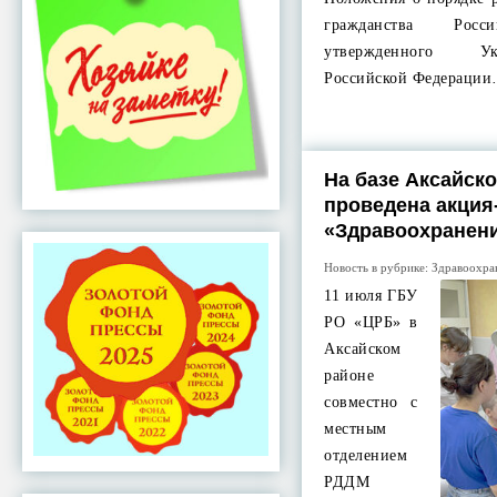
гражданства Росс
утвержденного У
Российской Федераци
На базе Аксайск
проведена акция
«Здравоохранени
Новость в рубрике:
Здравоохра
11 июля ГБУ
РО «ЦРБ» в
Аксайском
районе
совместно с
местным
отделением
РДДМ