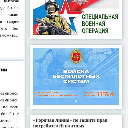
 высокая
оде бы по
и таком
о скорее
 что без
зможны…
гии
Всемирной
семирной
, во всем
 борьбы с
«Горячая линия» по защите прав
чается в
потребителей платных
енности о