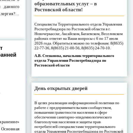
образовательных услуг – в
и данного
Ростовской области!
лергия?…
Специалисты Территориального отдела Управления
Роспотребнадзора по Ростовской области в г.
Новочеркасске, Аксайском, Багаевском, Веселовском
районах ответят на Ваши вопросы с 6 по 17 июля
2026 года. Обратиться можно по телефонам: 8(8635)
т
22-77-36, 8(8635) 21-00-56, 8(8635) 24-70-10.
ранней
А.В. Степанова, начальник территориального
отдела Управления Роспотребнадзора по
Ростовской области
День открытых дверей
е
В целях реализации информационной политики по
работе с предпринимательским сообществом,
повышения грамотности населения в сфере
обеспечения санитарно-эпидемиологического
благополучия населения и защиты прав
ранение»
потребителей специалистами территориального
. Основная
отдела Управления Роспотребнадзора по Ростовской