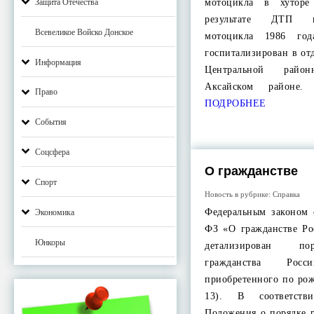
Защита Отечества
мотоцикла в хуто
результате ДТП п
Всевеликое Войско Донское
мотоцикла 1986 го
госпитализирован в от
Информация
Центральной рай
Аксайском район
Право
ПОДРОБНЕЕ
События
Соцсфера
О гражданстве
Спорт
Новость в рубрике:
Справка
Федеральным законом 
Экономика
ФЗ «О гражданстве Ро
Юнкоры
детализирован по
гражданства Росс
приобретенного по рож
13). В соответств
Положения о порядке 