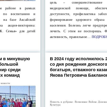
цель – совершенствование 
ом районе в рамках
медицинской помощи, обеспе
я по воспитанию и
доступности, профилактика забо
и на базе Аксайской
формирование здорового образа
а акция-викторина:
населения. Болезнь легче предупр
ОЖ. Семья» для детей
лечить. С этим не поспоришь. Ф
активность, правильное…
ПОДРОБ
ом в минувшую
В 2024 году исполнилось 
 большой
со дня рождения донског
нир среди
богатыря, отважного каза
х команд
Якова Петровича Баклано
 новости
Новость в рубрике:
Всевеликое Войско Донско
Культура