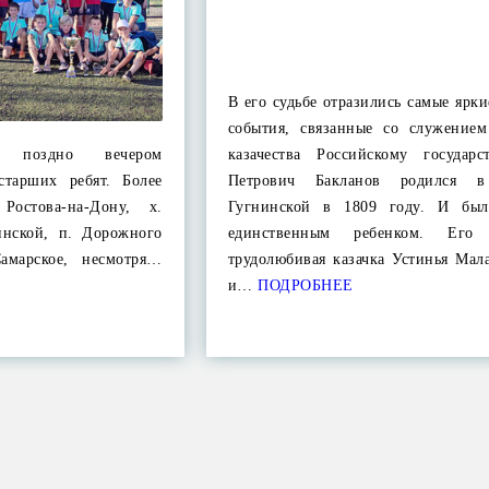
В его судьбе отразились самые ярк
события, связанные со служением
р поздно вечером
казачества Российскому государс
старших ребят. Более
Петрович Бакланов родился в
Ростова-на-Дону, х.
Гугнинской в 1809 году. И был
гинской, п. Дорожного
единственным ребенком. Ег
амарское, несмотря…
трудолюбивая казачка Устинья Мал
и…
ПОДРОБНЕЕ