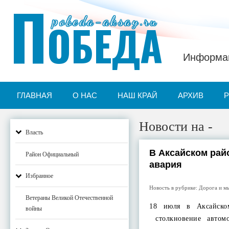
П
pobeda-aksay.ru
ОБЕДА
Информац
ГЛАВНАЯ
О НАС
НАШ КРАЙ
АРХИВ
Новости на -
Власть
В Аксайском рай
Район Официальный
авария
Избранное
Новость в рубрике:
Дорога и м
Ветераны Великой Отечественной
18 июля в Аксайско
войны
столкновение автом