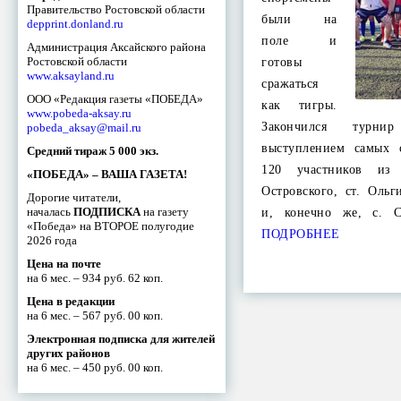
Правительство Ростовской области
были на
depprint.donland.ru
поле и
Администрация Аксайского района
Ростовской области
готовы
www.aksayland.ru
сражаться
ООО «Редакция газеты «ПОБЕДА»
как тигры.
www.pobeda-aksay.ru
Закончился турни
pobeda_aksay@mail.ru
выступлением самых 
Средний тираж 5 000 экз.
120 участников из 
«ПОБЕДА» – ВАША ГАЗЕТА!
Островского, ст. Оль
Дорогие читатели,
началась
ПОДПИСКА
на газету
и, конечно же, с. С
«Победа» на ВТОРОЕ полугодие
ПОДРОБНЕЕ
2026 года
Цена на почте
на 6 мес. – 934 руб. 62 коп.
Цена в редакции
на 6 мес. – 567 руб. 00 коп.
Электронная подписка для жителей
других районов
на 6 мес. – 450 руб. 00 коп.