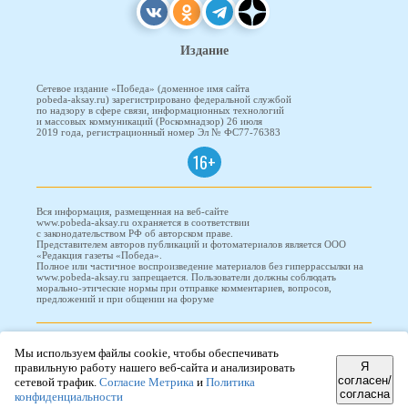
Издание
Сетевое издание «Победа» (доменное имя сайта
pobeda-aksay.ru) зарегистрировано федеральной службой
по надзору в сфере связи, информационных технологий
и массовых коммуникаций (Роскомнадзор) 26 июля
2019 года, регистрационный номер Эл № ФС77-76383
16+
Вся информация, размещенная на веб-сайте
www.pobeda-aksay.ru охраняется в соответствии
с законодательством РФ об авторском праве.
Представителем авторов публикаций и фотоматериалов является ООО
«Редакция газеты «Победа».
Полное или частичное воспроизведение материалов без гиперрассылки на
www.pobeda-aksay.ru запрещается. Пользователи должны соблюдать
морально-этические нормы при отправке комментариев, вопросов,
предложений и при общении на форуме
ПОБЕДА © 2010-2026
Мы используем файлы cookie, чтобы обеспечивать
Я
правильную работу нашего веб-сайта и анализировать
согласен/
сетевой трафик.
Согласие Метрика
и
Политика
согласна
Редизайн и доработка сайта -
ООО "Проводник"
конфиденциальности