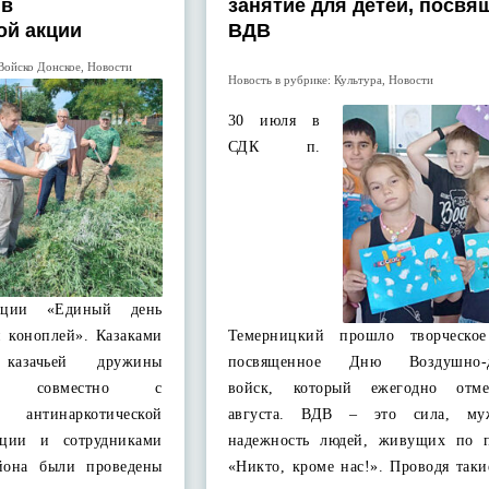
 в
занятие для детей, посвя
ой акции
ВДВ
Войско Донское
,
Новости
Новость в рубрике:
Культура
,
Новости
30 июля в
СДК п.
акции «Единый день
й коноплей». Казаками
Темерницкий прошло творческое
казачьей дружины
посвященное Дню Воздушно-д
та совместно с
войск, который ежегодно отме
антинаркотической
августа. ВДВ – это сила, му
ации и сотрудниками
надежность людей, живущих по 
йона были проведены
«Никто, кроме нас!». Проводя таки