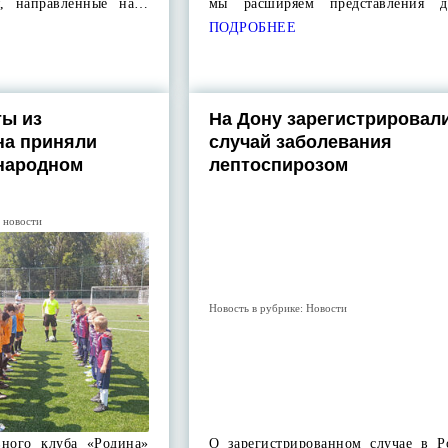
я, направленные на…
мы расширяем представления 
ПОДРОБНЕЕ
ы из
На Дону зарегистрировал
на приняли
случай заболевания
ународном
лептоспирозом
 новости
Новость в рубрике:
Новости
вного клуба «Родина»
О зарегистрированном случае в Ро