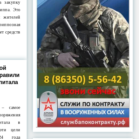
а закупку
иппа. Это
ч жителей
иппозная
ет средств
ой
правили
питала
 – самое
оряжения
питала в
эти цели
24 года