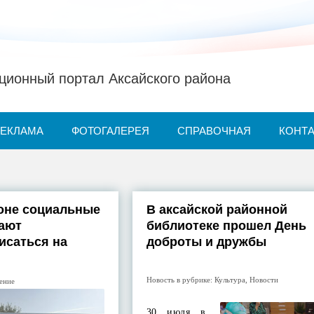
ионный портал Аксайского района
РЕКЛАМА
ФОТОГАЛЕРЕЯ
СПРАВОЧНАЯ
КОНТ
оне социальные
В аксайской районной
гают
библиотеке прошел День
исаться на
доброты и дружбы
Новость в рубрике:
Культура
,
Новости
ение
30 июля в