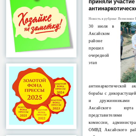
приняли участие
антинаркотическ
Новость в рубрике:
Всевеликое 
30 июля в
Аксайском
районе
прошел
очередной
этап
антинаркотической 
борьбы с дикорастуще
и дружинниками 
Аксайского юр
представителями 
комиссии, администр
ОМВД Аксайского ра