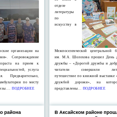
отделе
литературы
по
искусству в
нские организации на
Межпоселенческой центральной б
фия». Сопровождение
им. М.А. Шолохова прошел День 
озраста на прием к
дружбы – «Дорогой дружбы и доб
пециальностей, услуга
читатели совершили литер
ая. Предварительно,
путешествие по книжной выставке 
амбулатории по месту
дружбой дорожи», на котор
лизы….
ПОДРОБНЕЕ
представлены…
ПОДРОБНЕЕ
го района
В Аксайском районе прош