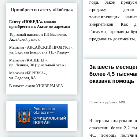
года. Закон предус
Приобрести газету «Победа»
продажу детям 
тонизирующих напи
Газету «ПОБЕДА» можно
энергетиков. Как 
приобрести в г. Аксае по адресам:
Госдумы, продавцы буд
Торговый павильон ИП Васильев,
предъявить документы
Аксайский рынок
Магазин «АКСАЙСКИЙ ПРОДУКТ»,
ул. Садовая (напротив ТЦ «Ридер»)
Магазин «КАНЦЛЕР»,
пр. Ленина, 30 (цокольный этаж)
За шесть месяцев
Магазин «БЕРЕЗКА»,
более 4,5 тысяч
ул. Садовая, 8А
оказана помощь
В киоске около УНИВЕРМАГА
Новость в рубрике:
МЧС
В первом полугодии 
спасатели более 2,2 т
ЧС, помощь получил