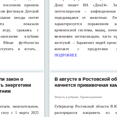
о поселения приняли
Дону пишет ИА «Дон24». Заб
ном фестивале Детской
лептоспирозом – инфекционная 
льшие звезды светят
передающаяся от животных. Леп
ята показали
характеризуется поражением ка
ю игру, сражаясь с
кровеносной системы, мышц, печен
ношескими клубами
явлениями интоксикации, часто пр
и. Юные футболисты
желтухой. – Заражение людей прои
ыступить и встать…
контакте с продуктами п
ПОДРОБНЕЕ
ли закон о
В августе в Ростовской о
ть энергетики
начнется прививочная ка
тним
Новость в рубрике:
Здравоохранение
етьем, окончательном,
Губернатор Ростовской области В.
 силу с 1 марта 2025
распорядился направить из об