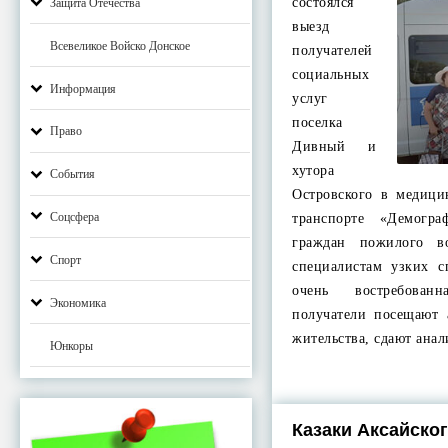
состоялся
Защита Отечества
выезд
Всевеликое Войско Донское
получателей
социальных
Информация
услуг
поселка
Право
Дивный и
хутора
События
Островского в медици
Соцсфера
транспорте «Демогра
граждан пожилого в
Спорт
специалистам узких с
очень востребованн
Экономика
получатели посещают 
жительства, сдают ана
Юнкоры
Казаки Аксайско