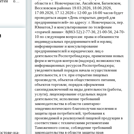
детей о…
области в г. Новочеркасске, Аксайском, Багаевском,
Веселовском районах 19.03.2026, 18.06.2026,
17.09.2026, 17.12.2026 с 12-00 до 16-00 часов будет
проводиться акция «День открытых дверей для
предпринимателей» по адресу: г. Новочеркасск, пер.
Юннатов,3 и консультирование по телефонам
«горячей линии»: 8(863-52) 2-77-36, 21-00-56, 24-70-
и
10 по следующим вопросам: права и обязанности
индивидуальных предпринимателей и юрлиц;
информирование и консультирование
предпринимателей и юридических лиц о
деятельности Роспотребнадзора, применении новых
форм и методов контроля (надзора), возможностях
информационных ресурсов Роспотребнадзора;
уведомительный порядок начала осуществления
деятельности, в т.ч. при открытии пищевых
производств, объектов общественного питания,
объектов торговли; порядок оформления
санэпидзаключений на виды деятельности (работы,
услуги); лицензирование отдельных видов
деятельности; исполнение требований
законодательства в области санитарно-
эпидемиологического благополучия населения и
защиты прав потребителей; требования к
производимой и реализуемой пищевой продукции в
соответствии с техническими регламентами
Таможенного союза; соблюдение требований
законодательства в области защиты прав
стове-на-