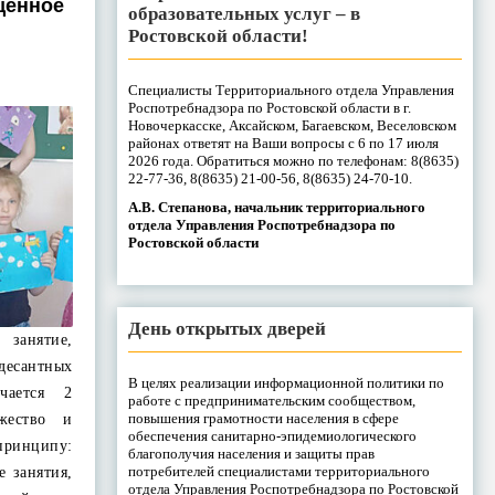
щенное
образовательных услуг – в
Ростовской области!
Специалисты Территориального отдела Управления
Роспотребнадзора по Ростовской области в г.
Новочеркасске, Аксайском, Багаевском, Веселовском
районах ответят на Ваши вопросы с 6 по 17 июля
2026 года. Обратиться можно по телефонам: 8(8635)
22-77-36, 8(8635) 21-00-56, 8(8635) 24-70-10.
А.В. Степанова, начальник территориального
отдела Управления Роспотребнадзора по
Ростовской области
День открытых дверей
 занятие,
есантных
В целях реализации информационной политики по
чается 2
работе с предпринимательским сообществом,
повышения грамотности населения в сфере
жество и
обеспечения санитарно-эпидемиологического
принципу:
благополучия населения и защиты прав
потребителей специалистами территориального
е занятия,
отдела Управления Роспотребнадзора по Ростовской