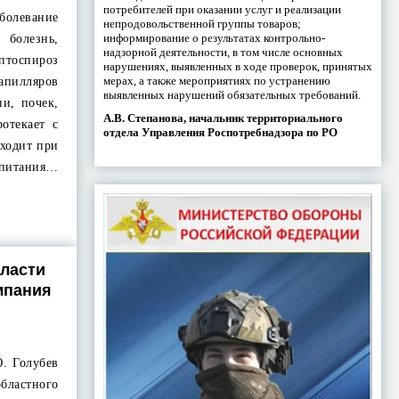
потребителей при оказании услуг и реализации
олевание
непродовольственной группы товаров;
информирование о результатах контрольно-
болезнь,
надзорной деятельности, в том числе основных
тоспироз
нарушениях, выявленных в ходе проверок, принятых
мерах, а также мероприятиях по устранению
пилляров
выявленных нарушений обязательных требований.
и, почек,
А.В. Степанова, начальник территориального
отекает с
отдела Управления Роспотребнадзора по РО
сходит при
итания…
бласти
мпания
Ю. Голубев
ластного