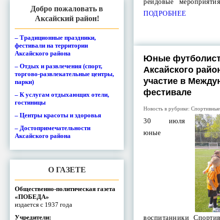
рейдовые мероприяти
Добро пожаловать в
ПОДРОБНЕЕ
Аксайский район!
– Традиционные праздники,
фестивали на территории
Аксайского района
Юные футболист
– Отдых и развлечения (спорт,
Аксайского райо
торгово-развлекательные центры,
участие в Межд
парки)
фестивале
– К услугам отдыхающих отели,
гостиницы
Новость в рубрике:
Спортивные
– Центры красоты и здоровья
30 июля
– Достопримечательности
юные
Аксайского района
О ГАЗЕТЕ
Общественно-политическая газета
«ПОБЕДА»
издается с 1937 года
Учредители:
воспитанники Спорти