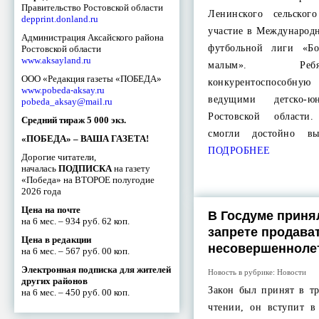
Правительство Ростовской области
Ленинского сельског
depprint.donland.ru
участие в Международ
Администрация Аксайского района
футбольной лиги «Бо
Ростовской области
www.aksayland.ru
малым». Реб
ООО «Редакция газеты «ПОБЕДА»
конкурентоспособну
www.pobeda-aksay.ru
ведущими детско-ю
pobeda_aksay@mail.ru
Ростовской област
Средний тираж 5 000 экз.
смогли достойно в
«ПОБЕДА» – ВАША ГАЗЕТА!
ПОДРОБНЕЕ
Дорогие читатели,
началась
ПОДПИСКА
на газету
«Победа» на ВТОРОЕ полугодие
2026 года
Цена на почте
В Госдуме приня
на 6 мес. – 934 руб. 62 коп.
запрете продава
Цена в редакции
несовершенноле
на 6 мес. – 567 руб. 00 коп.
Электронная подписка для жителей
Новость в рубрике:
Новости
других районов
Закон был принят в тр
на 6 мес. – 450 руб. 00 коп.
чтении, он вступит в