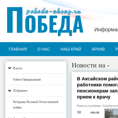
П
pobeda-aksay.ru
ОБЕДА
Информац
ГЛАВНАЯ
О НАС
НАШ КРАЙ
АРХИВ
Новости на -
Власть
В Аксайском рай
Район Официальный
работники помо
пенсионерам зап
Избранное
прием к врачу
Ветераны Великой Отечественной
Новость в рубрике:
Соцобеспеч
войны
30 июля