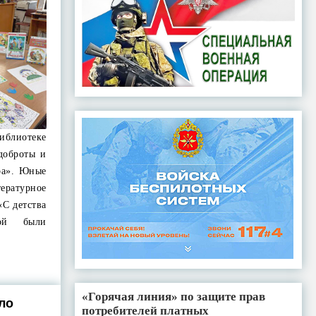
иблиотеке
доброты и
ра». Юные
атурное
«С детства
ой были
«Горячая линия» по защите прав
ло
потребителей платных