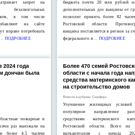
матривает запрет на
бюджета почти 20 млн рублей н
безалкогольных
дополнительных доз вакцины от гр
тков, в том числе
позволит привить более 82 тыся
добавляют на сайте
Ростовской области. Противогр
ут вправе потребовать
вакцина поставляется в регион за сч
,…
ПОДРОБНЕЕ
федерального и…
ПОДРОБНЕЕ
 2024 года
Более 470 семей Ростовск
ам дончан была
области с начала года на
средства материнского ка
на строительство домов
Новость в рубрике:
Соцсфера
Улучшение жилищных условий
популярное направление расп
областные пожарные и
средствами материнского ка
ысячи раз выезжали на
Ростовской области. Всего на 
и более 4,5 тысячи
маткапиталом с начала 20