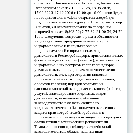
области в г. Новочеркасске, Аксайском, Багаевском,
Веселовском районах 19.03.2026, 18.06.2026,
17.09.2026, 17.12.2026 с 12-00 до 16-00 часов будет
проводиться акция «День открытых дверей для
предпринимателей» по адресу: г. Новочеркасск, пер.
Юннатов,3 и консультирование по телефонам
«горячей линии»: 8(863-52) 2-77-36, 21-00-56, 24-70-
10 по следующим вопросам: права и обязанности
индивидуальных предпринимателей и юрлиц;
информирование и консультирование
предпринимателей и юридических лиц о
деятельности Роспотребнадзора, применении новых
форм и методов контроля (надзора), возможностях
информационных ресурсов Роспотребнадзора;
уведомительный порядок начала осуществления
деятельности, в т.ч. при открытии пищевых
производств, объектов общественного питания,
объектов торговли; порядок оформления
санэпидзаключений на виды деятельности (работы,
услуги); лицензирование отдельных видов
деятельности; исполнение требований
законодательства в области санитарно-
эпидемиологического благополучия населения и
защиты прав потребителей; требования к
производимой и реализуемой пищевой продукции в
соответствии с техническими регламентами
Таможенного союза; соблюдение требований
законодательства в области защиты прав