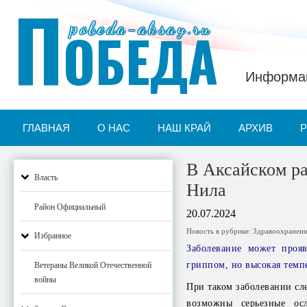
П
pobeda-aksay.ru
ОБЕДА
Информац
ГЛАВНАЯ
О НАС
НАШ КРАЙ
АРХИВ
В Аксайском ра
Власть
Нила
Район Официальный
20.07.2024
Новость в рубрике:
Здравоохранен
Избранное
Заболевание может прояв
гриппом, но высокая темп
Ветераны Великой Отечественной
войны
При таком заболевании сле
возможны серьезные ос