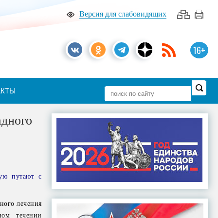
Версия для слабовидящих
16+
АКТЫ
адного
тую путают с
нного лечения
ном течении