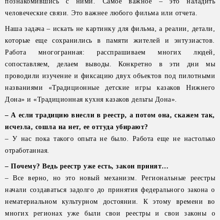
познакомившись с ними. Самое важное – это наладить
человеческие связи. Это важнее любого фильма или отчета.
Наша задача – искать не картинку для фильма, а реалии, детали,
которые еще сохранились в памяти жителей и энтузиастов.
Работа многогранная: расспрашиваем многих людей,
сопоставляем, делаем выводы. Конкретно в эти дни мы
проводили изучение и фиксацию двух объектов под пилотными
названиями «Традиционные детские игры казаков Нижнего
Дона» и «Традиционная кухня казаков дельты Дона».
– А если традицию внесли в реестр, а потом она, скажем так,
исчезла, сошла на нет, ее оттуда убирают?
– У нас пока такого опыта не было. Работа еще не настолько
отработанная.
– Почему? Ведь реестр уже есть, закон принят…
– Все верно, но это новый механизм. Региональные реестры
начали создаваться задолго до принятия федерального закона о
нематериальном культурном достоянии. К этому времени во
многих регионах уже были свои реестры и свои законы о