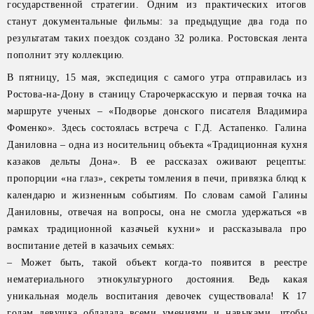
государственной стратегии. Одним из практических итогов
станут документальные фильмы: за предыдущие два года по
результатам таких поездок создано 32 ролика. Ростовская лента
пополнит эту коллекцию.
В пятницу, 15 мая, экспедиция с самого утра отправилась из
Ростова-на-Дону в станицу Старочеркасскую и первая точка на
маршруте ученых – «Подворье донского писателя Владимира
Фоменко». Здесь состоялась встреча с Г.Д. Астапенко. Галина
Даниловна – одна из носительниц объекта «Традиционная кухня
казаков дельты Дона». В ее рассказах оживают рецепты:
пропорции «на глаз», секреты томления в печи, привязка блюд к
календарю и жизненным событиям. По словам самой Галины
Даниловны, отвечая на вопросы, она не смогла удержаться «в
рамках традиционной казачьей кухни» и рассказывала про
воспитание детей в казачьих семьях:
– Может быть, такой объект когда-то появится в реестре
нематериального этнокультурного достояния. Ведь какая
уникальная модель воспитания девочек существовала! К 17
годам девушка обладала всеми умениями и навыками, чтобы