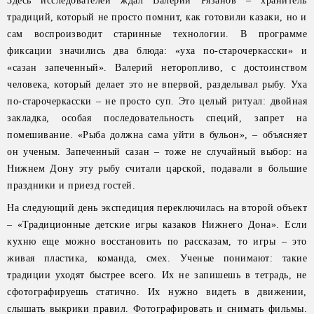
Здесь исследователей ждал Валерий Рязанов – хранитель
традиций, который не просто помнит, как готовили казаки, но и
сам воспроизводит старинные технологии. В программе
фиксации значились два блюда: «уха по-старочеркасски» и
«сазан запеченный». Валерий неторопливо, с достоинством
человека, который делает это не впервой, разделывал рыбу. Уха
по-старочеркасски – не просто суп. Это целый ритуал: двойная
закладка, особая последовательность специй, запрет на
помешивание. «Рыба должна сама уйти в бульон», – объясняет
он ученым. Запеченный сазан – тоже не случайный выбор: на
Нижнем Дону эту рыбу считали царской, подавали в большие
праздники и приезд гостей.
На следующий день экспедиция переключилась на второй объект
– «Традиционные детские игры казаков Нижнего Дона». Если
кухню еще можно восстановить по рассказам, то игры – это
живая пластика, команда, смех. Ученые понимают: такие
традиции уходят быстрее всего. Их не запишешь в тетрадь, не
сфотографируешь статично. Их нужно видеть в движении,
слышать выкрики правил. Фотографировать и снимать фильмы.