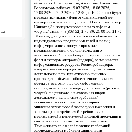
области в г. Новочеркасске, Аксайском, Багаевском,
Веселовском районах 19.03.2026, 18.06.2026,
17.09.2026, 17.12.2026 с 12-00 до 16-00 часов будет
проводиться акция «День открытых дверей для
предпринимателей» по адресу: г. Новочеркасск, пер.
Юннатов,3 и консультирование по телефонам
«горячей линии»: 8(863-52) 2-77-36, 21-00-56, 24-70-
ных
10 по следующим вопросам: права и обязанности
индивидуальных предпринимателей и юрлиц;
информирование и консультирование
предпринимателей и юридических лиц о
деятельности Роспотребнадзора, применении новых
форм и методов контроля (надзора), возможностях
информационных ресурсов Роспотребнадзора;
уведомительный порядок начала осуществления
деятельности, в т.ч. при открытии пищевых
производств, объектов общественного питания,
объектов торговли; порядок оформления
санэпидзаключений на виды деятельности (работы,
услуги); лицензирование отдельных видов
деятельности; исполнение требований
законодательства в области санитарно-
эпидемиологического благополучия населения и
защиты прав потребителей; требования к
производимой и реализуемой пищевой продукции в
соответствии с техническими регламентами
Таможенного союза; соблюдение требований
законодательства в области защиты прав