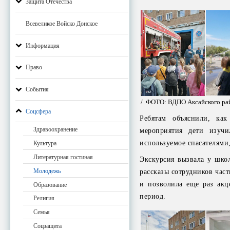
Защита Отечества
Всевеликое Войско Донское
Информация
Право
События
/ ФОТО: ВДПО Аксайского ра
Соцсфера
Ребятам объяснили, ка
Здравоохранение
мероприятия дети изучи
используемое спасателями
Культура
Литературная гостиная
Экскурсия вызвала у шко
Молодежь
рассказы сотрудников час
и позволила еще раз акц
Образование
период.
Религия
Семья
Соцзащита