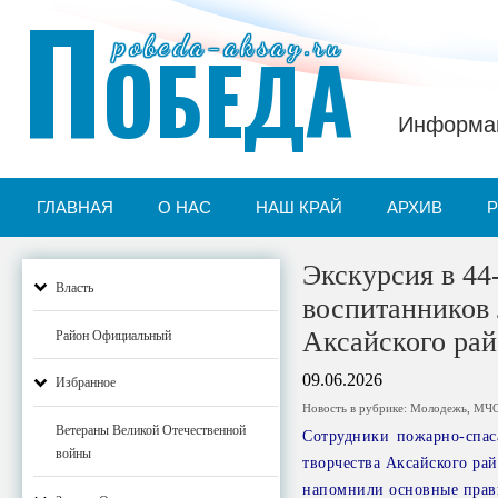
П
pobeda-aksay.ru
ОБЕДА
Информац
ГЛАВНАЯ
О НАС
НАШ КРАЙ
АРХИВ
Экскурсия в 44
Власть
воспитанников 
Аксайского рай
Район Официальный
09.06.2026
Избранное
Новость в рубрике:
Молодежь
,
МЧ
Ветераны Великой Отечественной
Сотрудники пожарно-спаса
войны
творчества Аксайского рай
напомнили основные прав