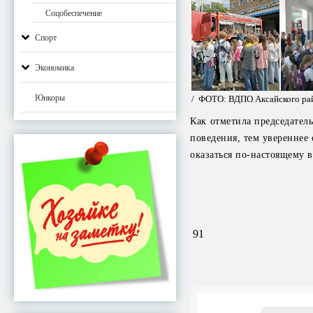
Соцобеспечение
Спорт
Экономика
Юнкоры
/ ФОТО: ВДПО Аксайского ра
Как отметила председател
поведения, тем увереннее
оказаться по-настоящему 
91