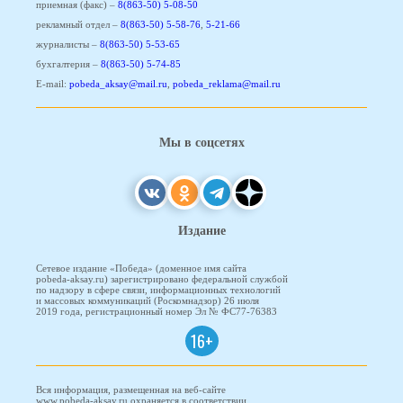
приемная (факс) –
8(863-50) 5-08-50
рекламный отдел –
8(863-50) 5-58-76
,
5-21-66
журналисты –
8(863-50) 5-53-65
бухгалтерия –
8(863-50) 5-74-85
E-mail:
pobeda_aksay@mail.ru
,
pobeda_reklama@mail.ru
Мы в соцсетях
Издание
Сетевое издание «Победа» (доменное имя сайта
pobeda-aksay.ru) зарегистрировано федеральной службой
по надзору в сфере связи, информационных технологий
и массовых коммуникаций (Роскомнадзор) 26 июля
2019 года, регистрационный номер Эл № ФС77-76383
16+
Вся информация, размещенная на веб-сайте
www.pobeda-aksay.ru охраняется в соответствии