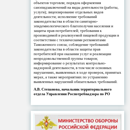
объектов торговли; порядок оформления
санэпидзаключений на виды деятельности (работы,
услуги); лицензирование отдельных видов
деятельности; исполнение требований
законодательства в области санитарно-
эпидемиологического благополучия населения и
защиты прав потребителей; требования к
производимой и реализуемой пищевой продукции в
соответствии с техническими регламентами
Таможенного союза; соблюдение требований
законодательства в области защиты прав
потребителей при оказании услуг и реализации
непродовольственной группы товаров;
информирование о результатах контрольно-
надзорной деятельности, в том числе основных
нарушениях, выявленных в ходе проверок, принятых
мерах, а также мероприятиях по устранению
выявленных нарушений обязательных требований.
А.В. Степанова, начальник территориального
отдела Управления Роспотребнадзора по РО