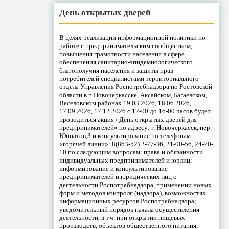
День открытых дверей
В целях реализации информационной политики по
работе с предпринимательским сообществом,
повышения грамотности населения в сфере
обеспечения санитарно-эпидемиологического
благополучия населения и защиты прав
потребителей специалистами территориального
отдела Управления Роспотребнадзора по Ростовской
области в г. Новочеркасске, Аксайском, Багаевском,
Веселовском районах 19.03.2026, 18.06.2026,
17.09.2026, 17.12.2026 с 12-00 до 16-00 часов будет
проводиться акция «День открытых дверей для
предпринимателей» по адресу: г. Новочеркасск, пер.
Юннатов,3 и консультирование по телефонам
«горячей линии»: 8(863-52) 2-77-36, 21-00-56, 24-70-
10 по следующим вопросам: права и обязанности
индивидуальных предпринимателей и юрлиц;
информирование и консультирование
предпринимателей и юридических лиц о
деятельности Роспотребнадзора, применении новых
форм и методов контроля (надзора), возможностях
информационных ресурсов Роспотребнадзора;
уведомительный порядок начала осуществления
деятельности, в т.ч. при открытии пищевых
производств, объектов общественного питания,