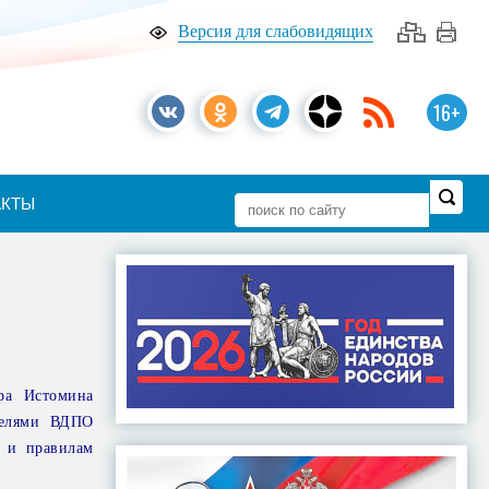
Версия для слабовидящих
16+
АКТЫ
ра Истомина
телями ВДПО
и и правилам