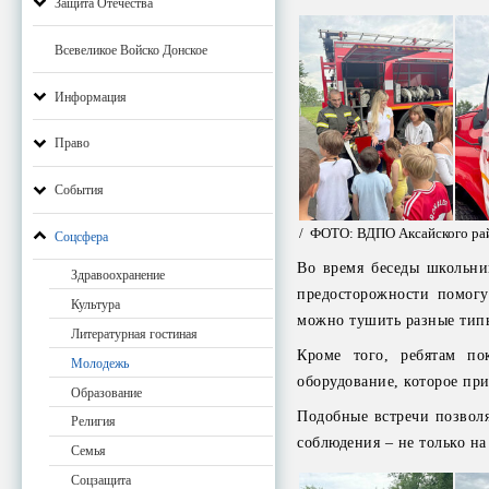
Защита Отечества
Всевеликое Войско Донское
Информация
Право
События
/ ФОТО: ВДПО Аксайского ра
Соцсфера
Во время беседы школьни
Здравоохранение
предосторожности помогу
Культура
можно тушить разные тип
Литературная гостиная
Кроме того, ребятам по
Молодежь
оборудование, которое пр
Образование
Подобные встречи позвол
Религия
соблюдения – не только на
Семья
Соцзащита