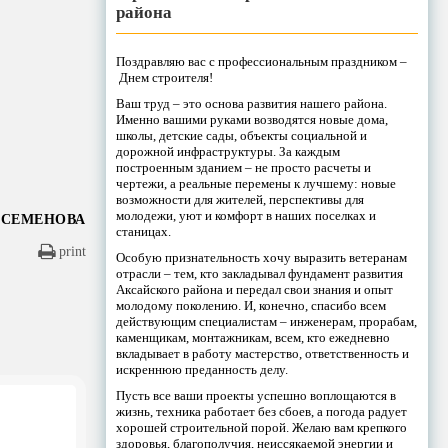
района
Поздравляю вас с профессиональным праздником –
Днем строителя!
Ваш труд – это основа развития нашего района.
Именно вашими руками возводятся новые дома,
школы, детские сады, объекты социальной и
дорожной инфраструктуры. За каждым
построенным зданием – не просто расчеты и
чертежи, а реальные перемены к лучшему: новые
возможности для жителей, перспективы для
молодежи, уют и комфорт в наших поселках и
 СЕМЕНОВА
станицах.
print
Особую признательность хочу выразить ветеранам
отрасли – тем, кто закладывал фундамент развития
Аксайского района и передал свои знания и опыт
молодому поколению. И, конечно, спасибо всем
действующим специалистам – инженерам, прорабам,
каменщикам, монтажникам, всем, кто ежедневно
вкладывает в работу мастерство, ответственность и
искреннюю преданность делу.
Пусть все ваши проекты успешно воплощаются в
жизнь, техника работает без сбоев, а погода радует
хорошей строительной порой. Желаю вам крепкого
здоровья, благополучия, неиссякаемой энергии и