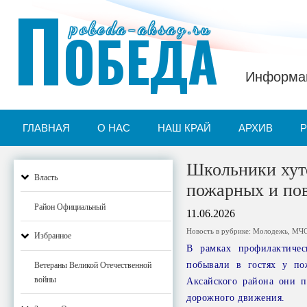
П
pobeda-aksay.ru
ОБЕДА
Информац
ГЛАВНАЯ
О НАС
НАШ КРАЙ
АРХИВ
Школьники хут
Власть
пожарных и пов
Район Официальный
11.06.2026
Новость в рубрике:
Молодежь
,
МЧ
Избранное
В рамках профилактиче
побывали в гостях у п
Ветераны Великой Отечественной
войны
Аксайского района они п
дорожного движения.