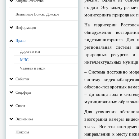
режим. Одним из основн
Защита Отечества
стадии. Эту задачу решае
Всевеликое Войско Донское
мониторинга природных п
На территории Ростовск
Информация
обнаружения возгоран
видеомониторинга. Для 
Право
региональная система и
Дорога и мы
природных ресурсов и 
МЧС
интеллектуальных муницип
Человек и закон
– Система постоянно моде
События
систему видеонаблюден
обзорно-поворотных камер
Соцсфера
– До конца года в систем
муниципальных образован
Спорт
Для уточнения обстано
Экономика
возгорания камеры видео
тысяч. Все эти инструме
Юнкоры
направлении к месту пожа