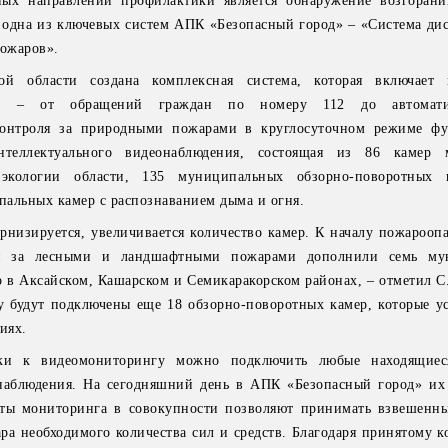
ых направлений профилактики является обнаружение возгорани
т одна из ключевых систем АПК «Безопасный город» – «Система ди
ожаров».
ой области создана комплексная система, которая включает 
ий – от обращений граждан по номеру 112 до автоматиз
контроля за природными пожарами в круглосуточном режиме фу
нтеллектуального видеонаблюдения, состоящая из 86 камер м
экологии области, 135 муниципальных обзорно-поворотных
альных камер с распознаванием дыма и огня.
рнизируется, увеличивается количество камер. К началу пожароопа
ия за лесными и ландшафтными пожарами дополнили семь му
 в Аксайском, Кашарском и Семикаракорском районах, – отметил С.
у будут подключены еще 18 обзорно-поворотных камер, которые ус
иях.
вки к видеомониторингу можно подключить любые находящиес
наблюдения. На сегодняшний день в АПК «Безопасный город» их
нты мониторинга в совокупности позволяют принимать взвешенн
ра необходимого количества сил и средств. Благодаря принятому к