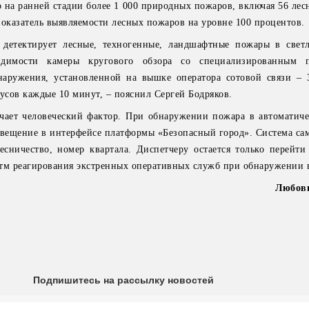
о на ранней стадии более 1 000 природных пожаров, включая 56 ле
показатель выявляемости лесных пожаров на уровне 100 процентов.
 детектирует лесные, техногенные, ландшафтные пожары в свет
идимости камеры кругового обзора со специализированным 
наружения, установленной на вышке оператора сотовой связи – 
усов каждые 10 минут, – пояснил Сергей Бодряков.
чает человеческий фактор. При обнаружении пожара в автоматич
овещение в интерфейсе платформы «Безопасный город». Система сам
есничество, номер квартала. Диспетчеру остается только перейти
тм реагирования экстренных оперативных служб при обнаружении 
Любов
Подпишитесь на рассылку новостей