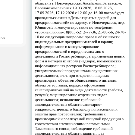
области в г. Новочеркасске, Аксайском, Багаевском,
Веселовском районах 19.03.2026, 18.06.2026,
17.09.2026, 17.12.2026 с 12-00 до 16-00 часов будет
проводиться акция «День открытых дверей для
предпринимателей» по адресу: г. Новочеркасск, пер.
Юннатов,3 и консультирование по телефонам
«горячей линии»: 8(863-52) 2-77-36, 21-00-56, 24-70-
10 по следующим вопросам: права и обязанности
ных
индивидуальных предпринимателей и юрлиц;
информирование и консультирование
предпринимателей и юридических лиц о
деятельности Роспотребнадзора, применении новых
форм и методов контроля (надзора), возможностях
информационных ресурсов Роспотребнадзора;
уведомительный порядок начала осуществления
деятельности, в т.ч. при открытии пищевых
производств, объектов общественного питания,
объектов торговли; порядок оформления
санэпидзаключений на виды деятельности (работы,
услуги); лицензирование отдельных видов
деятельности; исполнение требований
законодательства в области санитарно-
эпидемиологического благополучия населения и
защиты прав потребителей; требования к
производимой и реализуемой пищевой продукции в
соответствии с техническими регламентами
Таможенного союза; соблюдение требований
законодательства в области защиты прав