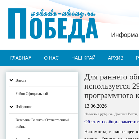
П
pobeda-aksay.ru
ОБЕДА
Информац
ГЛАВНАЯ
О НАС
НАШ КРАЙ
АРХИВ
Для раннего о
Власть
используется 2
программного 
Район Официальный
13.06.2026
Избранное
Новость в рубрике:
Донские Вести
,
Ветераны Великой Отечественной
Об этом сообщил заместит
войны
Напомним, в настоящее в