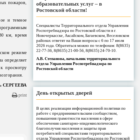
сных пожаров,
образовательных услуг – в
Ростовской области!
лое и темное
Специалисты Территориального отдела Управления
программным
Роспотребнадзора по Ростовской области в г.
30 км, время
Новочеркасске, Аксайском, Багаевском, Веселовском
районах ответят на Ваши вопросы с 6 по 17 июля
2026 года. Обратиться можно по телефонам: 8(8635)
22-77-36, 8(8635) 21-00-56, 8(8635) 24-70-10.
еском режиме
А.В. Степанова, начальник территориального
а определяет
отдела Управления Роспотребнадзора по
 к просмотру
Ростовской области
возгорания.
ь СЕРГЕЕВА
День открытых дверей
print
В целях реализации информационной политики по
работе с предпринимательским сообществом,
повышения грамотности населения в сфере
обеспечения санитарно-эпидемиологического
благополучия населения и защиты прав
потребителей специалистами территориального
отдела Управления Роспотребнадзора по Ростовской