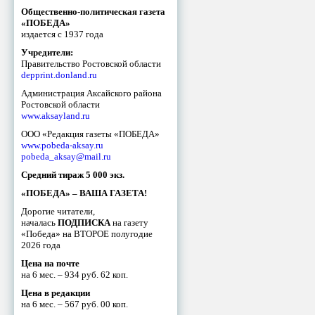
Общественно-политическая газета
«ПОБЕДА»
издается с 1937 года
Учредители:
Правительство Ростовской области
depprint.donland.ru
Администрация Аксайского района
Ростовской области
www.aksayland.ru
ООО «Редакция газеты «ПОБЕДА»
www.pobeda-aksay.ru
pobeda_aksay@mail.ru
Средний тираж 5 000 экз.
«ПОБЕДА» – ВАША ГАЗЕТА!
Дорогие читатели,
началась
ПОДПИСКА
на газету
«Победа» на ВТОРОЕ полугодие
2026 года
Цена на почте
на 6 мес. – 934 руб. 62 коп.
Цена в редакции
на 6 мес. – 567 руб. 00 коп.