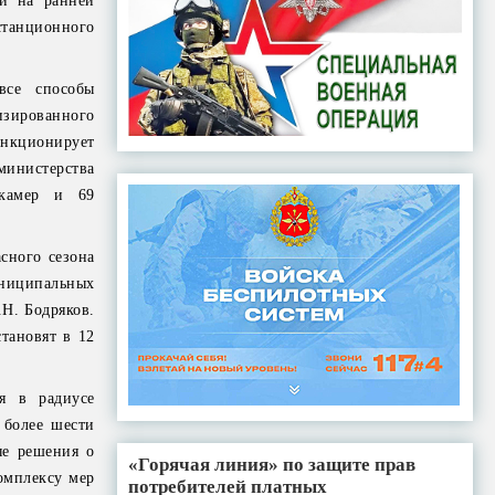
й на ранней
станционного
все способы
ированного
нкционирует
инистерства
 камер и 69
сного сезона
ниципальных
Н. Бодряков.
тановят в 12
я в радиусе
 более шести
ые решения о
«Горячая линия» по защите прав
омплексу мер
потребителей платных