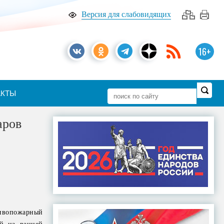
Версия для слабовидящих
16+
АКТЫ
аров
тивопожарный