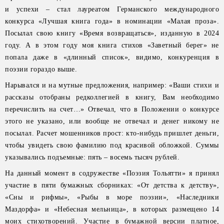
и успехи – стал лауреатом Германского международного
конкурса «Лучшая книга года» в номинации «Малая проза».
Посылал свою книгу «Время возвращаться», изданную в 2024
году. А в этом году моя книга стихов «Заветный берег» не
попала даже в «длинный список», видимо, конкуренция в
поэзии гораздо выше.
Нарывался и на мутные предложения, например: «Ваши стихи и
рассказы отобраны редколлегией в книгу, Вам необходимо
перечислить на счет…» Отвечал, что в Положении о конкурсе
этого не указано, или вообще не отвечал и денег никому не
посылал. Расчет мошенников прост: кто-нибудь пришлет деньги,
чтобы увидеть свою фамилию под красивой обложкой. Суммы
указывались подъемные: пять – восемь тысяч рублей.
На данный момент в содружестве «Поэзия Тольятти» я принял
участие в пяти бумажных сборниках: «От детства к детству»,
«Сны и рифмы», «Рыбы в море поэзии», «Наследники
Маздорфа» и «Небесная мельница», в которых размещено 14
моих стихотворений. Участие в бумажной версии платное,