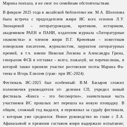
Марина поехала, я не смог по семейным обстоятельствам.
В феврале 2025 года в аксайской библиотеке им. М.А. Шолохова
была встреча с председателем жюри ИС всех сезонов Л.У.
Звонаревой – литературоведом, критиком, историком,
академиком РАЕН и ПАНИ, издателем журнала «Литературные
знакомства» и членом жюри П.Г. Креневым – известным
поморским писателем, журналистом, лауреатом литературных
премий, в т.ч. имени Николая Лескова и Александра Грина,
генералом ФСБ в отставке – всего, пожалуй, не перечислишь, в
которой также приняли участие ростовские поэты Марина Фа-
теева и Игорь Елисеев (гран- при ИС-2024).
Фестиваль ИС-2025 был особенный: В.М. Басыров сложил
полномочия руководителя от- деления СП, учредил новый
фестиваль «Книга – это бессмертие», значительная часть
участников ИС прошлых лет перешла на новую площадку. В
общем, сложный год выдался, я переживал за судьбу фестиваля,
с которым уже сроднился. Новое руководство во главе с Л.А.
Афанасьевой и прежним составом жюри выдержало испытание;