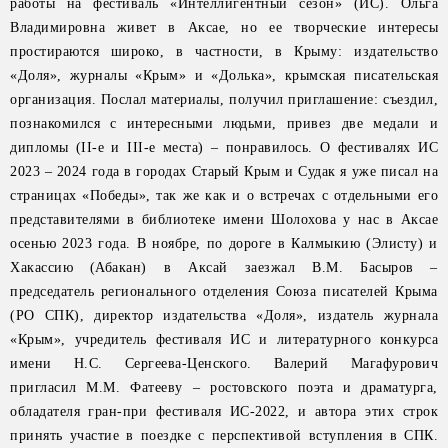
работы на фестиваль «Интеллигентный сезон» (ИС). Ольга
Владимировна живет в Аксае, но ее творческие интересы
простираются широко, в частности, в Крыму: издательство
«Доля», журналы «Крым» и «Долька», крымская писательская
организация. Послал материалы, получил приглашение: съездил,
познакомился с интересными людьми, привез две медали и
дипломы (II-е и III-е места) – понравилось. О фестивалях ИС
2023 – 2024 года в городах Старый Крым и Судак я уже писал на
страницах «Победы», так же как и о встречах с отдельными его
представителями в библиотеке имени Шолохова у нас в Аксае
осенью 2023 года. В ноябре, по дороге в Калмыкию (Элисту) и
Хакассию (Абакан) в Аксай заезжал В.М. Басыров –
председатель регионального отделения Союза писателей Крыма
(РО СПК), директор издательства «Доля», издатель журнала
«Крым», учредитель фестиваля ИС и литературного конкурса
имени Н.С. Сергеева-Ценского. Валерий Магафурович
пригласил М.М. Фатееву – ростовского поэта и драматурга,
обладателя гран-при фестиваля ИС-2022, и автора этих строк
принять участие в поездке с перспективой вступления в СПК.