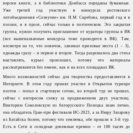
версии книги, а в библиотеки Донбасса переданы бумажные.
Уже третий год участвую в конкурсах ростовского
литобъединения «Созвучие» им. Н.М. Скребова, первый год и в
поэзии, и в прозе, сейчас только в поэтическом. Это закрытая
группа, нужно получить приглашение от куратора группы в ВК
(все вышеназванные конкурсы тоже проводятся в ВК). Там,
несмотря на то, что новичок, занимал призовые места (1 – 3),
однажды сразу – и первое и второе. Тогда разрешалось два стиха
выставлять, курьез произошел, потому что материалы
рассматриваются без имени, как и на всех площадках ВК.
Много возможностей сейчас для творчества предоставляется в
Интернете. В этом году принял участие в Открытом турнире
поэтов – попал в стартовую сотню, во второй тур не прошел,
сейчас с интересом слежу за продвижением двух участниц.
Викторию Соколовскую из белорусского Полоцка знаю лично,
она обладатель Гран-при фестиваля ИС-2023, а за Нюру Захарову
из Батайска болею, потому что землячка, обе прошли в 3-й тур.
Есть в Сети и солидные денежные премии – от 100 тысяч до