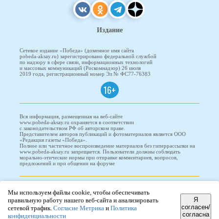
Издание
Сетевое издание «Победа» (доменное имя сайта
pobeda-aksay.ru) зарегистрировано федеральной службой
по надзору в сфере связи, информационных технологий
и массовых коммуникаций (Роскомнадзор) 26 июля
2019 года, регистрационный номер Эл № ФС77-76383
16+
Вся информация, размещенная на веб-сайте
www.pobeda-aksay.ru охраняется в соответствии
с законодательством РФ об авторском праве.
Представителем авторов публикаций и фотоматериалов является ООО
«Редакция газеты «Победа».
Полное или частичное воспроизведение материалов без гиперрассылки на
www.pobeda-aksay.ru запрещается. Пользователи должны соблюдать
морально-этические нормы при отправке комментариев, вопросов,
предложений и при общении на форуме
ПОБЕДА © 2010-2026
Мы используем файлы cookie, чтобы обеспечивать
Я
правильную работу нашего веб-сайта и анализировать
согласен/
сетевой трафик.
Согласие Метрика
и
Политика
согласна
Редизайн и доработка сайта -
ООО "Проводник"
конфиденциальности