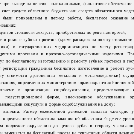
е при выходе на пенсию поликлиниками, финансовое обеспечение 
 счет средств областного бюджета или средств обязательного медс
а были прикреплены в период работы, бесплатное оказание 
изациях;
оцентов стоимости лекарств, приобретаемых по рецептам врачей;
ие и ремонт зубных протезов (кроме расходов на оплату стоимости
мики) в государственных медорганизациях по месту регистрац
другими протезами и протезно-ортопедическими изделиями. Пр
уг по бесплатному изготовлению и ремонту зубных протезов в гос
у регистрации гражданина бесплатное изготовление и ремонт зуб
ату стоимости драгоценных металлов и металлокерамики) осущ
изациях, определенных министерством здравоохранения Ростовской
риеме в организации соцобслуживания, предоставляющие 
 полустационарной форме, внеочередное обслуживание ор
тавляющими соцуслуги в форме соцобслуживания на дому;
я выплата. Размер ежемесячной денежной выплаты ежегодно ув
из определенного областным законом об областном бюджете уров
ма подлежит округлению до целого рубля в сторону увеличени
н заменяется на бесплатный проезд на территории области независ