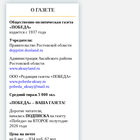
О ГАЗЕТЕ
Общественно-политическая газета
«ПОБЕДА»
издается с 1937 года
Учредители:
Правительство Ростовской области
depprint.donland.ru
Администрация Аксайского района
Ростовской области
www.aksayland.ru
ООО «Редакция газеты «ПОБЕДА»
www.pobeda-aksay.ru
pobeda_aksay@mail.ru
Средний тираж 5 000 экз.
«ПОБЕДА» – ВАША ГАЗЕТА!
Дорогие читатели,
началась
ПОДПИСКА
на газету
«Победа» на ВТОРОЕ полугодие
2026 года
Цена на почте
на 6 мес. – 934 руб. 62 коп.