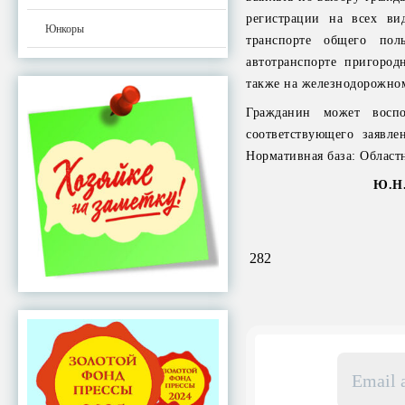
регистрации на всех вид
Юнкоры
транспорте общего пол
автотранспорте пригоро
также на железнодорожно
Гражданин может восп
соответствующего заявле
Нормативная база: Област
Ю.Н.
282
Email
адрес
*