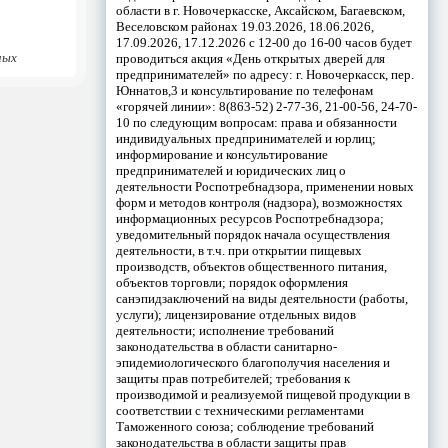
области в г. Новочеркасске, Аксайском, Багаевском,
Веселовском районах 19.03.2026, 18.06.2026,
17.09.2026, 17.12.2026 с 12-00 до 16-00 часов будет
ных
проводиться акция «День открытых дверей для
предпринимателей» по адресу: г. Новочеркасск, пер.
Юннатов,3 и консультирование по телефонам
«горячей линии»: 8(863-52) 2-77-36, 21-00-56, 24-70-
10 по следующим вопросам: права и обязанности
индивидуальных предпринимателей и юрлиц;
информирование и консультирование
предпринимателей и юридических лиц о
деятельности Роспотребнадзора, применении новых
форм и методов контроля (надзора), возможностях
информационных ресурсов Роспотребнадзора;
уведомительный порядок начала осуществления
деятельности, в т.ч. при открытии пищевых
производств, объектов общественного питания,
объектов торговли; порядок оформления
санэпидзаключений на виды деятельности (работы,
услуги); лицензирование отдельных видов
деятельности; исполнение требований
законодательства в области санитарно-
эпидемиологического благополучия населения и
защиты прав потребителей; требования к
производимой и реализуемой пищевой продукции в
соответствии с техническими регламентами
Таможенного союза; соблюдение требований
законодательства в области защиты прав