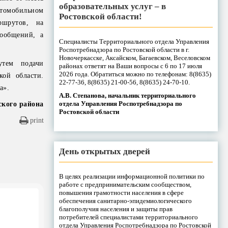
образовательных услуг – в
втомобильном
Ростовской области!
ршрутов, на
сообщений, а
Специалисты Территориального отдела Управления
Роспотребнадзора по Ростовской области в г.
Новочеркасске, Аксайском, Багаевском, Веселовском
утем подачи
районах ответят на Ваши вопросы с 6 по 17 июля
2026 года. Обратиться можно по телефонам: 8(8635)
кой области.
22-77-36, 8(8635) 21-00-56, 8(8635) 24-70-10.
а».
А.В. Степанова, начальник территориального
отдела Управления Роспотребнадзора по
кого района
Ростовской области
print
День открытых дверей
В целях реализации информационной политики по
работе с предпринимательским сообществом,
повышения грамотности населения в сфере
обеспечения санитарно-эпидемиологического
благополучия населения и защиты прав
потребителей специалистами территориального
отдела Управления Роспотребнадзора по Ростовской