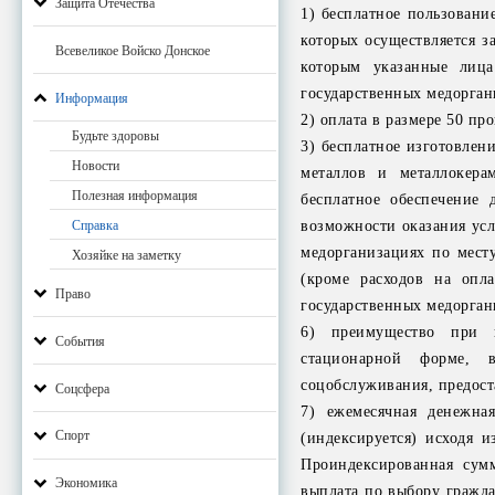
Защита Отечества
1) бесплатное пользовани
которых осуществляется за
Всевеликое Войско Донское
которым указанные лиц
государственных медорган
Информация
2) оплата в размере 50 пр
Будьте здоровы
3) бесплатное изготовлен
Новости
металлов и металлокера
Полезная информация
бесплатное обеспечение 
возможности оказания усл
Справка
медорганизациях по мест
Хозяйке на заметку
(кроме расходов на опл
Право
государственных медорган
6) преимущество при п
События
стационарной форме, в
соцобслуживания, предос
Соцсфера
7) ежемесячная денежна
Спорт
(индексируется) исходя 
Проиндексированная сум
Экономика
выплата по выбору гражда