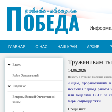
П
pobeda-aksay.ru
ОБЕДА
Информац
ГЛАВНАЯ
О НАС
НАШ КРАЙ
АРХИВ
Труженикам ты
Власть
14.06.2026
Район Официальный
Новость в рубрике:
Полезная инфо
Лицам, проработавшим в 
Избранное
исключая период работы 
или медалями СССР за са
Ветераны Великой Отечественной
меры соцподдержки.
войны
Среди них: