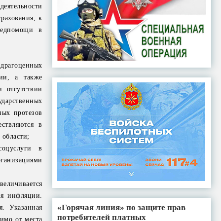
деятельности
трахования, к
медпомощи в
 драгоценных
ии, а также
и отсутствии
ударственных
ных протезов
ествляются в
 области;
соцуслуги в
ганизациями
еличивается
ня инфляции.
«Горячая линия» по защите прав
я. Указанная
потребителей платных
имо от места