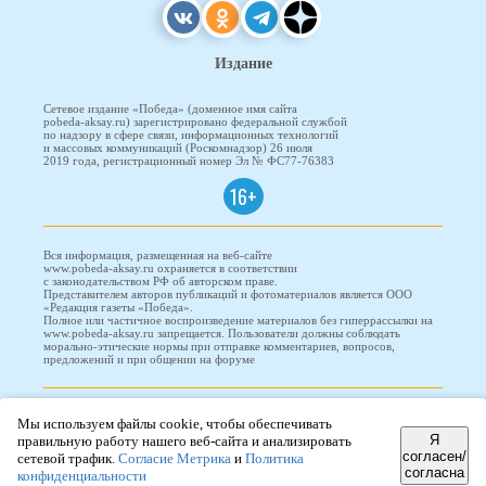
Издание
Сетевое издание «Победа» (доменное имя сайта
pobeda-aksay.ru) зарегистрировано федеральной службой
по надзору в сфере связи, информационных технологий
и массовых коммуникаций (Роскомнадзор) 26 июля
2019 года, регистрационный номер Эл № ФС77-76383
16+
Вся информация, размещенная на веб-сайте
www.pobeda-aksay.ru охраняется в соответствии
с законодательством РФ об авторском праве.
Представителем авторов публикаций и фотоматериалов является ООО
«Редакция газеты «Победа».
Полное или частичное воспроизведение материалов без гиперрассылки на
www.pobeda-aksay.ru запрещается. Пользователи должны соблюдать
морально-этические нормы при отправке комментариев, вопросов,
предложений и при общении на форуме
ПОБЕДА © 2010-2026
Мы используем файлы cookie, чтобы обеспечивать
Я
правильную работу нашего веб-сайта и анализировать
согласен/
сетевой трафик.
Согласие Метрика
и
Политика
согласна
Редизайн и доработка сайта -
ООО "Проводник"
конфиденциальности