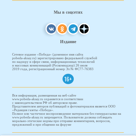
Мы в соцсетях
Издание
Сетевое издание «Победа» (доменное имя сайта
pobeda-aksay.ru) зарегистрировано федеральной службой
по надзору в сфере связи, информационных технологий
и массовых коммуникаций (Роскомнадзор) 26 июля
2019 года, регистрационный номер Эл № ФС77-76383
16+
Вся информация, размещенная на веб-сайте
www.pobeda-aksay.ru охраняется в соответствии
с законодательством РФ об авторском праве.
Представителем авторов публикаций и фотоматериалов является ООО
«Редакция газеты «Победа».
Полное или частичное воспроизведение материалов без гиперрассылки на
www.pobeda-aksay.ru запрещается. Пользователи должны соблюдать
морально-этические нормы при отправке комментариев, вопросов,
предложений и при общении на форуме