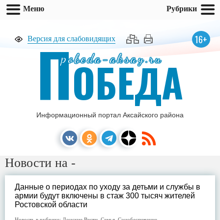
Меню
Рубрики
П
16+
Версия для слабовидящих
pobeda-aksay.ru
ОБЕДА
Информационный портал Аксайского района
Новости на -
Данные о периодах по уходу за детьми и службы в
армии будут включены в стаж 300 тысяч жителей
Ростовской области
Новость в рубрике:
Донские Вести
,
Семья
,
Соцобеспечение