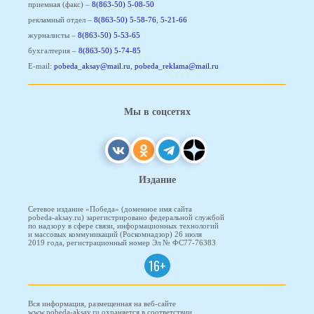
приемная (факс) –
8(863-50) 5-08-50
рекламный отдел –
8(863-50) 5-58-76
,
5-21-66
журналисты –
8(863-50) 5-53-65
бухгалтерия –
8(863-50) 5-74-85
E-mail:
pobeda_aksay@mail.ru
,
pobeda_reklama@mail.ru
Мы в соцсетях
Издание
Сетевое издание «Победа» (доменное имя сайта
pobeda-aksay.ru) зарегистрировано федеральной службой
по надзору в сфере связи, информационных технологий
и массовых коммуникаций (Роскомнадзор) 26 июля
2019 года, регистрационный номер Эл № ФС77-76383
16+
Вся информация, размещенная на веб-сайте
www.pobeda-aksay.ru охраняется в соответствии