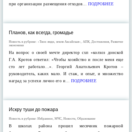
при организации размещения отходов…
ПОДРОБНЕЕ
Планов, как всегда, громадье
Новость в рубрике:
«Твои люди, земля Аксайская»
,
АПК
,
Достижения
,
Развитие
экономики
На вопрос о своей мечте директор схп «колхоз донской
Г.А. Кротов ответил: «Чтобы хозяйство и после меня еще
сто лет работало…». Георгий Анатольевич Кротов –
руководитель, каких мало. И стаж, и опыт, и множество
наград за успехи лично его и…
ПОДРОБНЕЕ
Искру туши до пожара
Новость в рубрике:
Избранное
,
МЧС
,
Новости
,
Образование
В школах района прошел месячник пожарной