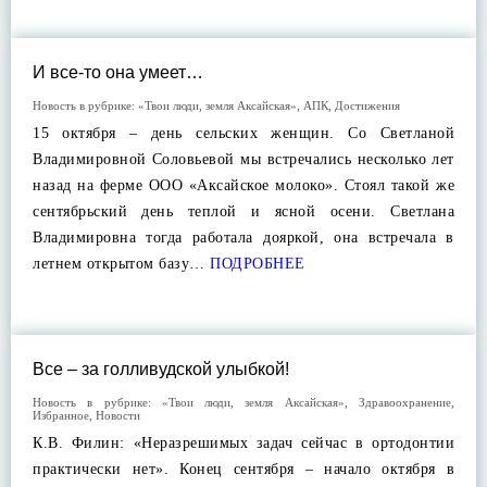
И все-то она умеет…
Новость в рубрике:
«Твои люди, земля Аксайская»
,
АПК
,
Достижения
15 октября – день сельских женщин. Со Светланой
Владимировной Соловьевой мы встречались несколько лет
назад на ферме ООО «Аксайское молоко». Стоял такой же
сентябрьский день теплой и ясной осени. Светлана
Владимировна тогда работала дояркой, она встречала в
летнем открытом базу…
ПОДРОБНЕЕ
Все – за голливудской улыбкой!
Новость в рубрике:
«Твои люди, земля Аксайская»
,
Здравоохранение
,
Избранное
,
Новости
К.В. Филин: «Неразрешимых задач сейчас в ортодонтии
практически нет». Конец сентября – начало октября в