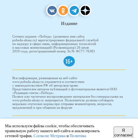
Издание
Сетевое издание «Победа» (доменное имя сайта
pobeda-aksay.ru) зарегистрировано федеральной службой
по надзору в сфере связи, информационных технологий
и массовых коммуникаций (Роскомнадзор) 26 июля
2019 года, регистрационный номер Эл № ФС77-76383
16+
Вся информация, размещенная на веб-сайте
www.pobeda-aksay.ru охраняется в соответствии
с законодательством РФ об авторском праве.
Представителем авторов публикаций и фотоматериалов является ООО
«Редакция газеты «Победа».
Полное или частичное воспроизведение материалов без гиперрассылки на
www.pobeda-aksay.ru запрещается. Пользователи должны соблюдать
морально-этические нормы при отправке комментариев, вопросов,
предложений и при общении на форуме
ПОБЕДА © 2010-2026
Мы используем файлы cookie, чтобы обеспечивать
Я
правильную работу нашего веб-сайта и анализировать
согласен/
сетевой трафик.
Согласие Метрика
и
Политика