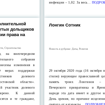
инфекции – 1,02. За весь…
ПОДРО
олнительной
Лонгин Сотник
утых дольщиков
тии права на
сти
,
Строительство
Новость в рубрике:
Даты
,
Религия
я, на внеочередном
ательного собрания
внесены изменения в
О мерах поддержки
29 октября 2020 года (16 октября 
стников долевого
стилю) верующие православной це
стовской области».
память троих Лонгинов – С
ий участник долевого
Печерского привратника и Ярен
сширено. К данной
народе эта дата имеет и другое н
осятся и те граждане,
День зрения, по причине исцелени
святого от катаракты…
ПОДРОБНЕ