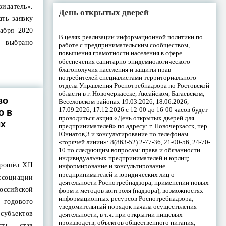
зидатель».
День открытых дверей
ать заявку
абря 2020
В целях реализации информационной политики по
 выбрано
работе с предпринимательским сообществом,
повышения грамотности населения в сфере
обеспечения санитарно-эпидемиологического
благополучия населения и защиты прав
потребителей специалистами территориального
отдела Управления Роспотребнадзора по Ростовской
области в г. Новочеркасске, Аксайском, Багаевском,
во
Веселовском районах 19.03.2026, 18.06.2026,
17.09.2026, 17.12.2026 с 12-00 до 16-00 часов будет
о в
проводиться акция «День открытых дверей для
ых
предпринимателей» по адресу: г. Новочеркасск, пер.
Юннатов,3 и консультирование по телефонам
«горячей линии»: 8(863-52) 2-77-36, 21-00-56, 24-70-
10 по следующим вопросам: права и обязанности
индивидуальных предпринимателей и юрлиц;
прошёл XII
информирование и консультирование
предпринимателей и юридических лиц о
оциации
деятельности Роспотребнадзора, применении новых
ссийской
форм и методов контроля (надзора), возможностях
информационных ресурсов Роспотребнадзора;
 годового
уведомительный порядок начала осуществления
 субъектов
деятельности, в т.ч. при открытии пищевых
производств, объектов общественного питания,
ть, став