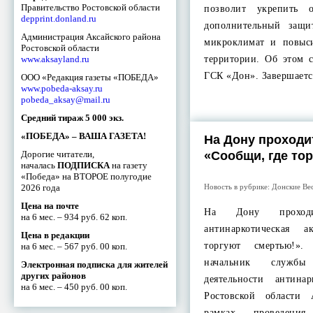
Правительство Ростовской области
позволит укрепить о
depprint.donland.ru
дополнительный защи
Администрация Аксайского района
микроклимат и повыси
Ростовской области
www.aksayland.ru
территории. Об этом 
ГСК «Дон». Завершает
ООО «Редакция газеты «ПОБЕДА»
www.pobeda-aksay.ru
pobeda_aksay@mail.ru
Средний тираж 5 000 экз.
«ПОБЕДА» – ВАША ГАЗЕТА!
На Дону проходи
Дорогие читатели,
«Сообщи, где то
началась
ПОДПИСКА
на газету
«Победа» на ВТОРОЕ полугодие
2026 года
Новость в рубрике:
Донские Ве
Цена на почте
На Дону проходи
на 6 мес. – 934 руб. 62 коп.
антинаркотическая 
Цена в редакции
торгуют смертью!»
на 6 мес. – 567 руб. 00 коп.
начальник служб
Электронная подписка для жителей
других районов
деятельности антина
на 6 мес. – 450 руб. 00 коп.
Ростовской области
рамках проведен