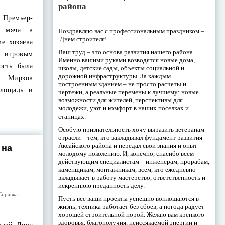
района
 Премьер-
а мяча в
Поздравляю вас с профессиональным праздником –
Днем строителя!
е хозяева
Ваш труд – это основа развития нашего района.
игровым
Именно вашими руками возводятся новые дома,
ость была
школы, детские сады, объекты социальной и
дорожной инфраструктуры. За каждым
. Мирзов
построенным зданием – не просто расчеты и
лощадь и
чертежи, а реальные перемены к лучшему: новые
возможности для жителей, перспективы для
молодежи, уют и комфорт в наших поселках и
станицах.
Особую признательность хочу выразить ветеранам
отрасли – тем, кто закладывал фундамент развития
Аксайского района и передал свои знания и опыт
 на
молодому поколению. И, конечно, спасибо всем
действующим специалистам – инженерам, прорабам,
каменщикам, монтажникам, всем, кто ежедневно
вкладывает в работу мастерство, ответственность и
искреннюю преданность делу.
Справка
Пусть все ваши проекты успешно воплощаются в
жизнь, техника работает без сбоев, а погода радует
хорошей строительной порой. Желаю вам крепкого
здоровья, благополучия, неиссякаемой энергии и