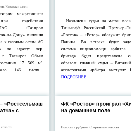
сти
,
Человек и закон
зпром межрегионгаз
 при содействии
Назначены судьи на матчи вось
 ПАО «Газпром
Тинькофф Российской Премьер-Л
стов-на-Дону» выявили
«Ростов» – «Ротор» обслужит бриг
ие к газовым сетям АО
Панина. Во встрече будет заде
к» по адресу: пер.
система видеопомощи арбитра. 
 г. Таганрог. Объем
бригада будет представлена с
составил 17 509 м³.
образом: главный судья – Витали
коло 146 тысяч…
ассистентами арбитра выступят
ПОДРОБНЕЕ
 – «Ростсельмаш
ФК «Ростов» проиграл «Х
атча» с
на домашнем поле
 новости
Новость в рубрике:
Спортивные новости