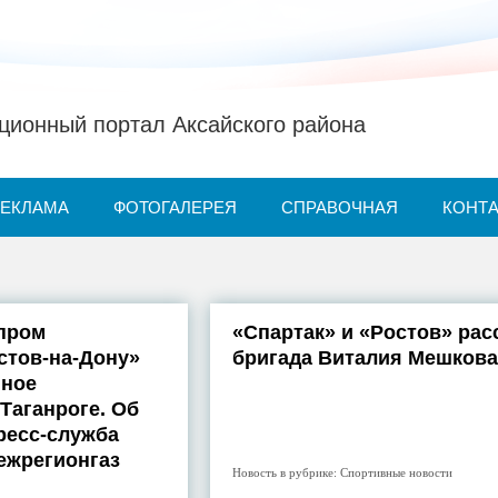
ионный портал Аксайского района
РЕКЛАМА
ФОТОГАЛЕРЕЯ
СПРАВОЧНАЯ
КОНТ
пром
«Спартак» и «Ростов» рас
стов-на-Дону»
бригада Виталия Мешкова
нное
 Таганроге. Об
ресс-служба
ежрегионгаз
Новость в рубрике:
Спортивные новости