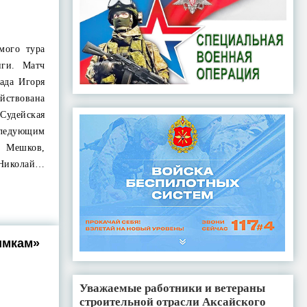
мого тура
иги. Матч
ада Игоря
йствована
Судейская
ледующим
й Мешков,
 Николай…
имкам»
Уважаемые работники и ветераны
строительной отрасли Аксайского