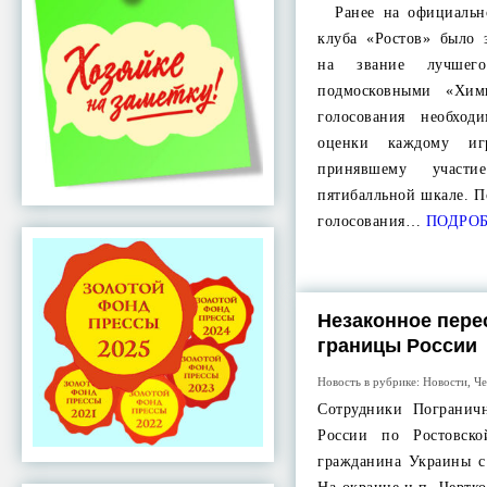
Ранее на официально
клуба «Ростов» было 
на звание лучшег
подмосковными «Хим
голосования необход
оценки каждому игр
принявшему участ
пятибалльной шкале. П
голосования…
ПОДРО
Незаконное пере
границы России
Новость в рубрике:
Новости
,
Че
Сотрудники Погранич
России по Ростовско
гражданина Украины 