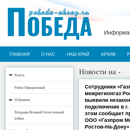
П
pobeda-aksay.ru
ОБЕДА
Информац
ГЛАВНАЯ
О НАС
НАШ КРАЙ
АРХИВ
Новости на -
Власть
Сотрудники «Газ
Район Официальный
межрегионгаз Ро
выявили незако
Избранное
подключение в г.
Ветераны Великой Отечественной
этом сообщает п
войны
ООО «Газпром М
Ростов-На-Дону»