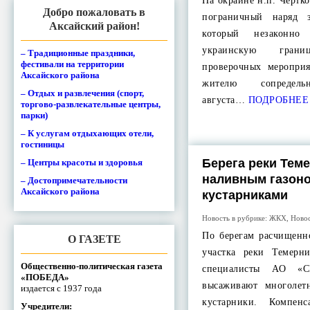
На окраине н.п. Чертк
Добро пожаловать в
пограничный наряд з
Аксайский район!
который незаконно 
украинскую гран
– Традиционные праздники,
фестивали на территории
проверочных мероприя
Аксайского района
жителю сопредельн
– Отдых и развлечения (спорт,
августа…
ПОДРОБНЕЕ
торгово-развлекательные центры,
парки)
– К услугам отдыхающих отели,
гостиницы
Берега реки Тем
– Центры красоты и здоровья
наливным газоно
– Достопримечательности
Аксайского района
кустарниками
Новость в рубрике:
ЖКХ
,
Ново
По берегам расчищенн
О ГАЗЕТЕ
участка реки Темерн
Общественно-политическая газета
специалисты АО «СМ
«ПОБЕДА»
высаживают многолет
издается с 1937 года
кустарники. Компенс
Учредители: