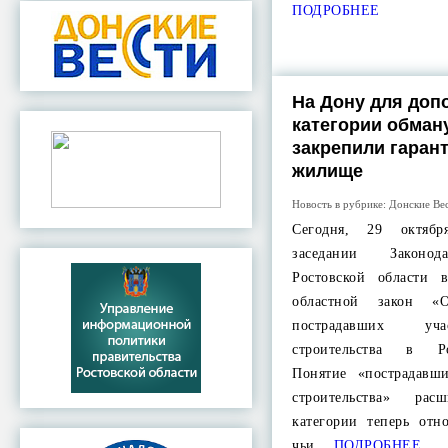
ПОДРОБНЕЕ
На Дону для доп
категории обман
закрепили гаран
жилище
Новость в рубрике:
Донские Ве
Сегодня, 29 октябр
заседании Законод
Ростовской области 
областной закон «
пострадавших уча
строительства в Ро
Понятие «пострадавш
строительства» ра
категории теперь отн
чьи…
ПОДРОБНЕЕ