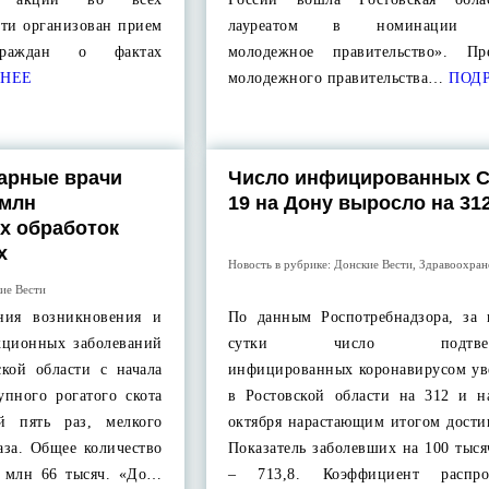
сти организован прием
лауреатом в номинации «
раждан о фактах
молодежное правительство». Пре
НЕЕ
молодежного правительства…
ПОДР
арные врачи
Число инфицированных C
 млн
19 на Дону выросло на 31
х обработок
х
Новость в рубрике:
Донские Вести
,
Здравоохран
ие Вести
ния возникновения и
По данным Роспотребнадзора, за 
кционных заболеваний
сутки число подтверж
ской области с начала
инфицированных коронавирусом ув
упного рогатого скота
в Ростовской области на 312 и н
й пять раз, мелкого
октября нарастающим итогом дости
раза. Общее количество
Показатель заболевших на 100 тыс
3 млн 66 тысяч. «До…
– 713,8. Коэффициент распрос