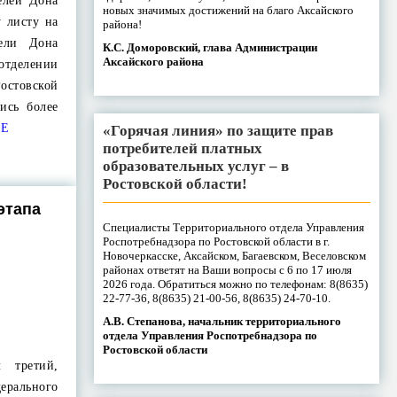
елей Дона
новых значимых достижений на благо Аксайского
 листу на
района!
ели Дона
К.С. Доморовский, глава Администрации
Аксайского района
тделении
остовской
ись более
ЕЕ
«Горячая линия» по защите прав
потребителей платных
образовательных услуг – в
Ростовской области!
этапа
Специалисты Территориального отдела Управления
Роспотребнадзора по Ростовской области в г.
Новочеркасске, Аксайском, Багаевском, Веселовском
районах ответят на Ваши вопросы с 6 по 17 июля
2026 года. Обратиться можно по телефонам: 8(8635)
22-77-36, 8(8635) 21-00-56, 8(8635) 24-70-10.
А.В. Степанова, начальник территориального
отдела Управления Роспотребнадзора по
Ростовской области
 третий,
ерального