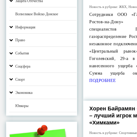
Защита Отечества
Новость в рубрике:
ЖКХ
,
Ново
Всевеликое Войско Донское
Cотрудники ООО «Га
Ростов-на-Дону»
Информация
специалистов
газораспределение Ро
Право
незаконное подключен
«Центральный рыно
События
Гоголевский, 29-а в
нанесенного ущерба 
Соцсфера
Сумма ущерба о
Спорт
ПОДРОБНЕЕ
Экономика
Юнкоры
Хорен Байрамян
– лучший игрок м
«Химками»
Новость в рубрике:
Спортивные