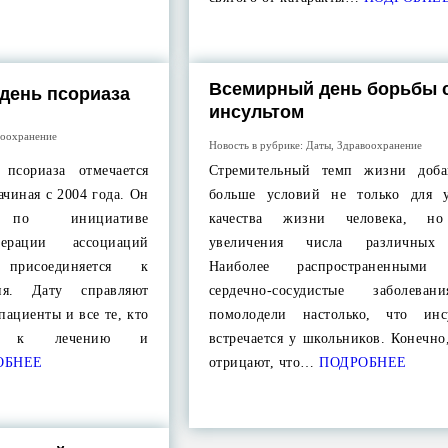
Всемирный день борьбы 
день псориаза
инсультом
воохранение
Новость в рубрике:
Даты
,
Здравоохранение
псориаза отмечается
Стремительный темп жизни доба
ачиная с 2004 года. Он
больше условий не только для 
по инициативе
качества жизни человека, 
ерации ассоциаций
увеличения числа различных 
 присоединяется к
Наиболее распространенными 
ия. Дату справляют
сердечно-сосудистые заболева
пациенты и все те, кто
помолодели настолько, что инс
ие к лечению и
встречается у школьников. Конечно
ОБНЕЕ
отрицают, что…
ПОДРОБНЕЕ