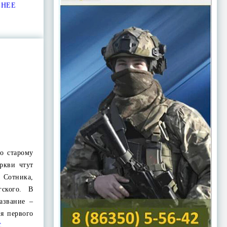
БНЕЕ
по старому
ркви чтут
отника,
гского. В
азвание –
я первого
Е