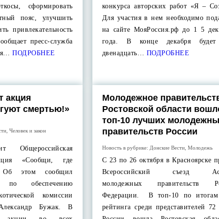
ткосы, сформировать
конкурса авторских работ «Я – Со
тный пояс, улучшить
Для участия в нем необходимо под
ть привлекательность
на сайте МояРоссия.рф до 1 5 дек
сообщает пресс-служба
года. В конце декабря будет
ся…
ПОДРОБНЕЕ
двенадцать…
ПОДРОБНЕЕ
т акция
Молодежное правительст
ргуют смертью!»
Ростовской области вошл
топ-10 лучших молодежн
правительств России
сти
,
Человек и закон
т Общероссийская
Новость в рубрике:
Донские Вести
,
Молодежь
акция «Сообщи, где
С 23 по 26 октября в Красноярске 
. Об этом сообщил
Всероссийский съезд Асс
ы по обеспечению
молодежных правительств Ро
ркотической комиссии
Федерации. В топ-10 по итогам
 Александр Бужак. В
рейтинга среди представителей 72
ия акции во всех
России вошла Ростовская облас