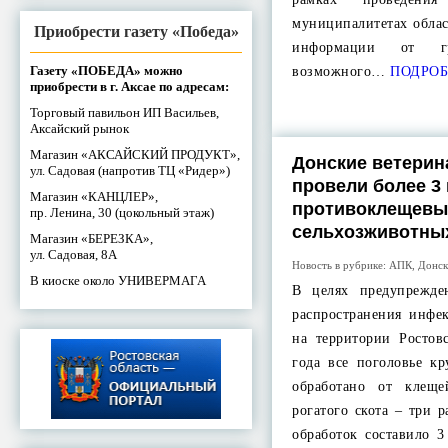
муниципалитетах обла
Приобрести газету «Победа»
информации от г
Газету «ПОБЕДА» можно
возможного…
ПОДРОБ
приобрести в г. Аксае по адресам:
Торговый павильон ИП Васильев,
Аксайский рынок
Магазин «АКСАЙСКИЙ ПРОДУКТ»,
Донские ветерин
ул. Садовая (напротив ТЦ «Ридер»)
провели более 3
Магазин «КАНЦЛЕР»,
противоклещевы
пр. Ленина, 30 (цокольный этаж)
сельхозживотны
Магазин «БЕРЕЗКА»,
ул. Садовая, 8А
Новость в рубрике:
АПК
,
Донск
В киоске около УНИВЕРМАГА
В целях предупрежде
распространения инфе
на территории Ростов
года все поголовье кр
обработано от клеще
рогатого скота – три 
обработок составило 