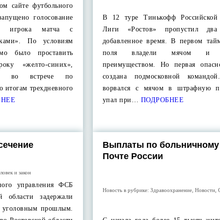
м сайте футбольного
запущено голосование
В 12 туре Тинькофф Российской
о игрока матча с
Лиги «Ростов» пропустил дв
ками». По условиям
добавленное время. В первом тайм
имо было проставить
поля владели мячом и 
оку «желто-синих»,
преимуществом. Но первая опасн
ие во встрече по
создана подмосковной командой
о итогам трехдневного
ворвался с мячом в штрафную п
БНЕЕ
упал при…
ПОДРОБНЕЕ
сечение
Выплаты по больничному
Почте России
ловек и закон
ного управления ФСБ
Новость в рубрике:
Здравоохранение
,
Новости
,
й области задержали
с уголовным прошлым.