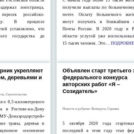
ово Ростовской области
С начала года более 15 тысяч жит
адержал иностранца,
получили выплаты по больничному
пересек российско-
почте. Оплату больничного жит
ицу. В процессе
могут получить в ближайшем о
тий установлено, что
Почты России. В 2020 году в Р
ого государства до
области услугой уже воспользовал
15 тысяч человек. Это…
ПОДРОБН
ерник укрепляют
Объявлен старт третьего 
м, деревьями и
федерального конкурса
авторских работ «Я –
Созидатель»
сти
,
Строительство
ого 8,5-километрового
Новость в рубрике:
Конкурсы
,
Справка
ик в Ростове-на-Дону
У-Донаэродорстрой»
ние травы, деревья и
5 октября 2020 года стартовал
ационное озеленение
последний в этом году этап фед