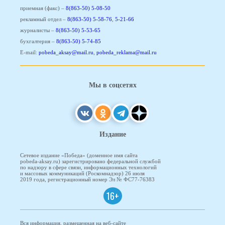
приемная (факс) –
8(863-50) 5-08-50
рекламный отдел –
8(863-50) 5-58-76
,
5-21-66
журналисты –
8(863-50) 5-53-65
бухгалтерия –
8(863-50) 5-74-85
E-mail:
pobeda_aksay@mail.ru
,
pobeda_reklama@mail.ru
Мы в соцсетях
Издание
Сетевое издание «Победа» (доменное имя сайта
pobeda-aksay.ru) зарегистрировано федеральной службой
по надзору в сфере связи, информационных технологий
и массовых коммуникаций (Роскомнадзор) 26 июля
2019 года, регистрационный номер Эл № ФС77-76383
16+
Вся информация, размещенная на веб-сайте