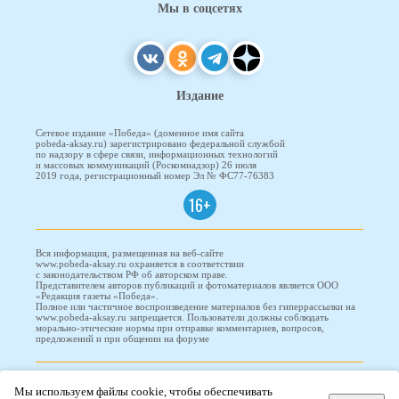
Мы в соцсетях
Издание
Сетевое издание «Победа» (доменное имя сайта
pobeda-aksay.ru) зарегистрировано федеральной службой
по надзору в сфере связи, информационных технологий
и массовых коммуникаций (Роскомнадзор) 26 июля
2019 года, регистрационный номер Эл № ФС77-76383
16+
Вся информация, размещенная на веб-сайте
www.pobeda-aksay.ru охраняется в соответствии
с законодательством РФ об авторском праве.
Представителем авторов публикаций и фотоматериалов является ООО
«Редакция газеты «Победа».
Полное или частичное воспроизведение материалов без гиперрассылки на
www.pobeda-aksay.ru запрещается. Пользователи должны соблюдать
морально-этические нормы при отправке комментариев, вопросов,
предложений и при общении на форуме
ПОБЕДА © 2010-2026
Мы используем файлы cookie, чтобы обеспечивать