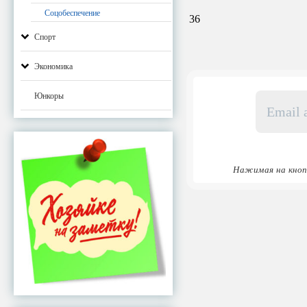
Соцобеспечение
36
Спорт
Экономика
Email
Юнкоры
адрес
*
Нажимая на кноп