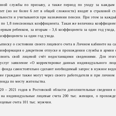
нной службы по призыву, а также период по уходу за каждым 
ет (но не более 6 лет в общей сложности) входят в страховой ст
льности и учитываются при назначении пенсии. При этом за кажды
 по 1,8 пенсионных коэффициента. Такая же величина коэффициент
первым ребенком, за вторым – 3,6 коэффициента за один год ухода,
коэффициента за один год ухода.
выписку о состоянии своего лицевого счета в Личном кабинете на 
и информация о декретном отпуске и прохождении службы в армии о
лнить свой лицевой счёт недостающими сведениями. Для этого
суслуг заявление «О корректировке данных индивидуального лице
фонда самостоятельно сделают необходимый запрос в нужное ведо
ение граждане также могут через своего работодателя и при лично
онда по месту жительства.
20 – 2021 годов в Ростовской области дополнительные сведения о
т на индивидуальные лицевые счета 200 тыс. женщин, о прохожд
ицевые счета 101 тыс. мужчин.