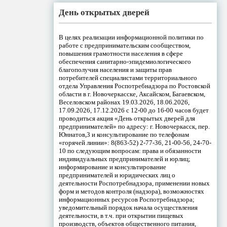
День открытых дверей
В целях реализации информационной политики по
работе с предпринимательским сообществом,
повышения грамотности населения в сфере
обеспечения санитарно-эпидемиологического
благополучия населения и защиты прав
потребителей специалистами территориального
отдела Управления Роспотребнадзора по Ростовской
области в г. Новочеркасске, Аксайском, Багаевском,
Веселовском районах 19.03.2026, 18.06.2026,
17.09.2026, 17.12.2026 с 12-00 до 16-00 часов будет
проводиться акция «День открытых дверей для
предпринимателей» по адресу: г. Новочеркасск, пер.
Юннатов,3 и консультирование по телефонам
«горячей линии»: 8(863-52) 2-77-36, 21-00-56, 24-70-
10 по следующим вопросам: права и обязанности
индивидуальных предпринимателей и юрлиц;
информирование и консультирование
предпринимателей и юридических лиц о
деятельности Роспотребнадзора, применении новых
форм и методов контроля (надзора), возможностях
информационных ресурсов Роспотребнадзора;
уведомительный порядок начала осуществления
деятельности, в т.ч. при открытии пищевых
производств, объектов общественного питания,