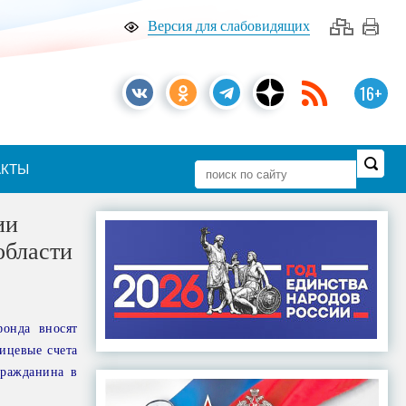
Версия для слабовидящих
16+
АКТЫ
ии
области
фонда вносят
ицевые счета
гражданина в