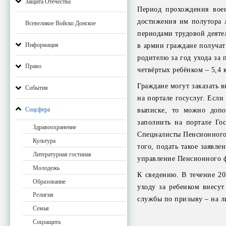
Защита Отечества
Период прохождения вое
достижения им полутора л
Всевеликое Войско Донское
периодами трудовой деяте
Информация
в армии граждане получат
родителю за год ухода за 
Право
четвёртых ребёнком – 5,4 
Граждане могут заказать 
События
на портале госуслуг. Есл
Соцсфера
выписке, то можно допо
заполнить на портале Го
Здравоохранение
Специалисты Пенсионного 
Культура
того, подать такое заявл
Литературная гостиная
управление Пенсионного ф
Молодежь
К сведению. В течение 20
Образование
уходу за ребенком внесу
Религия
службы по призыву – на л
Семья
Соцзащита