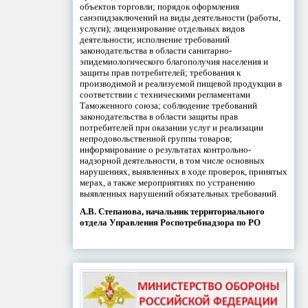
объектов торговли; порядок оформления
санэпидзаключений на виды деятельности (работы,
услуги); лицензирование отдельных видов
деятельности; исполнение требований
законодательства в области санитарно-
эпидемиологического благополучия населения и
защиты прав потребителей; требования к
производимой и реализуемой пищевой продукции в
соответствии с техническими регламентами
Таможенного союза; соблюдение требований
законодательства в области защиты прав
потребителей при оказании услуг и реализации
непродовольственной группы товаров;
информирование о результатах контрольно-
надзорной деятельности, в том числе основных
нарушениях, выявленных в ходе проверок, принятых
мерах, а также мероприятиях по устранению
выявленных нарушений обязательных требований.
А.В. Степанова, начальник территориального
отдела Управления Роспотребнадзора по РО