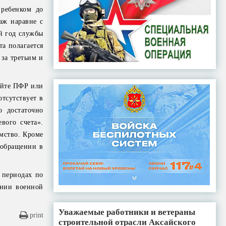
ребенком до
аж наравне с
й год службы
а полагается
 за третьим и
сайте ПФР или
тсутствует в
 достаточно
вого счета».
мство. Кроме
м обращении в
 периодах по
ении военной
Уважаемые работники и ветераны
print
строительной отрасли Аксайского