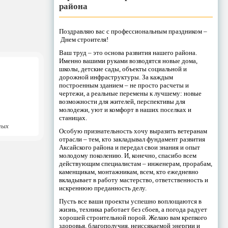
района
Поздравляю вас с профессиональным праздником –
Днем строителя!
Ваш труд – это основа развития нашего района.
Именно вашими руками возводятся новые дома,
школы, детские сады, объекты социальной и
дорожной инфраструктуры. За каждым
построенным зданием – не просто расчеты и
чертежи, а реальные перемены к лучшему: новые
возможности для жителей, перспективы для
молодежи, уют и комфорт в наших поселках и
станицах.
ных
Особую признательность хочу выразить ветеранам
отрасли – тем, кто закладывал фундамент развития
Аксайского района и передал свои знания и опыт
молодому поколению. И, конечно, спасибо всем
действующим специалистам – инженерам, прорабам,
каменщикам, монтажникам, всем, кто ежедневно
вкладывает в работу мастерство, ответственность и
искреннюю преданность делу.
Пусть все ваши проекты успешно воплощаются в
жизнь, техника работает без сбоев, а погода радует
хорошей строительной порой. Желаю вам крепкого
здоровья, благополучия, неиссякаемой энергии и