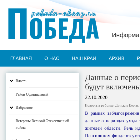
П
pobeda-aksay.ru
ОБЕДА
Информац
ГЛАВНАЯ
О НАС
НАШ КРАЙ
АРХИВ
Данные о перио
Власть
будут включены
Район Официальный
22.10.2020
Новость в рубрике:
Донские Вести
,
Избранное
В рамках заблаговремен
данные о периодах ухода
Ветераны Великой Отечественной
войны
жителей области. Речь и
Пенсионном фонде отсутст